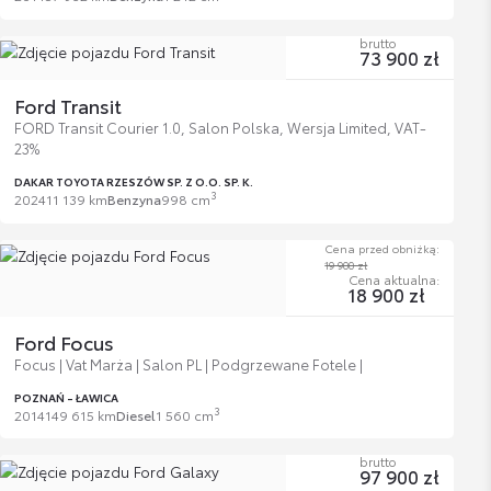
brutto
73 900 zł
Ford Transit
FORD Transit Courier 1.0, Salon Polska, Wersja Limited, VAT-
23%
DAKAR TOYOTA RZESZÓW SP. Z O.O. SP. K.
3
2024
11 139 km
Benzyna
998 cm
Cena przed obniżką:
19 900 zł
Cena aktualna:
18 900 zł
Ford Focus
Focus | Vat Marża | Salon PL | Podgrzewane Fotele |
POZNAŃ - ŁAWICA
3
2014
149 615 km
Diesel
1 560 cm
brutto
97 900 zł