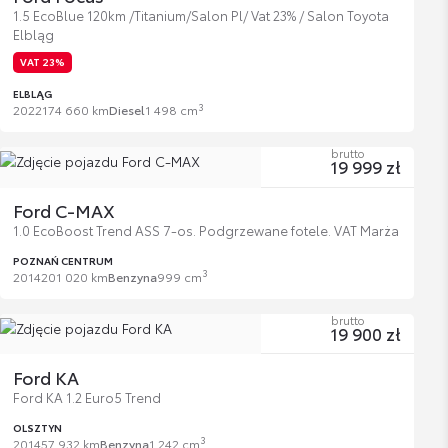
1.5 EcoBlue 120km /Titanium/Salon Pl/ Vat 23% / Salon Toyota
Elbląg
VAT 23%
ELBLĄG
3
2022
174 660 km
Diesel
1 498 cm
brutto
19 999 zł
Ford C-MAX
1.0 EcoBoost Trend ASS 7-os. Podgrzewane fotele. VAT Marża
POZNAŃ CENTRUM
3
2014
201 020 km
Benzyna
999 cm
brutto
19 900 zł
Ford KA
Ford KA 1.2 Euro5 Trend
OLSZTYN
3
2014
57 932 km
Benzyna
1 242 cm