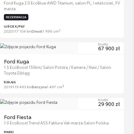
Ford Kuga 2.0 EcoBlue AWD Titanium, salon PL, I właściciel, FV
marża
REZERWACJA
UJŚCIE K/PIŁY
3
2020
117 104 km
Diesel
1 996 cm
brutto
67 900 zł
Ford Kuga
1.5 EcoBoost 150km/ Salon Polska / Kamera / Navi / Salon
Toyota Elbląg
ELBLĄG
3
2019
119 493 km
Benzyna
1 497 cm
brutto
29 900 zł
Ford Fiesta
1.0 EcoBoost Trend ASS.Faktura Vat-marża.Salon Polska.
MARKI