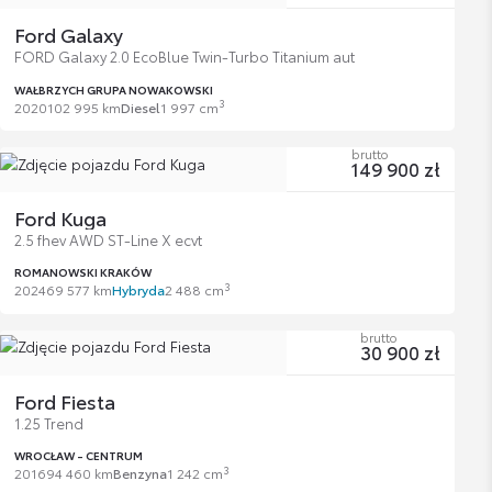
Ford Galaxy
FORD Galaxy 2.0 EcoBlue Twin-Turbo Titanium aut
WAŁBRZYCH GRUPA NOWAKOWSKI
3
2020
102 995 km
Diesel
1 997 cm
brutto
149 900 zł
Ford Kuga
2.5 fhev AWD ST-Line X ecvt
ROMANOWSKI KRAKÓW
3
2024
69 577 km
Hybryda
2 488 cm
brutto
30 900 zł
Ford Fiesta
1.25 Trend
WROCŁAW - CENTRUM
3
2016
94 460 km
Benzyna
1 242 cm