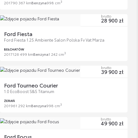
3
2017
90 367 km
Benzyna
998 cm
brutto
28 900 zł
Ford Fiesta
Ford Fiesta 1.25 Ambiente Salon Polska Fv Vat Marża
BEŁCHATÓW
3
2017
126 499 km
Benzyna
1 242 cm
brutto
39 900 zł
Ford Tourneo Courier
1.0 EcoBoost S&S Titanium
ŻERAŃ
3
2019
61 292 km
Benzyna
998 cm
brutto
49 900 zł
Ford Focus