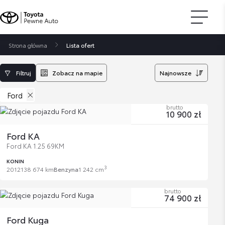
Strona główna
Lista ofert
Filtruj
Zobacz na mapie
Najnowsze
Ford
brutto
10 900 zł
Ford KA
Ford KA 1.25 69KM
KONIN
3
2012
138 674 km
Benzyna
1 242 cm
brutto
74 900 zł
Ford Kuga