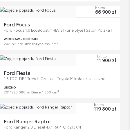
brutto
66 900 zł
Ford Focus
Ford Focus 1.0 EcoBoost mHEV ST-Line Style I Salon Polska I
WROCŁAW - CENTRUM
3
2021
92 778 km
Benzyna
999 cm
brutto
11 900 zł
Ford Fiesta
1.6 TDCi DPF Trend | Czujniki | Toyota Mikołajczak Leszno
LESZNO
3
2011
223 080 km
Diesel
1 560 cm
brutto
119 800 zł
Ford Ranger Raptor
Ford Ranger 2.0 Diesel 4X4 RAPTOR 213KM