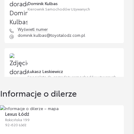
Dominik Kulbas
Kierownik Samochodów Używanych
Wyświetl numer
dominik.kulbas@toyotalodz.com.pl
Łukasz Leskiewicz
Specjalista ds. sprzedaży samochodów używanych
Informacje o dilerze
Wyświetl numer
lukasz.leskiewicz@lexus-lodz.pl
Lexus Łódź
Rokicińska 199
92-620 Łódź