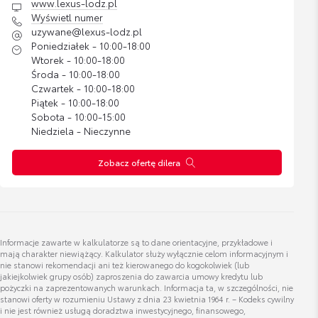
www.lexus-lodz.pl
Wyświetl numer
Patryk Zasiadczyk
uzywane@lexus-lodz.pl
Poniedziałek - 10:00-18:00
Wtorek - 10:00-18:00
Wyświetl numer
Środa - 10:00-18:00
patryk.zasiadczyk@lexus-lodz.pl
Czwartek - 10:00-18:00
Piątek - 10:00-18:00
Sobota - 10:00-15:00
Niedziela - Nieczynne
Zobacz ofertę dilera
Marcin Olesiejuk
Kierownik Działu Samochodów Używanych
Wyświetl numer
Informacje zawarte w kalkulatorze są to dane orientacyjne, przykładowe i
uzywane@toyota-okecie.pl
mają charakter niewiążący. Kalkulator służy wyłącznie celom informacyjnym i
nie stanowi rekomendacji ani też kierowanego do kogokolwiek (lub
jakiejkolwiek grupy osób) zaproszenia do zawarcia umowy kredytu lub
pożyczki na zaprezentowanych warunkach. Informacja ta, w szczególności, nie
stanowi oferty w rozumieniu Ustawy z dnia 23 kwietnia 1964 r. – Kodeks cywilny
i nie jest również usługą doradztwa inwestycyjnego, finansowego,