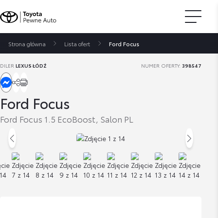
Strona główna
Lista ofert
Ford Focus
DILER
LEXUS ŁÓDŹ
NUMER OFERTY:
398547
Ford Focus
Ford Focus 1.5 EcoBoost, Salon PL