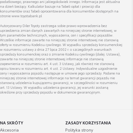
podatkowego, prawnego ani jakiegokolwiek innego. Informacja jest aktualna
na dzień bieżący. Kalkulator bazuje na Tabeli opłat i prowizji dla
Edyta Malczewska
konsumentów oraz Tabeli oprocentowania dla konsumentów dostępnych na
stronie www.toyotabank.pl
Autoryzowany Diler Toyoty zastrzega sobie prawo wprowadzenia bez
uprzedzenia zmian danych zawartych na niniejszej stronie internetowej, w
Wyświetl numer
tym parametrów technicznych, wyposażenia, cen i specyfikacji pojazdów.
edyta.malczewska@lexus-lodz.pl
Wszelkie informacje zawarte na niniejszej stronie internetowej nie stanowią
oferty w rozumieniu Kodeksu cywilnego. W wypadku sprzedaży konsumenckiej
w rozumieniu ustawy z dnia 27 lipca 2002 r. o szczególnych warunkach
sprzedaży konsumenckiej oraz o zmianie Kodeksu cywilnego (dalej: Ustawa),
zawarte na niniejszej stronie internetowej informacje nie stanowią
zapewnienia w rozumieniu art. 4 ust. 3 Ustawy, jak również nie stanowią
opisu towaru w rozumieniu art. 4 ust. 2 Ustawy. Indywidualne uzgodnienie
ceny i wyposażenia pojazdu następuje w umowie jego sprzedaży. Podane na
niniejszej stronie internetowej informacje na temat gwarancji pojazdu nie
stanowią udzielenia kupującemu gwarancji, w szczególności w rozumieniu
art. 13 Ustawy. W wypadku udzielenia gwarancji, jej warunki zostaną
określone przy sprzedaży pojazdu w dokumencie gwarancyjnym.
NA SKRÓTY
ZASADY KORZYSTANIA
Akcesoria
Polityka strony