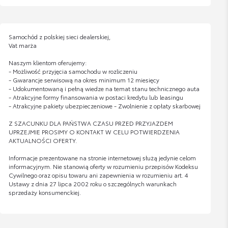
Samochód z polskiej sieci dealerskiej,
Vat marża
Naszym klientom oferujemy:
- Możliwość przyjęcia samochodu w rozliczeniu
- Gwarancje serwisową na okres minimum 12 miesięcy
- Udokumentowaną i pełną wiedze na temat stanu technicznego auta
- Atrakcyjne formy finansowania w postaci kredytu lub leasingu
- Atrakcyjne pakiety ubezpieczeniowe - Zwolnienie z opłaty skarbowej
Z SZACUNKU DLA PAŃSTWA CZASU PRZED PRZYJAZDEM
UPRZEJMIE PROSIMY O KONTAKT W CELU POTWIERDZENIA
AKTUALNOŚCI OFERTY.
Informacje prezentowane na stronie internetowej służą jedynie celom
informacyjnym. Nie stanowią oferty w rozumieniu przepisów Kodeksu
Cywilnego oraz opisu towaru ani zapewnienia w rozumieniu art. 4
Ustawy z dnia 27 lipca 2002 roku o szczególnych warunkach
sprzedaży konsumenckiej.