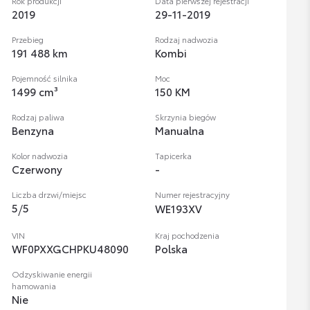
Rok produkcji
Data pierwszej rejestracji
2019
29-11-2019
Przebieg
Rodzaj nadwozia
191 488 km
Kombi
Pojemność silnika
Moc
1499 cm³
150 KM
Rodzaj paliwa
Skrzynia biegów
Benzyna
Manualna
Kolor nadwozia
Tapicerka
Czerwony
-
Liczba drzwi/miejsc
Numer rejestracyjny
5
/
5
WE193XV
VIN
Kraj pochodzenia
WF0PXXGCHPKU48090
Polska
Odzyskiwanie energii
hamowania
Nie