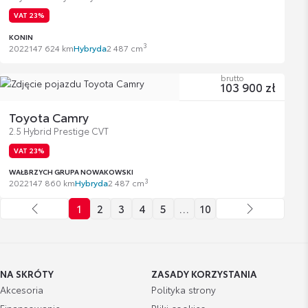
VAT 23%
KONIN
3
2022
147 624 km
Hybryda
2 487 cm
brutto
103 900 zł
Toyota Camry
2.5 Hybrid Prestige CVT
VAT 23%
WAŁBRZYCH GRUPA NOWAKOWSKI
3
2022
147 860 km
Hybryda
2 487 cm
1
2
3
4
5
…
10
NA SKRÓTY
ZASADY KORZYSTANIA
Akcesoria
Polityka strony
Finansowanie
Pliki cookies