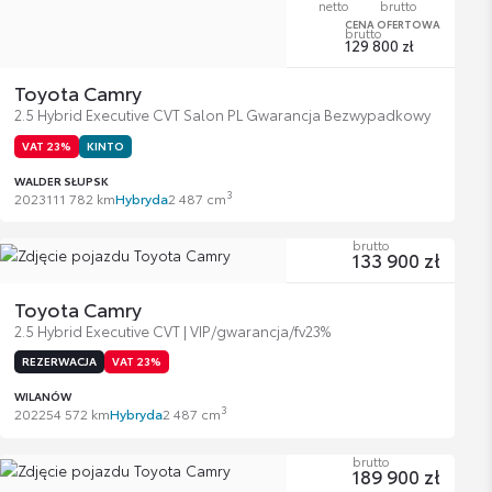
netto
brutto
CENA OFERTOWA
brutto
129 800 zł
Toyota Camry
2.5 Hybrid Executive CVT Salon PL Gwarancja Bezwypadkowy
VAT 23%
KINTO
WALDER SŁUPSK
3
2023
111 782 km
Hybryda
2 487 cm
brutto
133 900 zł
Toyota Camry
2.5 Hybrid Executive CVT | VIP/gwarancja/fv23%
REZERWACJA
VAT 23%
WILANÓW
3
2022
54 572 km
Hybryda
2 487 cm
brutto
189 900 zł