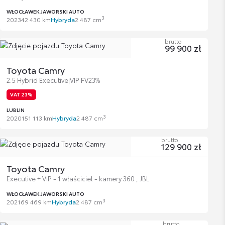
WŁOCŁAWEK JAWORSKI AUTO
3
2023
42 430 km
Hybryda
2 487 cm
brutto
99 900 zł
Toyota Camry
2.5 Hybrid Executive|VIP FV23%
VAT 23%
LUBLIN
3
2020
151 113 km
Hybryda
2 487 cm
brutto
129 900 zł
Toyota Camry
Executive + VIP - 1 właściciel - kamery 360 , JBL
WŁOCŁAWEK JAWORSKI AUTO
3
2021
69 469 km
Hybryda
2 487 cm
brutto