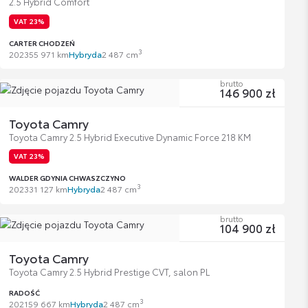
2.5 Hybrid Comfort
VAT 23%
CARTER CHODZEŃ
3
2023
55 971 km
Hybryda
2 487 cm
brutto
146 900 zł
Toyota Camry
Toyota Camry 2.5 Hybrid Executive Dynamic Force 218 KM
VAT 23%
WALDER GDYNIA CHWASZCZYNO
3
2023
31 127 km
Hybryda
2 487 cm
brutto
104 900 zł
Toyota Camry
Toyota Camry 2.5 Hybrid Prestige CVT, salon PL
RADOŚĆ
3
2021
59 667 km
Hybryda
2 487 cm