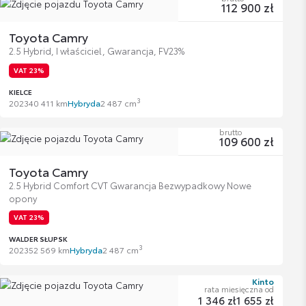
112 900 zł
Toyota Camry
2.5 Hybrid, I właściciel, Gwarancja, FV23%
VAT 23%
KIELCE
3
2023
40 411 km
Hybryda
2 487 cm
brutto
109 600 zł
Toyota Camry
2.5 Hybrid Comfort CVT Gwarancja Bezwypadkowy Nowe
opony
VAT 23%
WALDER SŁUPSK
3
2023
52 569 km
Hybryda
2 487 cm
Kinto
rata miesięczna od
1 346 zł
1 655 zł