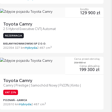
brutto
129 900 zł
Toyota Camry
2.5 Hybrid Executive CVT| Automat
REZERWACJA
BIELANY NOWAKOWSKI SP Z O.O.
3
2023
54 327 km
Hybryda
2 487 cm
Cena przed obniżką:
204 900 zł
Cena aktualna:
199 300 zł
Toyota Camry
Camry | Prestige | Samochód Nowy | FV23% | Kinto |
VAT 23%
POZNAŃ - ŁAWICA
3
2026
10 km
Hybryda
2 487 cm