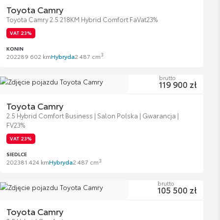
Toyota Camry
Toyota Camry 2.5 218KM Hybrid Comfort FaVat23%
VAT 23%
KONIN
3
2022
89 602 km
Hybryda
2 487 cm
brutto
119 900 zł
Toyota Camry
2.5 Hybrid Comfort Business | Salon Polska | Gwarancja |
FV23%
VAT 23%
SIEDLCE
3
2023
81 424 km
Hybryda
2 487 cm
brutto
105 500 zł
Toyota Camry