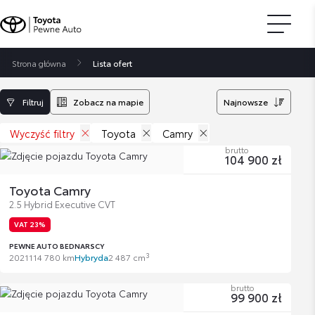
Strona główna
Lista ofert
Filtruj
Zobacz na mapie
Najnowsze
Wyczyść filtry
Toyota
Camry
brutto
104 900 zł
Toyota Camry
2.5 Hybrid Executive CVT
VAT 23%
PEWNE AUTO BEDNARSCY
3
2021
114 780 km
Hybryda
2 487 cm
brutto
99 900 zł