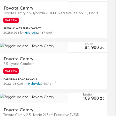
Toyota Camry
Toyota Camry 2.5 Hybryda 231KM Executive, salon PL, FV23%
VAT 23%
SUWAŁKI ALTA FILIPKOWSCY
3
2025
6 933 km
Hybryda
2 487 cm
brutto
84 900 zł
Toyota Camry
2.5 Hybrid Comfort
VAT 23%
CAROLINA TOYOTA WOLA
3
2022
163 036 km
Hybryda
2 487 cm
brutto
109 900 zł
Toyota Camry
Toyota Camry 2.5 Hybrid 218KM Executive Fv23%