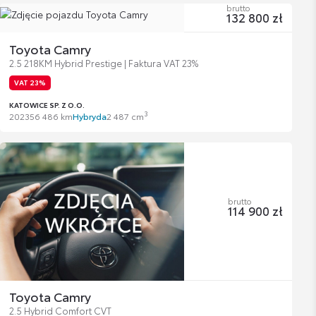
brutto
132 800 zł
Toyota Camry
2.5 218KM Hybrid Prestige | Faktura VAT 23%
VAT 23%
KATOWICE SP. Z O.O.
3
2023
56 486 km
Hybryda
2 487 cm
brutto
114 900 zł
Toyota Camry
2.5 Hybrid Comfort CVT