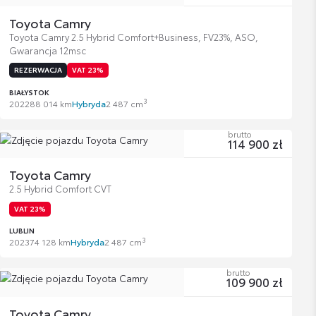
Toyota Camry
Toyota Camry 2.5 Hybrid Comfort+Business, FV23%, ASO,
Gwarancja 12msc
REZERWACJA
VAT 23%
BIAŁYSTOK
3
2022
88 014 km
Hybryda
2 487 cm
brutto
114 900 zł
Toyota Camry
2.5 Hybrid Comfort CVT
VAT 23%
LUBLIN
3
2023
74 128 km
Hybryda
2 487 cm
brutto
109 900 zł
Toyota Camry