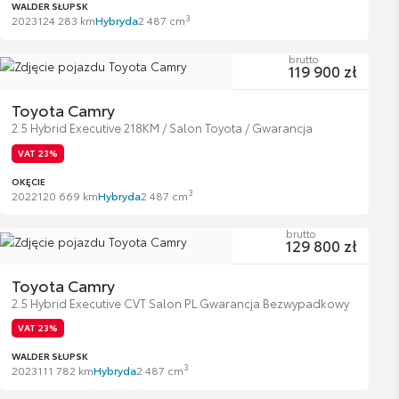
WALDER SŁUPSK
3
2023
124 283 km
Hybryda
2 487 cm
brutto
119 900 zł
Toyota Camry
2.5 Hybrid Executive 218KM / Salon Toyota / Gwarancja
VAT 23%
OKĘCIE
3
2022
120 669 km
Hybryda
2 487 cm
brutto
129 800 zł
Toyota Camry
2.5 Hybrid Executive CVT Salon PL Gwarancja Bezwypadkowy
VAT 23%
WALDER SŁUPSK
3
2023
111 782 km
Hybryda
2 487 cm