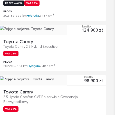
REZERWACJA
VAT 23%
PŁOCK
3
2021
86 666 km
Hybryda
2 487 cm
brutto
124 900 zł
Toyota Camry
Toyota Camry 2.5 Hybrid Executive
VAT 23%
PŁOCK
3
2022
105 184 km
Hybryda
2 487 cm
brutto
98 900 zł
Toyota Camry
2.5 Hybrid Comfort CVT Po serwisie Gwarancja
Bezwypadkowy
VAT 23%