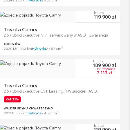
brutto
119 900 zł
Toyota Camry
2.5 Hybrid Executive| VIP | serwisowany w ASO | Gwarancja
CHORZÓW
3
2020
130 030 km
Hybryda
2 487 cm
brutto
189 900 zł
brutto/mies.
2 113 zł
Toyota Camry
2.5 Hybrid Executive CVT. Leasing, 1 Właściciel. ASO.
VAT 23%
WALDER GDYNIA CHWASZCZYNO
3
2025
8 585 km
Hybryda
2 487 cm
brutto
119 900 zł