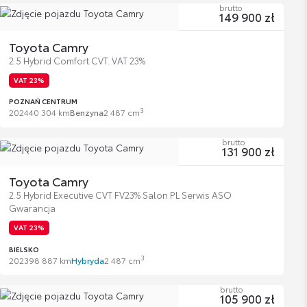
brutto
149 900 zł
Toyota Camry
2.5 Hybrid Comfort CVT. VAT 23%
VAT 23%
POZNAŃ CENTRUM
3
2024
40 304 km
Benzyna
2 487 cm
brutto
131 900 zł
Toyota Camry
2.5 Hybrid Executive CVT FV23% Salon PL Serwis ASO
Gwarancja
VAT 23%
BIELSKO
3
2023
98 887 km
Hybryda
2 487 cm
brutto
105 900 zł