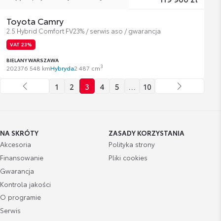
Toyota Camry
2.5 Hybrid Comfort FV23% / serwis aso / gwarancja
VAT 23%
BIELANY WARSZAWA
3
2023
76 548 km
Hybryda
2 487 cm
1
2
3
4
5
…
10
NA SKRÓTY
ZASADY KORZYSTANIA
Akcesoria
Polityka strony
Finansowanie
Pliki cookies
Gwarancja
Kontrola jakości
O programie
Serwis