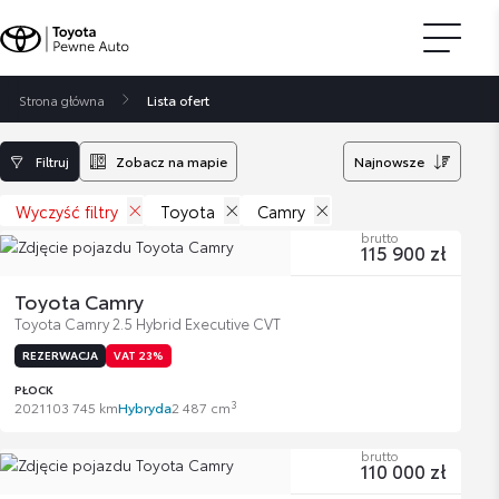
Strona główna
Lista ofert
Filtruj
Zobacz na mapie
Najnowsze
Wyczyść filtry
Toyota
Camry
brutto
115 900 zł
Toyota Camry
Toyota Camry 2.5 Hybrid Executive CVT
REZERWACJA
VAT 23%
PŁOCK
3
2021
103 745 km
Hybryda
2 487 cm
brutto
110 000 zł