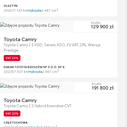
OLSZTYN
3
2025
17 133 km
Hybryda
2 487 cm
brutto
129 900 zł
Toyota Camry
Toyota Camry 2.5 HSD, Serwis ASO, FV VAT 23%, Wersja
Prestige
VAT 23%
DAKAR TOYOTA RZESZÓW SP. Z O.O. SP. K.
3
2023
57 507 km
Hybryda
2 487 cm
brutto
191 800 zł
Toyota Camry
Toyota Camry 2.5 Hybrid Executive CVT
VAT 23%
CZĘSTOCHOWA
3
2024
9 258 km
Hybryda
2 487 cm