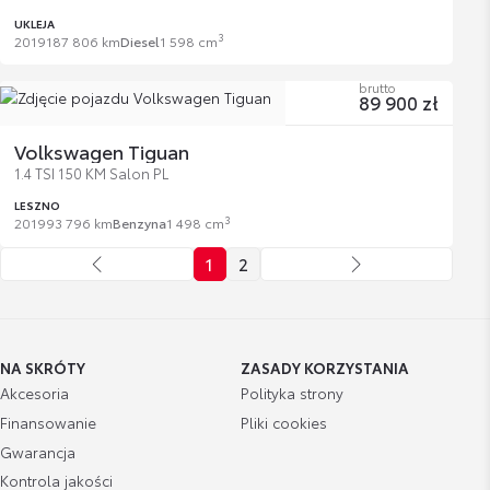
UKLEJA
3
2019
187 806 km
Diesel
1 598 cm
brutto
89 900 zł
Volkswagen Tiguan
1.4 TSI 150 KM Salon PL
LESZNO
3
2019
93 796 km
Benzyna
1 498 cm
1
2
NA SKRÓTY
ZASADY KORZYSTANIA
Akcesoria
Polityka strony
Finansowanie
Pliki cookies
Gwarancja
Kontrola jakości