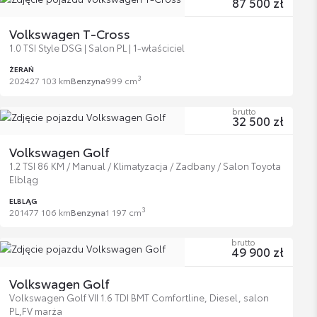
87 500 zł
Volkswagen T-Cross
1.0 TSI Style DSG | Salon PL | 1-właściciel
ŻERAŃ
3
2024
27 103 km
Benzyna
999 cm
brutto
32 500 zł
Volkswagen Golf
1.2 TSI 86 KM / Manual / Klimatyzacja / Zadbany / Salon Toyota
Elbląg
ELBLĄG
3
2014
77 106 km
Benzyna
1 197 cm
brutto
49 900 zł
Volkswagen Golf
Volkswagen Golf VII 1.6 TDI BMT Comfortline, Diesel, salon
PL,FV marża