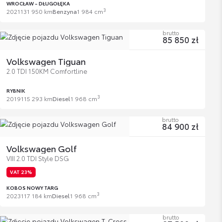
WROCŁAW - DŁUGOŁĘKA
3
2021
131 950 km
Benzyna
1 984 cm
brutto
85 850 zł
Volkswagen Tiguan
2.0 TDI 150KM Comfortline
RYBNIK
3
2019
115 293 km
Diesel
1 968 cm
brutto
84 900 zł
Volkswagen Golf
VIII 2.0 TDI Style DSG
VAT 23%
KOBOS NOWY TARG
3
2023
117 184 km
Diesel
1 968 cm
brutto