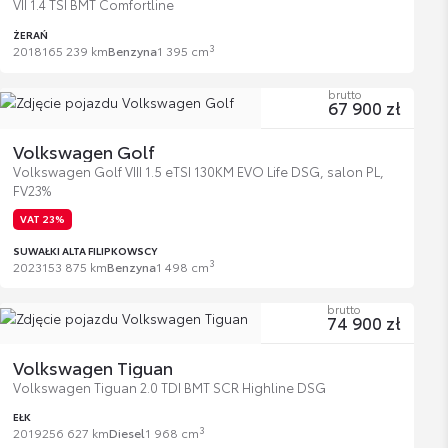
VII 1.4 TSI BMT Comfortline
ŻERAŃ
3
2018
165 239 km
Benzyna
1 395 cm
brutto
67 900 zł
Volkswagen Golf
Volkswagen Golf VIII 1.5 eTSI 130KM EVO Life DSG, salon PL,
FV23%
VAT 23%
SUWAŁKI ALTA FILIPKOWSCY
3
2023
153 875 km
Benzyna
1 498 cm
brutto
74 900 zł
Volkswagen Tiguan
Volkswagen Tiguan 2.0 TDI BMT SCR Highline DSG
EŁK
3
2019
256 627 km
Diesel
1 968 cm