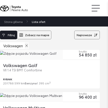
Strona główna
Lista ofert
Filtruj
Zobacz na mapie
Najnowsze
Volkswagen
brutto
54 850 zł
Volkswagen Golf
VII 1.4 TSI BMT Comfortline
RYBNIK
3
2017
86 599 km
Benzyna
1 395 cm
brutto
96 400 zł
Volkswagen Multivan