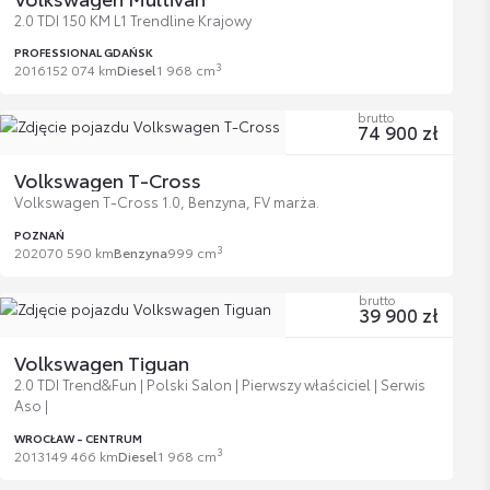
2.0 TDI 150 KM L1 Trendline Krajowy
PROFESSIONAL GDAŃSK
3
2016
152 074 km
Diesel
1 968 cm
brutto
74 900 zł
Volkswagen T-Cross
Volkswagen T-Cross 1.0, Benzyna, FV marża.
POZNAŃ
3
2020
70 590 km
Benzyna
999 cm
brutto
39 900 zł
Volkswagen Tiguan
2.0 TDI Trend&Fun | Polski Salon | Pierwszy właściciel | Serwis
Aso |
WROCŁAW - CENTRUM
3
2013
149 466 km
Diesel
1 968 cm