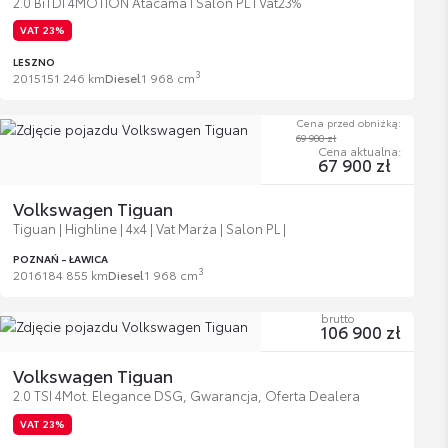
2.0 BiTDI 4MOTION Atacama I Salon PL I Vat23%
VAT 23%
LESZNO
3
2015
151 246 km
Diesel
1 968 cm
Cena przed obniżką:
69 900 zł
Cena aktualna:
67 900 zł
Volkswagen Tiguan
Tiguan | Highline | 4x4 | Vat Marża | Salon PL |
POZNAŃ - ŁAWICA
3
2016
184 855 km
Diesel
1 968 cm
brutto
106 900 zł
Volkswagen Tiguan
2.0 TSI 4Mot. Elegance DSG, Gwarancja, Oferta Dealera
VAT 23%