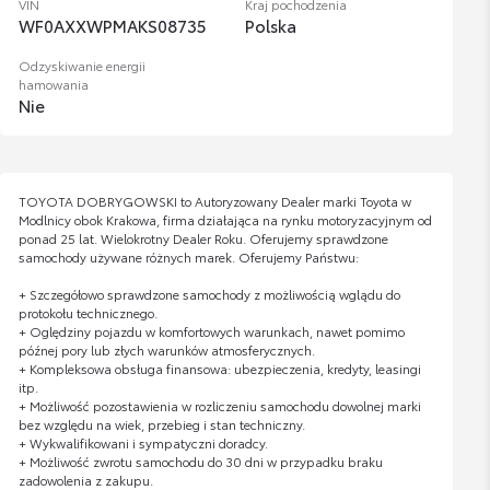
VIN
Kraj pochodzenia
WF0AXXWPMAKS08735
Polska
Odzyskiwanie energii
hamowania
Nie
TOYOTA DOBRYGOWSKI to Autoryzowany Dealer marki Toyota w
Modlnicy obok Krakowa, firma działająca na rynku motoryzacyjnym od
ponad 25 lat. Wielokrotny Dealer Roku. Oferujemy sprawdzone
samochody używane różnych marek. Oferujemy Państwu:
+ Szczegółowo sprawdzone samochody z możliwością wglądu do
protokołu technicznego.
+ Oględziny pojazdu w komfortowych warunkach, nawet pomimo
późnej pory lub złych warunków atmosferycznych.
+ Kompleksowa obsługa finansowa: ubezpieczenia, kredyty, leasingi
itp.
+ Możliwość pozostawienia w rozliczeniu samochodu dowolnej marki
bez względu na wiek, przebieg i stan techniczny.
+ Wykwalifikowani i sympatyczni doradcy.
+ Możliwość zwrotu samochodu do 30 dni w przypadku braku
zadowolenia z zakupu.