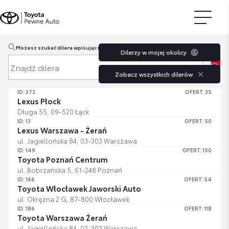
Możesz szukać dilera wpisując miasto lub kod pocztowy.
Dilerzy w mojej okolicy
Znajdź dilera
Zobacz wszystkich dilerów
ID: 373
OFERT: 35
Lexus Płock
Długa 55, 09-520 Łąck
ID: 13
OFERT: 50
Lexus Warszawa - Żerań
ul. Jagiellońska 84, 03-303 Warszawa
ID: 149
OFERT: 150
Toyota Poznań Centrum
ul. Bobrzańska 5, 61-248 Poznań
ID: 166
OFERT: 54
Toyota Włocławek Jaworski Auto
ul. Okrężna 2 G, 87-800 Włocławek
ID: 186
OFERT: 118
Toyota Warszawa Żerań
ul. Jagiellońska 84, 03-303 Warszawa