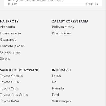
ID: 202
OFERT: 55
Toyota Białystok
ul. Elewatorska 60, 15-620 Białystok
ID: 231
OFERT: 0
NA SKRÓTY
ZASADY KORZYSTANIA
Toyota Professional
Akcesoria
Polityka strony
Struga 31b, 70-777 Szczecin
ID: 316
OFERT: 20
Finansowanie
Pliki cookies
Lexus Olsztyn
Gwarancja
Al. Obrońców Tobruku 9, 10-092 Olsztyn
ID: 14
OFERT: 73
Kontrola jakości
Lexus Poznań
O programie
ul. Zawady 38, 61-002 Poznań
Serwis
ID: 150
OFERT: 104
Toyota Poznań - Zawady 38
ul. Zawady 38, 61-002 Poznań
SAMOCHODY UŻYWANE
INNE MARKI
ID: 168
OFERT: 0
Toyota Corolla
Lexus
Toyota Szczecin - Struga
ul. Struga 17, 70-777 Szczecin
Toyota C-HR
Kia
ID: 187
OFERT: 37
Toyota Yaris
Hyundai
Toyota Warszawa Czerniakowska
ul. Czerniakowska 102, 00-454 Warszawa
Toyota Yaris Cross
Ford
ID: 204
OFERT: 46
Toyota RAV4
Volkswagen
Toyota Warszawa Włochy