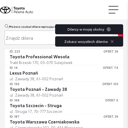
Możesz szukać dilera wpisując miasto lub kod pocztowy.
Dilerzy w mojej okolicy
Znajdź dilera
Zobacz wszystkich dilerów
ID: 223
OFERT: 36
Toyota Professional Wesoła
Trakt Brzeski 170, 05-070 Sulejówek
ID: 14
OFERT: 74
Lexus Poznań
ul. Zawady 38, 61-002 Poznań
ID: 150
OFERT: 103
Toyota Poznań - Zawady 38
ul. Zawady 38, 61-002 Poznań
ID: 168
OFERT: 0
Toyota Szczecin - Struga
ul. Struga 17, 70-777 Szczecin
ID: 187
OFERT: 39
Toyota Warszawa Czerniakowska
ul. Czerniakowska 102, 00-454 Warszawa