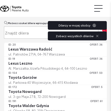
Możesz szukać dilera wpisując miasto lub kod pocztowy.
Dilerzy w mojej okolicy
Znajdź dilera
Zobacz wszystkich dilerów
ID: 20
OFERT: 36
Lexus Warszawa Radość
ul. Patriotów 271A, 04-767 Warszawa
ID: 19
OFERT: 36
Lexus Leszno
Al. Marszałka Józefa Piłsudskiego 4, 64-100 Leszno
ID: 154
OFERT: 50
Toyota Gorzów
ul. Parkowa 40 Wojcieszyce, 66-415 Kłodawa
ID: 172
OFERT: 5
Toyota Nowogard
ul. 3-go Maja 27 B, 72-200 Nowogard
ID: 191
OFERT: 61
Toyota Walder Gdynia
ul. Oliwska 58, 80-209 Chwaszczyno