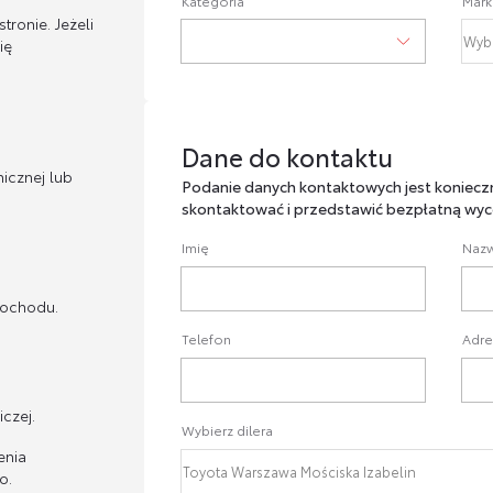
Kategoria
Mark
ronie. Jeżeli
ię
Dane do kontaktu
Dane do kontaktu
icznej lub
Podanie danych kontaktowych jest koniecz
skontaktować i przedstawić bezpłatną wyc
Imię
Nazw
mochodu.
Telefon
Adre
czej.
Wybierz dilera
enia
o.