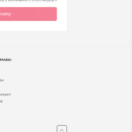
yceny
 MARKI
ai
swagen
lt