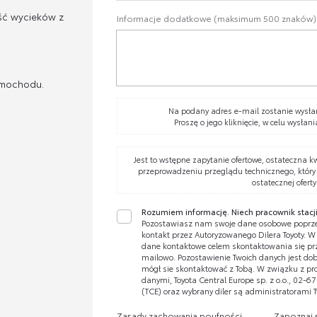
ść wycieków z
Informacje dodatkowe (maksimum 500 znaków)
amochodu.
Na podany adres e-mail zostanie wysłan
Proszę o jego kliknięcie, w celu wysłani
Jest to wstępne zapytanie ofertowe, ostateczna k
przeprowadzeniu przeglądu technicznego, który
ostatecznej oferty
Rozumiem informację. Niech pracownik stacji
Pozostawiasz nam swoje dane osobowe poprze
kontakt przez Autoryzowanego Dilera Toyoty. 
dane kontaktowe celem skontaktowania się prze
mailowo. Pozostawienie Twoich danych jest dobr
mógł sie skontaktować z Tobą. W związku z pr
danymi, Toyota Central Europe sp. z o.o., 02-
(TCE) oraz wybrany diler są administratorami 
Zasady zachowania poufności
Zapoznaj 