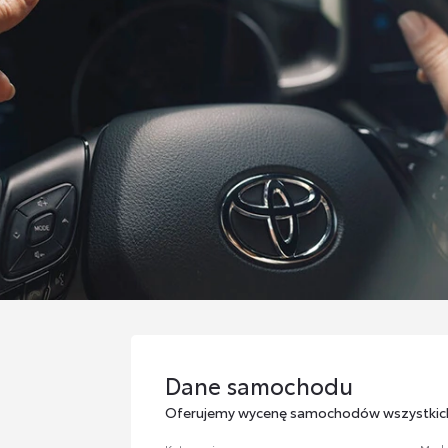
Dane samochodu
Dane samochodu
Oferujemy wycenę samochodów wszystkic