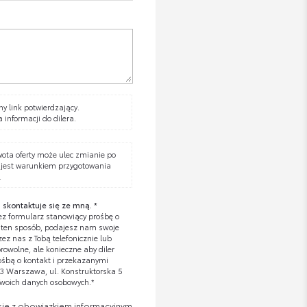
y link potwierdzający.
a informacji do dilera.
wota oferty może ulec zmianie po
 jest warunkiem przygotowania
.
 skontaktuje się ze mną. *
z formularz stanowiący prośbę o
W ten sposób, podajesz nam swoje
z nas z Tobą telefonicznie lub
owolne, ale konieczne aby diler
ośbą o kontakt i przekazanymi
673 Warszawa, ul. Konstruktorska 5
Twoich danych osobowych.*
się z obowiązkiem informacyjnym