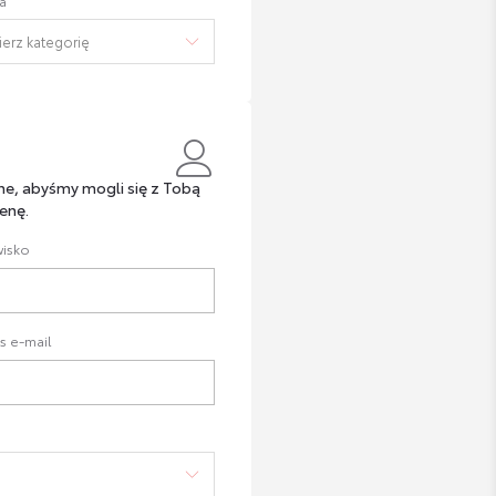
a
ne, abyśmy mogli się z Tobą
enę.
isko
s e-mail