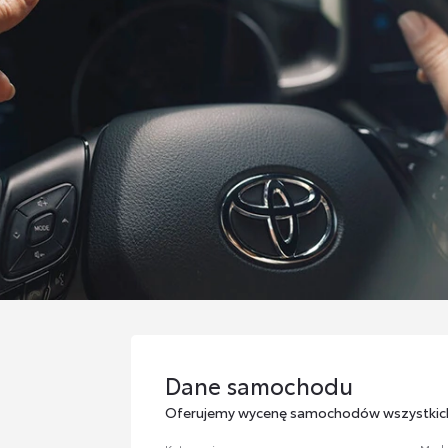
Dane samochodu
Dane samochodu
Oferujemy wycenę samochodów wszystkic