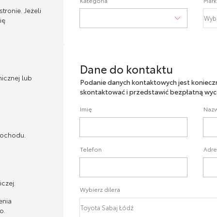
Kategoria
Mark
ronie. Jeżeli
ię
Dane do kontaktu
Dane do kontaktu
icznej lub
Podanie danych kontaktowych jest koniecz
skontaktować i przedstawić bezpłatną wyc
Imię
Nazw
mochodu.
Telefon
Adre
czej.
Wybierz dilera
enia
o.