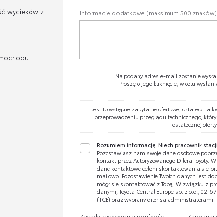
ść wycieków z
Informacje dodatkowe (maksimum 500 znaków)
amochodu.
Na podany adres e-mail zostanie wysłan
Proszę o jego kliknięcie, w celu wysłani
Jest to wstępne zapytanie ofertowe, ostateczna k
przeprowadzeniu przeglądu technicznego, który
ostatecznej oferty
Rozumiem informację. Niech pracownik stacji
Pozostawiasz nam swoje dane osobowe poprze
kontakt przez Autoryzowanego Dilera Toyoty. 
dane kontaktowe celem skontaktowania się prze
mailowo. Pozostawienie Twoich danych jest dobr
mógł sie skontaktować z Tobą. W związku z pr
danymi, Toyota Central Europe sp. z o.o., 02-
(TCE) oraz wybrany diler są administratorami 
Zasady zachowania poufności
Zapoznaj 