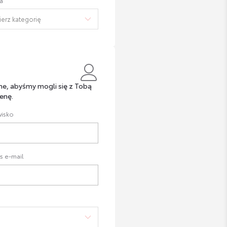
a
ne, abyśmy mogli się z Tobą
enę.
isko
s e-mail