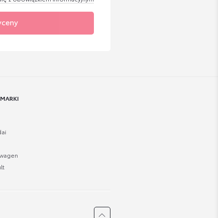
yceny
 MARKI
ai
swagen
lt