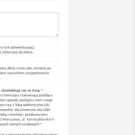
y link potwierdzający.
a informacji do dilera.
wota oferty może ulec zmianie po
 jest warunkiem przygotowania
.
 skontaktuje się ze mną. *
z formularz stanowiący prośbę o
W ten sposób, podajesz nam swoje
z nas z Tobą telefonicznie lub
owolne, ale konieczne aby diler
ośbą o kontakt i przekazanymi
673 Warszawa, ul. Konstruktorska 5
Twoich danych osobowych.*
się z obowiązkiem informacyjnym