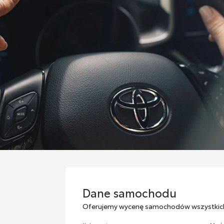
Dane samochodu
Dane samochodu
Oferujemy wycenę samochodów wszystkic