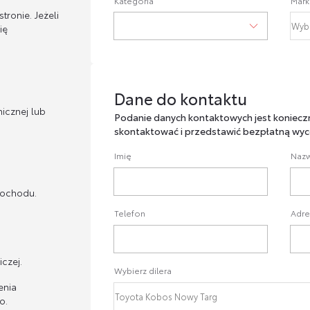
Kategoria
Mark
ronie. Jeżeli
ię
Dane do kontaktu
Dane do kontaktu
icznej lub
Podanie danych kontaktowych jest koniecz
skontaktować i przedstawić bezpłatną wyc
Imię
Nazw
mochodu.
Telefon
Adre
czej.
Wybierz dilera
enia
o.