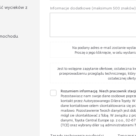
ść wycieków z
Informacje dodatkowe (maksimum 500 znaków)
amochodu.
Na podany adres e-mail zostanie wysłan
Proszę o jego kliknięcie, w celu wysłani
Jest to wstępne zapytanie ofertowe, ostateczna k
przeprowadzeniu przeglądu technicznego, który
ostatecznej oferty
Rozumiem informację. Niech pracownik stacji
Pozostawiasz nam swoje dane osobowe poprze
kontakt przez Autoryzowanego Dilera Toyoty. 
dane kontaktowe celem skontaktowania się prze
mailowo. Pozostawienie Twoich danych jest dobr
mógł sie skontaktować z Tobą. W związku z pr
danymi, Toyota Central Europe sp. z o.o., 02-
(TCE) oraz wybrany diler są administratorami 
Zasady zachowania poufności
Zapoznaj 