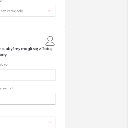
a
ne, abyśmy mogli się z Tobą
enę.
isko
s e-mail