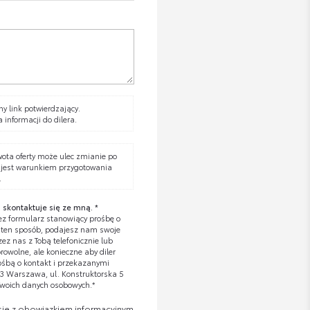
y link potwierdzający.
a informacji do dilera.
wota oferty może ulec zmianie po
 jest warunkiem przygotowania
.
 skontaktuje się ze mną. *
z formularz stanowiący prośbę o
W ten sposób, podajesz nam swoje
z nas z Tobą telefonicznie lub
owolne, ale konieczne aby diler
ośbą o kontakt i przekazanymi
673 Warszawa, ul. Konstruktorska 5
Twoich danych osobowych.*
się z obowiązkiem informacyjnym