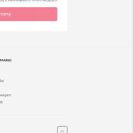
yceny
 MARKI
ai
swagen
lt