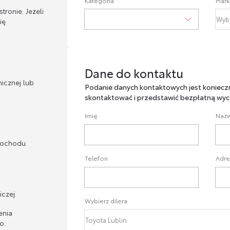
Kategoria
Mark
ronie. Jeżeli
ię
Dane do kontaktu
Dane do kontaktu
icznej lub
Podanie danych kontaktowych jest koniecz
skontaktować i przedstawić bezpłatną wyc
Imię
Nazw
mochodu.
Telefon
Adre
czej.
Wybierz dilera
enia
o.