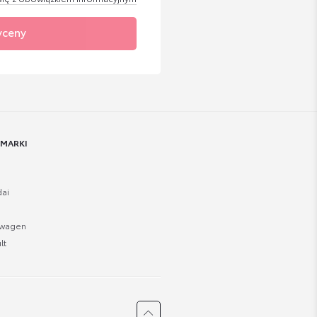
yceny
 MARKI
ai
swagen
lt