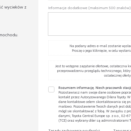
ść wycieków z
Informacje dodatkowe (maksimum 500 znaków)
amochodu.
Na podany adres e-mail zostanie wysłan
Proszę o jego kliknięcie, w celu wysłani
Jest to wstępne zapytanie ofertowe, ostateczna k
przeprowadzeniu przeglądu technicznego, który
ostatecznej oferty
Rozumiem informację. Niech pracownik stacji
Pozostawiasz nam swoje dane osobowe poprze
kontakt przez Autoryzowanego Dilera Toyoty. 
dane kontaktowe celem skontaktowania się prze
mailowo. Pozostawienie Twoich danych jest dobr
mógł sie skontaktować z Tobą. W związku z pr
danymi, Toyota Central Europe sp. z o.o., 02-
(TCE) oraz wybrany diler są administratorami 
Zasady zachowania poufności
Zapoznaj 