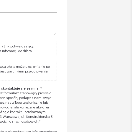
y link potwierdzający.
a informacji do dilera.
wota oferty może ulec zmianie po
 jest warunkiem przygotowania
.
 skontaktuje się ze mną. *
z formularz stanowiący prośbę o
W ten sposób, podajesz nam swoje
z nas z Tobą telefonicznie lub
owolne, ale konieczne aby diler
ośbą o kontakt i przekazanymi
673 Warszawa, ul. Konstruktorska 5
Twoich danych osobowych.*
się z obowiązkiem informacyjnym