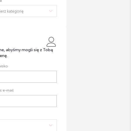
a
ne, abyśmy mogli się z Tobą
enę.
isko
s e-mail