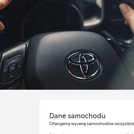
Dane samochodu
Dane samochodu
Oferujemy wycenę samochodów wszystkic