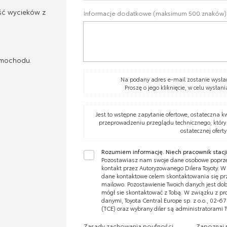
ść wycieków z
Informacje dodatkowe (maksimum 500 znaków)
amochodu.
Na podany adres e-mail zostanie wysłan
Proszę o jego kliknięcie, w celu wysłani
Jest to wstępne zapytanie ofertowe, ostateczna k
przeprowadzeniu przeglądu technicznego, który
ostatecznej oferty
Rozumiem informację. Niech pracownik stacji
Pozostawiasz nam swoje dane osobowe poprze
kontakt przez Autoryzowanego Dilera Toyoty. 
dane kontaktowe celem skontaktowania się prze
mailowo. Pozostawienie Twoich danych jest dobr
mógł sie skontaktować z Tobą. W związku z pr
danymi, Toyota Central Europe sp. z o.o., 02-
(TCE) oraz wybrany diler są administratorami 
Zasady zachowania poufności
Zapoznaj 