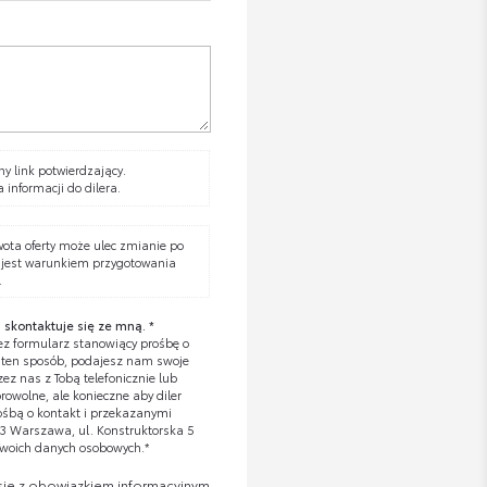
y link potwierdzający.
a informacji do dilera.
wota oferty może ulec zmianie po
 jest warunkiem przygotowania
.
 skontaktuje się ze mną. *
z formularz stanowiący prośbę o
W ten sposób, podajesz nam swoje
z nas z Tobą telefonicznie lub
owolne, ale konieczne aby diler
ośbą o kontakt i przekazanymi
673 Warszawa, ul. Konstruktorska 5
Twoich danych osobowych.*
się z obowiązkiem informacyjnym