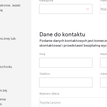
Kategoria
Mark
ronie. Jeżeli
ię
Dane do kontaktu
Dane do kontaktu
icznej lub
Podanie danych kontaktowych jest koniecz
skontaktować i przedstawić bezpłatną wyc
Imię
Nazw
mochodu.
Telefon
Adre
czej.
Wybierz dilera
enia
o.