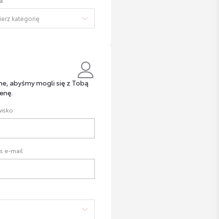
a
ne, abyśmy mogli się z Tobą
enę.
isko
s e-mail