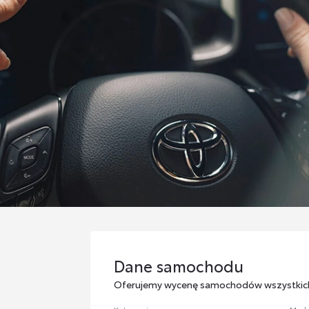
Dane samochodu
Dane samochodu
Oferujemy wycenę samochodów wszystkic