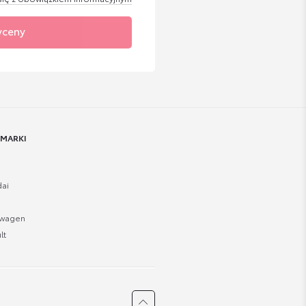
yceny
 MARKI
ai
swagen
lt