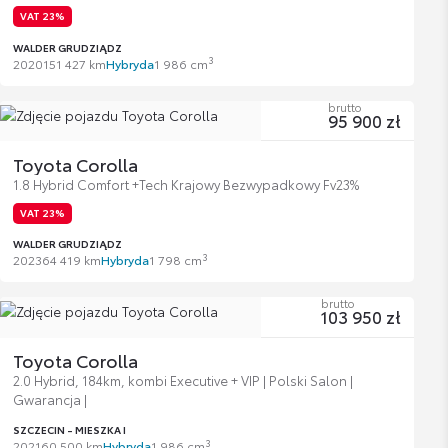
VAT 23%
WALDER GRUDZIĄDZ
3
2020
151 427 km
Hybryda
1 986 cm
brutto
95 900 zł
Toyota Corolla
1.8 Hybrid Comfort +Tech Krajowy Bezwypadkowy Fv23%
VAT 23%
WALDER GRUDZIĄDZ
3
2023
64 419 km
Hybryda
1 798 cm
brutto
103 950 zł
Toyota Corolla
2.0 Hybrid, 184km, kombi Executive + VIP | Polski Salon |
Gwarancja |
SZCZECIN - MIESZKA I
3
2021
60 500 km
Hybryda
1 986 cm