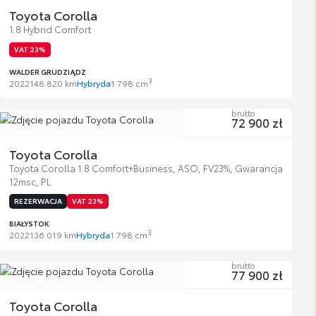
Toyota Corolla
1.8 Hybrid Comfort
VAT 23%
WALDER GRUDZIĄDZ
3
2022
148 820 km
Hybryda
1 798 cm
brutto
72 900 zł
Toyota Corolla
Toyota Corolla 1.8 Comfort+Business, ASO, FV23%, Gwarancja
12msc, PL
REZERWACJA
VAT 23%
BIAŁYSTOK
3
2022
136 019 km
Hybryda
1 798 cm
brutto
77 900 zł
Toyota Corolla