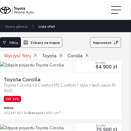
Strona główna
Lista ofert
Filtruj
Zobacz na mapie
Najnowsze
Wyczyść filtry
Toyota
Corolla
brutto
84 900 zł
Toyota Corolla
Toyota Corolla 1.5 Comfort MS Comfort + style + tech salon PL
ASO
VAT 23%
MIŃSK
3
2023
41 821 km
Benzyna
1 490 cm
brutto
75 500 zł