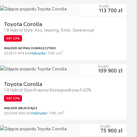
brutto
113 700 zł
Toyota Corolla
1.8 Hybrid Style. Aso, leasing, Kinto. Gwarancja!
VAT 23%
WALDER GDYNIA CHWASZCZYNO
3
2025
17 474 km
Hybryda
1 798 cm
brutto
109 900 zł
Toyota Corolla
1.8 Hybrid Style Krajowy Bezwypadkowy Fv23%
VAT 23%
WALDER GRUDZIĄDZ
3
2023
44 966 km
Hybryda
1 798 cm
brutto
75 900 zł