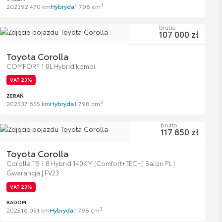
3
2023
92 470 km
Hybryda
1 798 cm
brutto
107 000 zł
Toyota Corolla
COMFORT 1.8L Hybrid kombi
VAT 23%
ŻERAŃ
3
2025
37 655 km
Hybryda
1 798 cm
brutto
117 850 zł
Toyota Corolla
Corolla TS 1.8 Hybrid 140KM [Comfort+TECH] Salon PL |
Gwarancja | FV23
VAT 23%
RADOM
3
2025
16 051 km
Hybryda
1 798 cm