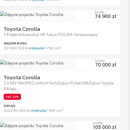
brutto
74 900 zł
Toyota Corolla
1.8 Hybrid Executive VIP Salon POLSKA Serwisowany
WALDER RUMIA
3
2019
89 929 km
Hybryda
1 798 cm
brutto
70 000 zł
Toyota Corolla
2.0 HEV 184 KM/Comfort+Tech/Salon Pl/Vat 23%/Salon Toyota
Elbląg
VAT 23%
ELBLĄG
3
2022
180 400 km
Hybryda
1 986 cm
brutto
105 000 zł