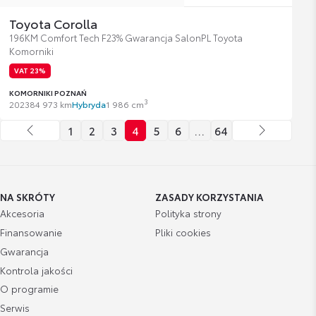
Toyota Corolla
196KM Comfort Tech F23% Gwarancja SalonPL Toyota
Komorniki
VAT 23%
KOMORNIKI POZNAŃ
3
2023
84 973 km
Hybryda
1 986 cm
1
2
3
4
5
6
…
64
NA SKRÓTY
ZASADY KORZYSTANIA
Akcesoria
Polityka strony
Finansowanie
Pliki cookies
Gwarancja
Kontrola jakości
O programie
Serwis