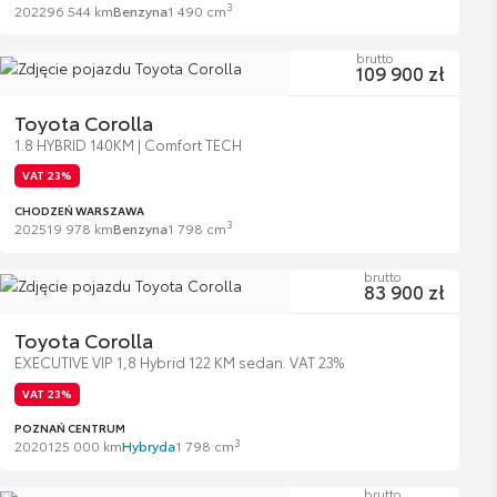
3
2022
96 544 km
Benzyna
1 490 cm
brutto
109 900 zł
Toyota Corolla
1.8 HYBRID 140KM | Comfort TECH
VAT 23%
CHODZEŃ WARSZAWA
3
2025
19 978 km
Benzyna
1 798 cm
brutto
83 900 zł
Toyota Corolla
EXECUTIVE VIP 1,8 Hybrid 122 KM sedan. VAT 23%
VAT 23%
POZNAŃ CENTRUM
3
2020
125 000 km
Hybryda
1 798 cm
brutto