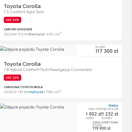
Toyota Corolla
1.5 Comfort Style Tech
VAT 23%
CARTER CHODZEŃ
3
2022
94 712 km
Benzyna
1 490 cm
brutto
117 300 zł
Toyota Corolla
1.8 Hybrid Comfort+Tech+Nawigacja Connected
VAT 23%
CAROLINA TOYOTA WOLA
3
2025
23 135 km
Hybryda
1 798 cm
Kinto
rata miesięczna od
1 002 zł
1 232 zł
netto
brutto
CENA OFERTOWA
brutto
119 900 zł