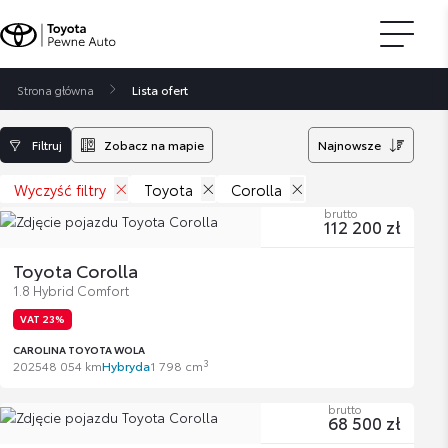
Strona główna
Lista ofert
Filtruj
Zobacz na mapie
Najnowsze
Wyczyść filtry
Toyota
Corolla
brutto
112 200 zł
Toyota Corolla
1.8 Hybrid Comfort
VAT 23%
CAROLINA TOYOTA WOLA
3
2025
48 054 km
Hybryda
1 798 cm
brutto
68 500 zł