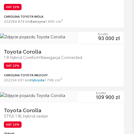
VAT 23%
CAROLINA TOYOTA WOLA
3
2022
84 874 km
Benzyna
1 490 cm
brutto
93 000 zł
Toyota Corolla
1.8 Hybrid Comfort+Nawigacja Connected
VAT 23%
CAROLINA TOYOTA WŁOCHY
3
2023
24 931 km
Hybryda
1 798 cm
brutto
109 900 zł
Toyota Corolla
STYLE 1.8L Hybrid sedan
VAT 23%
ŻERAŃ