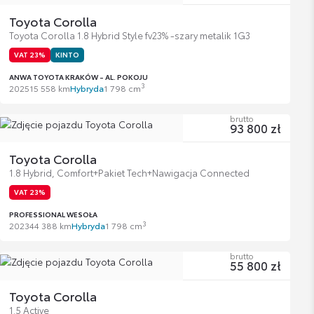
Toyota Corolla
Toyota Corolla 1.8 Hybrid Style fv23% -szary metalik 1G3
VAT 23%
KINTO
ANWA TOYOTA KRAKÓW - AL. POKOJU
3
2025
15 558 km
Hybryda
1 798 cm
brutto
93 800 zł
Toyota Corolla
1.8 Hybrid, Comfort+Pakiet Tech+Nawigacja Connected
VAT 23%
PROFESSIONAL WESOŁA
3
2023
44 388 km
Hybryda
1 798 cm
brutto
55 800 zł
Toyota Corolla
1.5 Active