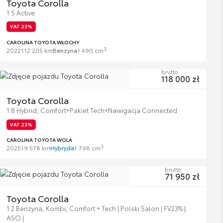
Toyota Corolla
1.5 Active
VAT 23%
CAROLINA TOYOTA WŁOCHY
3
2022
112 205 km
Benzyna
1 490 cm
brutto
118 000 zł
Toyota Corolla
1.8 Hybrid, Comfort+Pakiet Tech+Nawigacja Connected
VAT 23%
CAROLINA TOYOTA WOLA
3
2025
19 578 km
Hybryda
1 798 cm
brutto
71 950 zł
Toyota Corolla
1.2 Benzyna, Kombi, Comfort + Tech | Polski Salon | FV23% |
ASO |