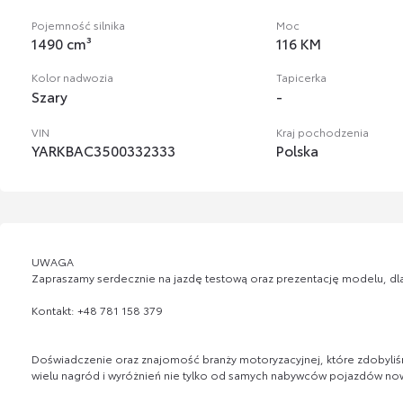
Pojemność silnika
Moc
1490 cm³
116 KM
Kolor nadwozia
Tapicerka
Szary
-
VIN
Kraj pochodzenia
YARKBAC3500332333
Polska
UWAGA
Zapraszamy serdecznie na jazdę testową oraz prezentację modelu, dla
Kontakt: +48 781 158 379
Doświadczenie oraz znajomość branży motoryzacyjnej, które zdobyliś
wielu nagród i wyróżnień nie tylko od samych nabywców pojazdów nowy