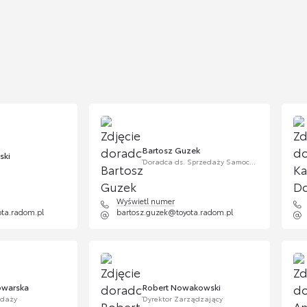
Wykład
Cena b
z szczegóły
498,8
Nakr
chr
Bartosz Guzek
ski
Doradca ds. Sprzedaży Samochodów Używanych
Cen
z szczegóły
332
Wyświetl numer
ta.radom.pl
bartosz.guzek@toyota.radom.pl
owe - krótkie
owarska
Robert Nowakowski
z szczegóły
edaży
Dyrektor Zarządzający