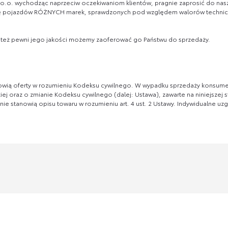
 o.o. wychodząc naprzeciw oczekiwaniom klientów, pragnie zaprosić do n
 pojazdów RÓŻNYCH marek, sprawdzonych pod względem walorów techniczn
eż pewni jego jakości możemy zaoferować go Państwu do sprzedaży.
tanowią oferty w rozumieniu Kodeksu cywilnego. W wypadku sprzedaży konsume
j oraz o zmianie Kodeksu cywilnego (dalej: Ustawa), zawarte na niniejszej s
ż nie stanowią opisu towaru w rozumieniu art. 4 ust. 2 Ustawy. Indywidualne u