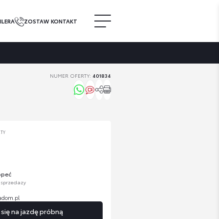
ILERA
ZOSTAW KONTAKT
NUMER OFERTY:
401834
RTY
opeć
 sprzedazy
adom.pl
ię na jazdę próbną