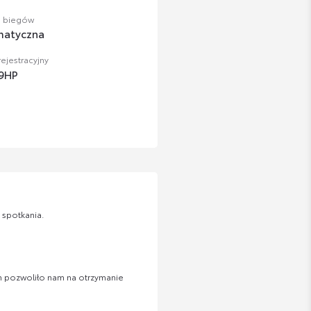
a biegów
matyczna
ejestracyjny
9HP
 spotkania.
h pozwoliło nam na otrzymanie