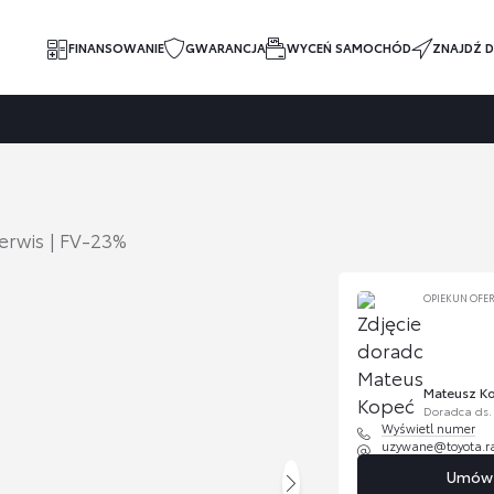
FINANSOWANIE
GWARANCJA
WYCEŃ SAMOCHÓD
ZNAJDŹ D
Serwis | FV-23%
OPIEKUN OFE
Mateusz K
Doradca ds.
Wyświetl numer
uzywane@toyota.r
Umów s