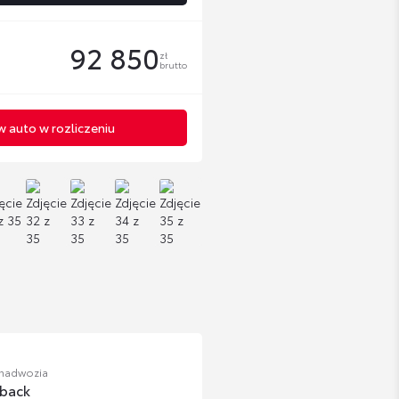
92 850
zł
brutto
 auto w rozliczeniu
 nadwozia
back