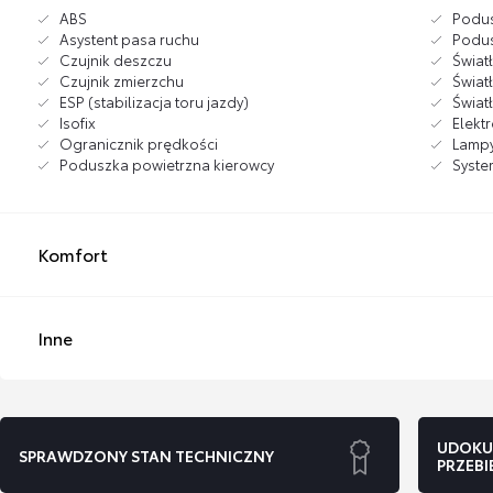
ABS
Podus
Asystent pasa ruchu
Podus
Czujnik deszczu
Świat
Czujnik zmierzchu
Świat
ESP (stabilizacja toru jazdy)
Świat
Isofix
Elekt
Ogranicznik prędkości
Lampy
Poduszka powietrzna kierowcy
Syst
Komfort
Inne
UDOKU
SPRAWDZONY STAN TECHNICZNY
PRZEBI