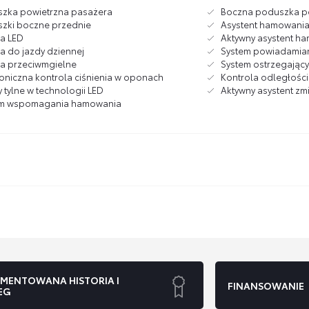
zka powietrzna pasażera
Boczna poduszka po
zki boczne przednie
Asystent hamowania 
ła LED
Aktywny asystent h
ła do jazdy dziennej
System powiadamia
ła przeciwmgielne
System ostrzegający 
roniczna kontrola ciśnienia w oponach
Kontrola odległości
 tylne w technologii LED
Aktywny asystent zm
em wspomagania hamowania
MENTOWANA HISTORIA I
FINANSOWANIE
EG