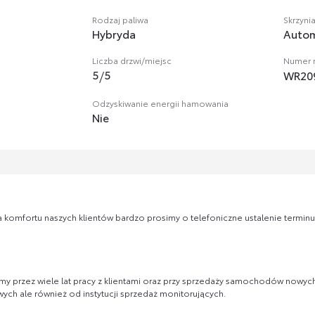
Rodzaj paliwa
Skrzyni
Hybryda
Auto
Liczba drzwi/miejsc
Numer r
5
/
5
WR20
Odzyskiwanie energii hamowania
Nie
 komfortu naszych klientów bardzo prosimy o telefoniczne ustalenie terminu
my przez wiele lat pracy z klientami oraz przy sprzedaży samochodów nowyc
ch ale również od instytucji sprzedaż monitorujących.