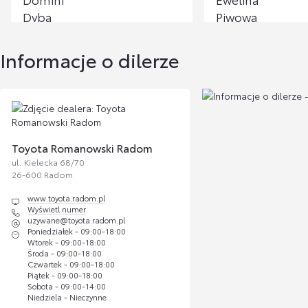
Wyświetl numer
Wyświetl numer
Bagażnik r
dominik.dyba@toyotakrakow.com.pl
ewelina.piwowarska
hak VeloCo
Informacje o dilerze
rowery
Cena
brutto
Michał Sałacki
2
Magdalena K
Doradca ds. Sprzedaży Samochodów Używanych
837,07
Toyota Romanowski Radom
zł
ul. Kielecka 68/70
Wyświetl numer
Wyświetl numer
26-600 Radom
uzywane@toyota.radom.pl
magdalena.kwiecien
www.toyota.radom.pl
Wyświetl numer
uzywane@toyota.radom.pl
Poniedziałek - 09:00-18:00
Wtorek - 09:00-18:00
Środa - 09:00-18:00
Czwartek - 09:00-18:00
Piątek - 09:00-18:00
Sobota - 09:00-14:00
Niedziela - Nieczynne