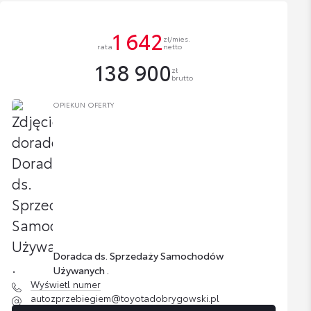
1 642
zł/mies.
rata
netto
138 900
zł
brutto
OPIEKUN OFERTY
Doradca ds. Sprzedaży Samochodów
Używanych .
Wyświetl numer
autozprzebiegiem@toyotadobrygowski.pl