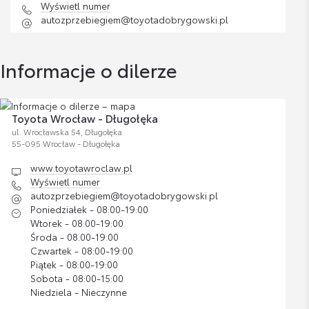
Wyświetl numer
Bagażnik rowerowy na hak VeloCompact -
autozprzebiegiem@toyotadobrygowski.pl
2 rowery
Cena brutto
Zobacz szczegóły
2 837,07 zł
Informacje o dilerze
Bagażnik rowerowy na hak VeloCompact -
3 rowery
Toyota Wrocław - Długołęka
Cena brutto
ul. Wrocławska 54, Długołęka
Zobacz szczegóły
3 287,38 zł
55-095 Wrocław - Długołęka
www.toyotawroclaw.pl
Wyświetl numer
Chlapacze - komplet
autozprzebiegiem@toyotadobrygowski.pl
Cena brutto
Poniedziałek - 08:00-19:00
Zobacz szczegóły
486,48 zł
Wtorek - 08:00-19:00
Środa - 08:00-19:00
Czwartek - 08:00-19:00
Folia ochronna na zderzak tylny
Piątek - 08:00-19:00
Sobota - 08:00-15:00
Cena brutto
Zobacz szczegóły
298,46 zł
Niedziela - Nieczynne