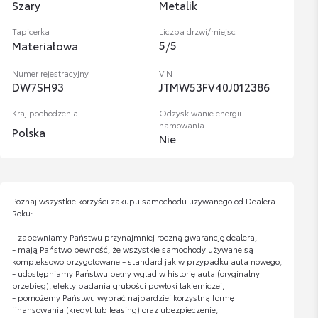
Szary
Metalik
Tapicerka
Liczba drzwi/miejsc
5
/
5
Materiałowa
Numer rejestracyjny
VIN
DW7SH93
JTMW53FV40J012386
Kraj pochodzenia
Odzyskiwanie energii
hamowania
Polska
Nie
Poznaj wszystkie korzyści zakupu samochodu używanego od Dealera
Roku:
- zapewniamy Państwu przynajmniej roczną gwarancję dealera,
- mają Państwo pewność, że wszystkie samochody używane są
kompleksowo przygotowane - standard jak w przypadku auta nowego,
- udostępniamy Państwu pełny wgląd w historię auta (oryginalny
przebieg), efekty badania grubości powłoki lakierniczej,
- pomożemy Państwu wybrać najbardziej korzystną formę
finansowania (kredyt lub leasing) oraz ubezpieczenie,