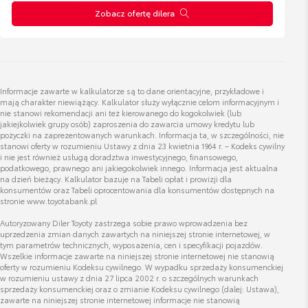
Zobacz ofertę dilera
Owiewki szyb bocznych
Cena brutto
Zobacz szczegóły
1 415,87 zł
Informacje zawarte w kalkulatorze są to dane orientacyjne, przykładowe i
Folia ochronna na zderzak tylny
mają charakter niewiążący. Kalkulator służy wyłącznie celom informacyjnym i
nie stanowi rekomendacji ani też kierowanego do kogokolwiek (lub
Cena brutto
Zobacz szczegóły
jakiejkolwiek grupy osób) zaproszenia do zawarcia umowy kredytu lub
298,46 zł
pożyczki na zaprezentowanych warunkach. Informacja ta, w szczególności, nie
stanowi oferty w rozumieniu Ustawy z dnia 23 kwietnia 1964 r. – Kodeks cywilny
i nie jest również usługą doradztwa inwestycyjnego, finansowego,
podatkowego, prawnego ani jakiegokolwiek innego. Informacja jest aktualna
Nakrętki antykradzieżowe - chromowane
na dzień bieżący. Kalkulator bazuje na Tabeli opłat i prowizji dla
konsumentów oraz Tabeli oprocentowania dla konsumentów dostępnych na
Cena brutto
Zobacz szczegóły
stronie www.toyotabank.pl
332,81 zł
Autoryzowany Diler Toyoty zastrzega sobie prawo wprowadzenia bez
uprzedzenia zmian danych zawartych na niniejszej stronie internetowej, w
tym parametrów technicznych, wyposażenia, cen i specyfikacji pojazdów.
Zestaw kosmetyków samochodowych
Wszelkie informacje zawarte na niniejszej stronie internetowej nie stanowią
Toyoty
oferty w rozumieniu Kodeksu cywilnego. W wypadku sprzedaży konsumenckiej
w rozumieniu ustawy z dnia 27 lipca 2002 r. o szczególnych warunkach
Cena brutto
Zobacz szczegóły
sprzedaży konsumenckiej oraz o zmianie Kodeksu cywilnego (dalej: Ustawa),
200,37 zł
zawarte na niniejszej stronie internetowej informacje nie stanowią