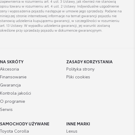
zapewnienia w rozumieniu art. 4 ust. 3 Ustawy, jak również nie stanowią
opisu towaru w rozumieniu art. 4 ust. 2 Ustawy. Indywidualne uzgodnienie
ceny i wyposażenia pojazdu następuje w umowie jego sprzedaży. Podane na
niniejszej stronie internetowej informacje na temat gwarancji pojazdu nie
stanowią udzielenia kupującemu gwarancji, w szczególności w rozumieniu
art. 13 Ustawy. W wypadku udzielenia gwarancji, jej warunki zostaną
określone przy sprzedaży pojazdu w dokumencie gwarancyjnym.
NA SKRÓTY
ZASADY KORZYSTANIA
Akcesoria
Polityka strony
Finansowanie
Pliki cookies
Gwarancja
Kontrola jakości
O programie
Serwis
SAMOCHODY UŻYWANE
INNE MARKI
Toyota Corolla
Lexus