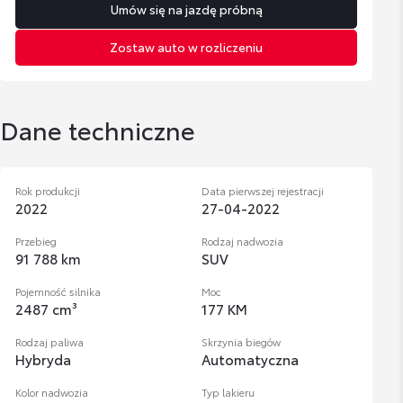
Umów się na jazdę próbną
Zostaw auto w rozliczeniu
Dane techniczne
Rok produkcji
Data pierwszej rejestracji
2022
27-04-2022
Przebieg
Rodzaj nadwozia
91 788 km
SUV
Pojemność silnika
Moc
2487 cm³
177 KM
Rodzaj paliwa
Skrzynia biegów
Hybryda
Automatyczna
Kolor nadwozia
Typ lakieru