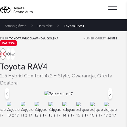
Strona główna
Lista ofert
Toyota RAV4
DILER
TOYOTA WROCŁAW - DŁUGOŁĘKA
NUMER OFERTY:
401553
VAT 23%
Toyota RAV4
2.5 Hybrid Comfort 4x2 + Style, Gwarancja, Oferta
Dealera