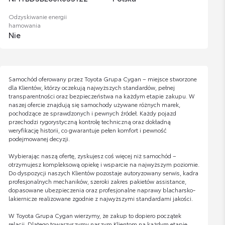
Odzyskiwanie energii
hamowania
Nie
Samochód oferowany przez Toyota Grupa Cygan – miejsce stworzone
dla Klientów, którzy oczekują najwyższych standardów, pełnej
transparentności oraz bezpieczeństwa na każdym etapie zakupu. W
naszej ofercie znajdują się samochody używane różnych marek,
pochodzące ze sprawdzonych i pewnych źródeł. Każdy pojazd
przechodzi rygorystyczną kontrolę techniczną oraz dokładną
weryfikację historii, co gwarantuje pełen komfort i pewność
podejmowanej decyzji.
Wybierając naszą ofertę, zyskujesz coś więcej niż samochód –
otrzymujesz kompleksową opiekę i wsparcie na najwyższym poziomie.
Do dyspozycji naszych Klientów pozostaje autoryzowany serwis, kadra
profesjonalnych mechaników, szeroki zakres pakietów assistance,
dopasowane ubezpieczenia oraz profesjonalne naprawy blacharsko-
lakiernicze realizowane zgodnie z najwyższymi standardami jakości.
W Toyota Grupa Cygan wierzymy, że zakup to dopiero początek
relacji. Dlatego towarzyszymy naszym Klientom na każdym etapie