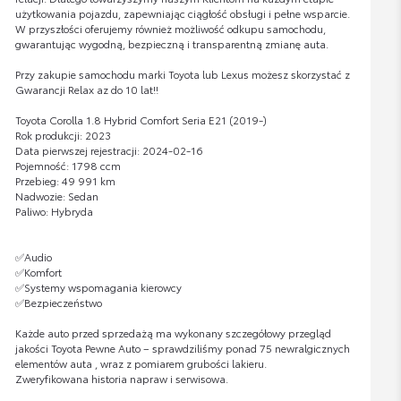
użytkowania pojazdu, zapewniając ciągłość obsługi i pełne wsparcie.
W przyszłości oferujemy również możliwość odkupu samochodu,
gwarantując wygodną, bezpieczną i transparentną zmianę auta.
Przy zakupie samochodu marki Toyota lub Lexus możesz skorzystać z
Gwarancji Relax az do 10 lat!!
Toyota Corolla 1.8 Hybrid Comfort Seria E21 (2019-)
Rok produkcji: 2023
Data pierwszej rejestracji: 2024-02-16
Pojemność: 1798 ccm
Przebieg: 49 991 km
Nadwozie: Sedan
Paliwo: Hybryda
✅Audio
✅Komfort
✅Systemy wspomagania kierowcy
✅Bezpieczeństwo
Każde auto przed sprzedażą ma wykonany szczegółowy przegląd
jakości Toyota Pewne Auto – sprawdziliśmy ponad 75 newralgicznych
elementów auta , wraz z pomiarem grubości lakieru.
Zweryfikowana historia napraw i serwisowa.