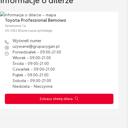
Bagażnik dachowy
Wyświetl numer
uzywane@grupacygan.pl
Cena brutto
Toyota Professional Bemowo
Zobacz szczegóły
1 300,00 zł
Serwisowa 1a
05-082 Blizne Łaszczyńskiego
Wyświetl numer
Bagażnik rowerowy na hak VeloCompact -
uzywane@grupacygan.pl
2 rowery
Poniedziałek - 09:00-21:00
Szymon Izdebski
Cena brutto
Wtorek - 09:00-21:00
Zobacz szczegóły
Doradca ds. sprzedaży samochodów używanych
2 837,07 zł
Środa - 09:00-21:00
Czwartek - 09:00-21:00
Piątek - 09:00-21:00
Wyświetl numer
Bagażnik rowerowy na hak VeloCompact -
Sobota - 09:00-21:00
szymon.izdebski@grupacygan.pl
3 rowery
Niedziela - Nieczynne
Cena brutto
Zobacz szczegóły
3 287,38 zł
Zobacz ofertę dilera
Owiewki szyb bocznych - przednie
Hubert Ryszewski
Cena brutto
Doradca ds. sprzedaży samochodów używanych
Zobacz szczegóły
554,21 zł