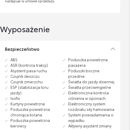
następuje w umowie sprzedaży.
Wyposażenie
Bezpieczeństwo
ABS
Poduszka powietrzna
ASR (kontrola trakcji)
pasażera
Asystent pasa ruchu
Poduszki boczne
Czujnik deszczu
przednie
Czujnik zmierzchu
Światła do jazdy dziennej
ESP (stabilizacja toru
Światła przeciwmgielne
jazdy)
Elektroniczna kontrola
Isofix
ciśnienia w oponach
Kurtyny powietrzne
Elektroniczny system
Poduszka powietrzna
rozdziału siły hamowania
chroniąca kolana
System powiadamiania o
Poduszka powietrzna
wypadku
kierowcy
Aktywny asystent zmiany