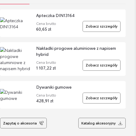
Apteczka DIN13164
Cena brutto
Zobacz szczegóły
60,65 zł
Nakładki progowe aluminiowe z napisem
hybrid
Cena brutto
Zobacz szczegóły
1 107,22 zł
Dywaniki gumowe
Cena brutto
Zobacz szczegóły
428,91 zł
Dywaniki welurowe
Zapytaj o akcesoria
Katalog akcesoryjny
Cena brutto
Zobacz szczegóły
304,09 zł