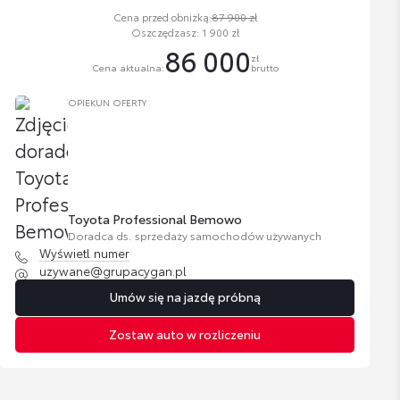
Cena przed obniżką:
87 900 zł
Oszczędzasz: 1 900 zł
86 000
zł
Cena aktualna:
brutto
OPIEKUN OFERTY
Toyota Professional Bemowo
Doradca ds. sprzedaży samochodów używanych
Wyświetl numer
uzywane@grupacygan.pl
Umów się na jazdę próbną
Zostaw auto w rozliczeniu