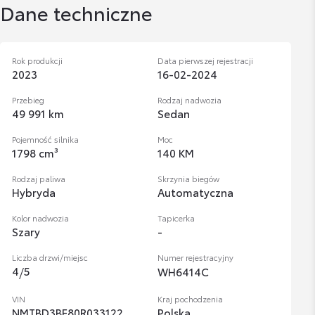
Dane techniczne
Rok produkcji
Data pierwszej rejestracji
2023
16-02-2024
Przebieg
Rodzaj nadwozia
49 991 km
Sedan
Pojemność silnika
Moc
1798 cm³
140 KM
Rodzaj paliwa
Skrzynia biegów
Hybryda
Automatyczna
Kolor nadwozia
Tapicerka
Szary
-
Liczba drzwi/miejsc
Numer rejestracyjny
4
/
5
WH6414C
VIN
Kraj pochodzenia
NMTBD3BE80R033122
Polska