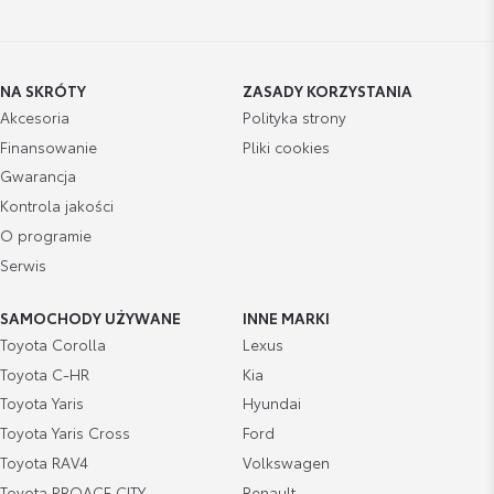
Cena brutto
Zobacz szczegóły
200,37 zł
Wyświetl numer
artur.szczepanski@toyotabemowo.pl
NA SKRÓTY
ZASADY KORZYSTANIA
Akcesoria
Polityka strony
Finansowanie
Pliki cookies
Gwarancja
Kontrola jakości
Robert Oksieńciuk
O programie
Doradca ds. sprzedaży samochodów używanych
Serwis
Wyświetl numer
SAMOCHODY UŻYWANE
INNE MARKI
robert.oksienciuk@toyotabemowo.pl
Toyota Corolla
Lexus
Toyota C-HR
Kia
Toyota Yaris
Hyundai
Toyota Yaris Cross
Ford
Toyota RAV4
Volkswagen
Rafał Szczerbiński
Doradca ds. sprzedaży samochodów używanych
Toyota PROACE CITY
Renault