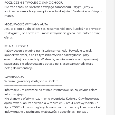
ROZLICZENIE TWOJEGO SAMOCHODU
Nie trać czasu na sprzedaż swojego samochodu. Przyjmujemy w
rozliczeniu samochody zakupione w Polskiej sieci Dealerskiej – różnych
marek.
MOŻLIWOŚĆ WYMIANY AUTA
Jeśli w ciągu 30 dni okażę się, że samochód który kupiłeś nie przypadł
Ci do gustu, bez problemu możesz wymienić go na inne auto z naszej
oferty.
PEŁNA HISTORIA
Każdy docenia oryginalną historię samochodu. Powoduje to niski
spadek wartości, a co za tym idzie wysokie oszczędności przy
ewentualnej odsprzedaży. W efekcie, serwisowanie w autoryzowanej
stacji staje się zdecydowanie opłacalne. Nasze samochody mają
pełną dokumentację.
GWARANCJA
Warunki gwarancji dostępne u Dealera.
---------------------------------------------
Informacje umieszczone na stronie internetowej służą jedynie celom
informacyjnym.
Nie stanowią oferty w rozumieniu przepisów Kodeksu Cywilnego oraz
opisu towaru ani zapewnienia w rozumieniu art. 4 Ustawy z dnia 27
lipca 2002 roku o szczególnych warunkach sprzedaży konsumenckiej.
Indywidualne uzgodnienie właściwości i specyfikacji pojazdu