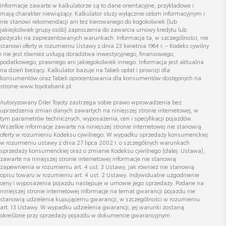
Informacje zawarte w kalkulatorze są to dane orientacyjne, przykładowe i
mają charakter niewiążący. Kalkulator służy wyłącznie celom informacyjnym i
nie stanowi rekomendacji ani też kierowanego do kogokolwiek (lub
Wyświetl numer
jakiejkolwiek grupy osób) zaproszenia do zawarcia umowy kredytu lub
Oslony przeciw błotne - komplet (przód,
hubert.ryszewski@toyotamarki.com.pl
pożyczki na zaprezentowanych warunkach. Informacja ta, w szczególności, nie
tył)
stanowi oferty w rozumieniu Ustawy z dnia 23 kwietnia 1964 r. – Kodeks cywilny
i nie jest również usługą doradztwa inwestycyjnego, finansowego,
Cena brutto
Zobacz szczegóły
podatkowego, prawnego ani jakiegokolwiek innego. Informacja jest aktualna
215,41 zł
na dzień bieżący. Kalkulator bazuje na Tabeli opłat i prowizji dla
konsumentów oraz Tabeli oprocentowania dla konsumentów dostępnych na
stronie www.toyotabank.pl
Dobiasz Jaworski
Nakrętki antykradzieżowe - chromowane
Autoryzowany Diler Toyoty zastrzega sobie prawo wprowadzenia bez
Doradca ds. zakupu samohodów używanych
Cena brutto
uprzedzenia zmian danych zawartych na niniejszej stronie internetowej, w
Zobacz szczegóły
332,81 zł
tym parametrów technicznych, wyposażenia, cen i specyfikacji pojazdów.
Wszelkie informacje zawarte na niniejszej stronie internetowej nie stanowią
oferty w rozumieniu Kodeksu cywilnego. W wypadku sprzedaży konsumenckiej
Wyświetl numer
w rozumieniu ustawy z dnia 27 lipca 2002 r. o szczególnych warunkach
dobiasz.jaworski@toyotabemowo.pl
Nakrętki antykradzieżowe - krótkie czarne
sprzedaży konsumenckiej oraz o zmianie Kodeksu cywilnego (dalej: Ustawa),
zawarte na niniejszej stronie internetowej informacje nie stanowią
Cena brutto
zapewnienia w rozumieniu art. 4 ust. 3 Ustawy, jak również nie stanowią
Zobacz szczegóły
393,24 zł
opisu towaru w rozumieniu art. 4 ust. 2 Ustawy. Indywidualne uzgodnienie
ceny i wyposażenia pojazdu następuje w umowie jego sprzedaży. Podane na
niniejszej stronie internetowej informacje na temat gwarancji pojazdu nie
stanowią udzielenia kupującemu gwarancji, w szczególności w rozumieniu
Zestaw kosmetyków samochodowych
art. 13 Ustawy. W wypadku udzielenia gwarancji, jej warunki zostaną
Artur Szczepański
Toyoty
określone przy sprzedaży pojazdu w dokumencie gwarancyjnym.
Doradca ds. sprzedaży samochodów używanych