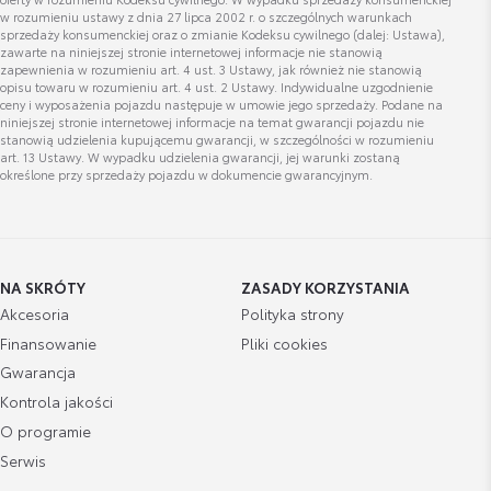
konrad.chabraszewski@toyotapoznan.pl
w rozumieniu ustawy z dnia 27 lipca 2002 r. o szczególnych warunkach
sprzedaży konsumenckiej oraz o zmianie Kodeksu cywilnego (dalej: Ustawa),
zawarte na niniejszej stronie internetowej informacje nie stanowią
zapewnienia w rozumieniu art. 4 ust. 3 Ustawy, jak również nie stanowią
opisu towaru w rozumieniu art. 4 ust. 2 Ustawy. Indywidualne uzgodnienie
ceny i wyposażenia pojazdu następuje w umowie jego sprzedaży. Podane na
niniejszej stronie internetowej informacje na temat gwarancji pojazdu nie
Kajetan Nowak
stanowią udzielenia kupującemu gwarancji, w szczególności w rozumieniu
art. 13 Ustawy. W wypadku udzielenia gwarancji, jej warunki zostaną
Doradca ds. Sprzedaży Samochodów Używanych
określone przy sprzedaży pojazdu w dokumencie gwarancyjnym.
Wyświetl numer
kajetan.nowak@toyotapoznan.pl
NA SKRÓTY
ZASADY KORZYSTANIA
Akcesoria
Polityka strony
Finansowanie
Pliki cookies
Gwarancja
DAWID MISZALSKI
Kontrola jakości
O programie
Serwis
Wyświetl numer