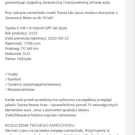
gwarantując wygodną, bezpieczną i transparentną zmianę auta.
Przy zakupie samochodu marki Toyota lub Lexus możesz skorzystać z
Gwarancji Relax az do 10 lat!!
Toyota C-HR 1.8 Hybrid GPF GR Sport
Rok produkcji: 2023
Data pierwszej rejestracji: 2023-08-22
Pojemność: 1798 ccm
Przebieg: 70 345 km
Nadwozie: SUV
Paliwo: Hybryda
✅Audio
✅Komfort
✅Systemy wspomagania kierowcy
✅Bezpieczeństwo
Każde auto przed sprzedażą ma wykonany szczegółowy przegląd
jakości Toyota Pewne Auto – sprawdziliśmy ponad 75 newralgicznych
elementów auta , wraz z pomiarem grubości lakieru.
Zweryfikowana historia napraw i serwisowa.
ROZLICZENIE TWOJEGO SAMOCHODU
Nie trać czasu na sprzedaż swojego samochodu. Przyjmujemy w