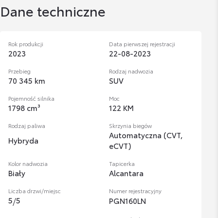
Dane techniczne
Rok produkcji
Data pierwszej rejestracji
2023
22-08-2023
Przebieg
Rodzaj nadwozia
70 345 km
SUV
Pojemność silnika
Moc
1798 cm³
122 KM
Rodzaj paliwa
Skrzynia biegów
Automatyczna (CVT,
Hybryda
eCVT)
Kolor nadwozia
Tapicerka
Biały
Alcantara
Liczba drzwi/miejsc
Numer rejestracyjny
5
/
5
PGN160LN