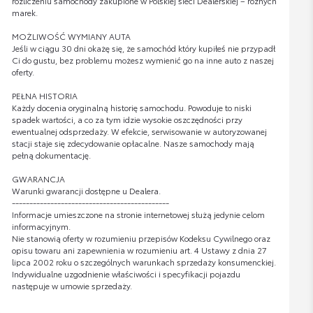
rozliczeniu samochody zakupione w Polskiej sieci Dealerskiej – różnych
marek.
MOŻLIWOŚĆ WYMIANY AUTA
Jeśli w ciągu 30 dni okażę się, że samochód który kupiłeś nie przypadł
Ci do gustu, bez problemu możesz wymienić go na inne auto z naszej
oferty.
PEŁNA HISTORIA
Każdy docenia oryginalną historię samochodu. Powoduje to niski
spadek wartości, a co za tym idzie wysokie oszczędności przy
ewentualnej odsprzedaży. W efekcie, serwisowanie w autoryzowanej
stacji staje się zdecydowanie opłacalne. Nasze samochody mają
pełną dokumentację.
GWARANCJA
Warunki gwarancji dostępne u Dealera.
---------------------------------------------
Informacje umieszczone na stronie internetowej służą jedynie celom
informacyjnym.
Nie stanowią oferty w rozumieniu przepisów Kodeksu Cywilnego oraz
opisu towaru ani zapewnienia w rozumieniu art. 4 Ustawy z dnia 27
lipca 2002 roku o szczególnych warunkach sprzedaży konsumenckiej.
Indywidualne uzgodnienie właściwości i specyfikacji pojazdu
następuje w umowie sprzedaży.