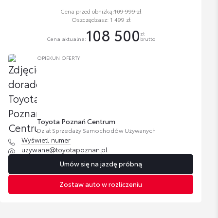
Cena przed obniżką:
109 999 zł
Oszczędzasz: 1 499 zł
108 500
zł
Cena aktualna:
brutto
OPIEKUN OFERTY
Toyota Poznań Centrum
Dział Sprzedaży Samochodów Używanych
Wyświetl numer
uzywane@toyotapoznan.pl
Umów się na jazdę próbną
Zostaw auto w rozliczeniu