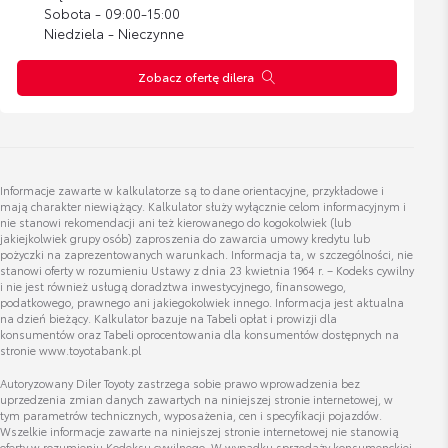
karolina.pajak@toyotapoznan.pl
Sobota - 09:00-15:00
Niedziela - Nieczynne
Zobacz ofertę dilera
Filip Bartnicki
Doradca ds. Sprzedaży Samochodów Używanych
Informacje zawarte w kalkulatorze są to dane orientacyjne, przykładowe i
mają charakter niewiążący. Kalkulator służy wyłącznie celom informacyjnym i
Wyświetl numer
nie stanowi rekomendacji ani też kierowanego do kogokolwiek (lub
filip.bartnicki@toyotapoznan.pl
jakiejkolwiek grupy osób) zaproszenia do zawarcia umowy kredytu lub
pożyczki na zaprezentowanych warunkach. Informacja ta, w szczególności, nie
stanowi oferty w rozumieniu Ustawy z dnia 23 kwietnia 1964 r. – Kodeks cywilny
i nie jest również usługą doradztwa inwestycyjnego, finansowego,
podatkowego, prawnego ani jakiegokolwiek innego. Informacja jest aktualna
na dzień bieżący. Kalkulator bazuje na Tabeli opłat i prowizji dla
konsumentów oraz Tabeli oprocentowania dla konsumentów dostępnych na
Konrad Chabraszewski
stronie www.toyotabank.pl
Doradca ds. Sprzedaży Samochodów Używanych
Autoryzowany Diler Toyoty zastrzega sobie prawo wprowadzenia bez
uprzedzenia zmian danych zawartych na niniejszej stronie internetowej, w
tym parametrów technicznych, wyposażenia, cen i specyfikacji pojazdów.
Wszelkie informacje zawarte na niniejszej stronie internetowej nie stanowią
Wyświetl numer
oferty w rozumieniu Kodeksu cywilnego. W wypadku sprzedaży konsumenckiej