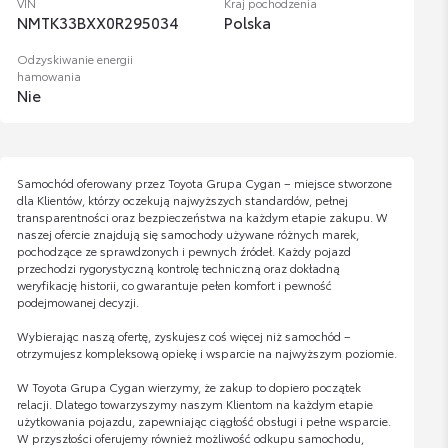
VIN
Kraj pochodzenia
NMTK33BXX0R295034
Polska
Odzyskiwanie energii
hamowania
Nie
Samochód oferowany przez Toyota Grupa Cygan – miejsce stworzone
dla Klientów, którzy oczekują najwyższych standardów, pełnej
transparentności oraz bezpieczeństwa na każdym etapie zakupu. W
naszej ofercie znajdują się samochody używane różnych marek,
pochodzące ze sprawdzonych i pewnych źródeł. Każdy pojazd
przechodzi rygorystyczną kontrolę techniczną oraz dokładną
weryfikację historii, co gwarantuje pełen komfort i pewność
podejmowanej decyzji.
Wybierając naszą ofertę, zyskujesz coś więcej niż samochód –
otrzymujesz kompleksową opiekę i wsparcie na najwyższym poziomie.
W Toyota Grupa Cygan wierzymy, że zakup to dopiero początek
relacji. Dlatego towarzyszymy naszym Klientom na każdym etapie
użytkowania pojazdu, zapewniając ciągłość obsługi i pełne wsparcie.
W przyszłości oferujemy również możliwość odkupu samochodu,