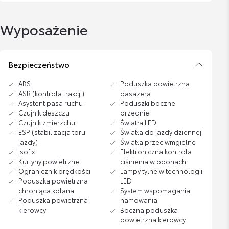
Wyposażenie
Bezpieczeństwo
ABS
Poduszka powietrzna
ASR (kontrola trakcji)
pasażera
Asystent pasa ruchu
Poduszki boczne
Czujnik deszczu
przednie
Czujnik zmierzchu
Światła LED
ESP (stabilizacja toru
Światła do jazdy dziennej
jazdy)
Światła przeciwmgielne
Isofix
Elektroniczna kontrola
Kurtyny powietrzne
ciśnienia w oponach
Ogranicznik prędkości
Lampy tylne w technologii
Poduszka powietrzna
LED
chroniąca kolana
System wspomagania
Poduszka powietrzna
hamowania
kierowcy
Boczna poduszka
powietrzna kierowcy