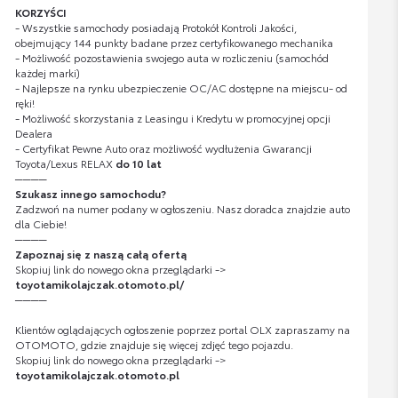
KORZYŚCI
- Wszystkie samochody posiadają Protokół Kontroli Jakości,
obejmujący 144 punkty badane przez certyfikowanego mechanika
- Możliwość pozostawienia swojego auta w rozliczeniu (samochód
każdej marki)
- Najlepsze na rynku ubezpieczenie OC/AC dostępne na miejscu- od
ręki!
- Możliwość skorzystania z Leasingu i Kredytu w promocyjnej opcji
Dealera
- Certyfikat Pewne Auto oraz możliwość wydłużenia Gwarancji
Toyota/Lexus RELAX
do 10 lat
────
Szukasz innego samochodu?
Zadzwoń na numer podany w ogłoszeniu. Nasz doradca znajdzie auto
dla Ciebie!
────
Zapoznaj się z naszą całą ofertą
Skopiuj link do nowego okna przeglądarki ->
toyotamikolajczak.otomoto.pl/
────
Klientów oglądających ogłoszenie poprzez portal OLX zapraszamy na
OTOMOTO, gdzie znajduje się więcej zdjęć tego pojazdu.
Skopiuj link do nowego okna przeglądarki ->
toyotamikolajczak.otomoto.pl