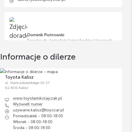
Zestaw kosmetyków samochodowych
Toyoty
Cena brutto
Zobacz szczegóły
200,37 zł
Dominik Piotrowski
Doradca ds. Sprzedaży Samochodów Używanych
Informacje o dilerze
Wyświetl numer
dominik.piotrowski@toyocar.pl
Toyota Kalisz
ul. Stanczukowskiego 25-27
62-800 Kalisz
www.toyotamikolajczak.pl
Wyświetl numer
uzywane.kalisz@toyocar.pl
Poniedziałek - 08:00-18:00
Wtorek - 08:00-18:00
Środa - 08:00-18:00