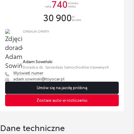
740
zł/mies.
rata
netto
30 900
zł
brutto
OPIEKUN OFERTY
Adam Sowiński
Doradca ds. Sprzedaży Samochodów Używanych
Wyświetl numer
adam.sowinski@toyocar.pl
Umów się na jazdę próbną
Zostaw auto w rozliczeniu
Dane techniczne