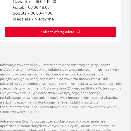
Czwartek - 08:00-18:00
Piątek - 08:00-18:00
Sobota - 08:00-14:00
Niedziela - Nieczynne
Zobacz ofertę dilera
Informacje zawarte w kalkulatorze są to dane orientacyjne, przykładowe i
mają charakter niewiążący. Kalkulator służy wyłącznie celom informacyjnym i
nie stanowi rekomendacji ani też kierowanego do kogokolwiek (lub
jakiejkolwiek grupy osób) zaproszenia do zawarcia umowy kredytu lub
pożyczki na zaprezentowanych warunkach. Informacja ta, w szczególności, nie
stanowi oferty w rozumieniu Ustawy z dnia 23 kwietnia 1964 r. – Kodeks cywilny
i nie jest również usługą doradztwa inwestycyjnego, finansowego,
podatkowego, prawnego ani jakiegokolwiek innego. Informacja jest aktualna
na dzień bieżący. Kalkulator bazuje na Tabeli opłat i prowizji dla
konsumentów oraz Tabeli oprocentowania dla konsumentów dostępnych na
stronie www.toyotabank.pl
Autoryzowany Diler Toyoty zastrzega sobie prawo wprowadzenia bez
uprzedzenia zmian danych zawartych na niniejszej stronie internetowej, w
tym parametrów technicznych, wyposażenia, cen i specyfikacji pojazdów.