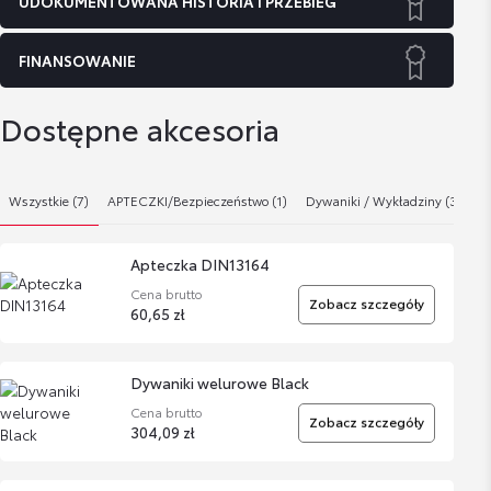
UDOKUMENTOWANA HISTORIA I PRZEBIEG
FINANSOWANIE
Dostępne akcesoria
Wszystkie (7)
APTECZKI/Bezpieczeństwo (1)
Dywaniki / Wykładziny (3)
K
Apteczka DIN13164
Cena brutto
Zobacz szczegóły
60,65 zł
Dywaniki welurowe Black
Cena brutto
Zobacz szczegóły
304,09 zł