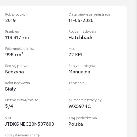
Rok produkcji
Data pierwszej rejestracji
2019
11-05-2020
Przebieg
Rodzaj nadwozia
119 917 km
Hatchback
Pojemność silnika
Moc
998 cm³
72 KM
Rodzaj paliwa
Skrzynia biegów
Benzyna
Manualna
Kolor nadwozia
Tapicerka
Biały
-
Liczba drzwi/miejsc
Numer rejestracyjny
5
/
4
WX5974C
VIN
Kraj pochodzenia
JTDKGNEC20N507800
Polska
Odzyskiwanie energii