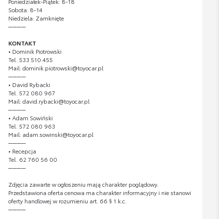
Poniedziałek-Piątek: 8-18
Sobota: 8-14
Niedziela: Zamknięte
────
KONTAKT
• Dominik Piotrowski
Tel. 533 510 455
Mail: dominik.piotrowski@toyocar.pl
────
• David Rybacki
Tel. 572 080 967
Mail: david.rybacki@toyocar.pl
────
• Adam Sowiński
Tel. 572 080 963
Mail: adam.sowinski@toyocar.pl
────
• Recepcja
Tel. 62 760 56 00
────
Zdjęcia zawarte w ogłoszeniu mają charakter poglądowy.
Przedstawiona oferta cenowa ma charakter informacyjny i nie stanowi
oferty handlowej w rozumieniu art. 66 § 1 k.c.
────