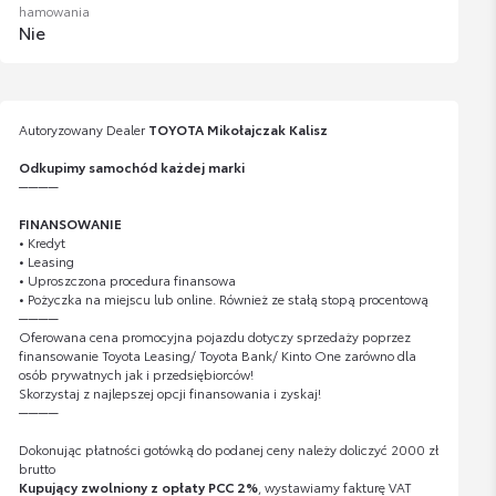
hamowania
Nie
Autoryzowany Dealer
TOYOTA Mikołajczak Kalisz
Odkupimy samochód każdej marki
────
FINANSOWANIE
• Kredyt
• Leasing
• Uproszczona procedura finansowa
• Pożyczka na miejscu lub online. Również ze stałą stopą procentową
────
Oferowana cena promocyjna pojazdu dotyczy sprzedaży poprzez
finansowanie Toyota Leasing/ Toyota Bank/ Kinto One zarówno dla
osób prywatnych jak i przedsiębiorców!
Skorzystaj z najlepszej opcji finansowania i zyskaj!
────
Dokonując płatności gotówką do podanej ceny należy doliczyć 2000 zł
brutto
Kupujący zwolniony z opłaty PCC 2%
, wystawiamy fakturę VAT