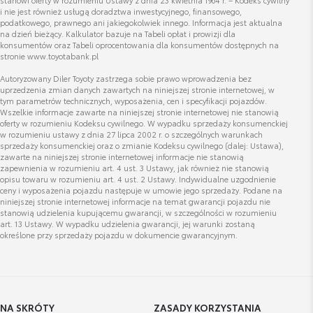
i nie jest również usługą doradztwa inwestycyjnego, finansowego,
2 rowery
podatkowego, prawnego ani jakiegokolwiek innego. Informacja jest aktualna
Cena brutto
na dzień bieżący. Kalkulator bazuje na Tabeli opłat i prowizji dla
Zobacz szczegóły
Sebastian Świtek
2 837,07 zł
konsumentów oraz Tabeli oprocentowania dla konsumentów dostępnych na
stronie www.toyotabank.pl
Autoryzowany Diler Toyoty zastrzega sobie prawo wprowadzenia bez
Bagażnik rowerowy na hak VeloCompact -
uprzedzenia zmian danych zawartych na niniejszej stronie internetowej, w
Wyświetl numer
tym parametrów technicznych, wyposażenia, cen i specyfikacji pojazdów.
3 rowery
sebastian.switek@toyotamarki.com.pl
Wszelkie informacje zawarte na niniejszej stronie internetowej nie stanowią
Cena brutto
oferty w rozumieniu Kodeksu cywilnego. W wypadku sprzedaży konsumenckiej
Zobacz szczegóły
3 287,38 zł
w rozumieniu ustawy z dnia 27 lipca 2002 r. o szczególnych warunkach
sprzedaży konsumenckiej oraz o zmianie Kodeksu cywilnego (dalej: Ustawa),
zawarte na niniejszej stronie internetowej informacje nie stanowią
zapewnienia w rozumieniu art. 4 ust. 3 Ustawy, jak również nie stanowią
Dywaniki tekstylne (czarne)
opisu towaru w rozumieniu art. 4 ust. 2 Ustawy. Indywidualne uzgodnienie
ceny i wyposażenia pojazdu następuje w umowie jego sprzedaży. Podane na
Cena brutto
Paulina Cygan
niniejszej stronie internetowej informacje na temat gwarancji pojazdu nie
Zobacz szczegóły
876,13 zł
stanowią udzielenia kupującemu gwarancji, w szczególności w rozumieniu
art. 13 Ustawy. W wypadku udzielenia gwarancji, jej warunki zostaną
określone przy sprzedaży pojazdu w dokumencie gwarancyjnym.
Dywaniki Gumowe (czarne)
Wyświetl numer
paulina.cygan@toyotamarki.com.pl
Cena brutto
Zobacz szczegóły
617,63 zł
NA SKRÓTY
ZASADY KORZYSTANIA