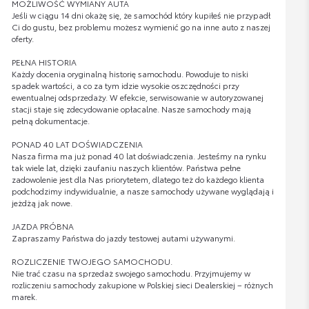
MOŻLIWOŚĆ WYMIANY AUTA
Jeśli w ciągu 14 dni okażę się, że samochód który kupiłeś nie przypadł
Ci do gustu, bez problemu możesz wymienić go na inne auto z naszej
oferty.
PEŁNA HISTORIA
Każdy docenia oryginalną historię samochodu. Powoduje to niski
spadek wartości, a co za tym idzie wysokie oszczędności przy
ewentualnej odsprzedaży. W efekcie, serwisowanie w autoryzowanej
stacji staje się zdecydowanie opłacalne. Nasze samochody mają
pełną dokumentacje.
PONAD 40 LAT DOŚWIADCZENIA
Nasza firma ma już ponad 40 lat doświadczenia. Jesteśmy na rynku
tak wiele lat, dzięki zaufaniu naszych klientów. Państwa pełne
zadowolenie jest dla Nas priorytetem, dlatego też do każdego klienta
podchodzimy indywidualnie, a nasze samochody używane wyglądają i
jeżdżą jak nowe.
JAZDA PRÓBNA
Zapraszamy Państwa do jazdy testowej autami używanymi.
ROZLICZENIE TWOJEGO SAMOCHODU.
Nie trać czasu na sprzedaż swojego samochodu. Przyjmujemy w
rozliczeniu samochody zakupione w Polskiej sieci Dealerskiej – różnych
marek.