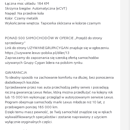
Łączna moc układu: 184 KM
Skrzynia biegów: Automatyczna (eCVT)
Napęd: Na przednie koła
Kolor: Czarny metalik
Wykończenie wnętrza: Tapicerka skórzana w kolorze czarnym
PONAD 500 SAMOCHODÓW W OFERCIE „Przejdź do strony
sprzedawcy”
Link do strony UZYWANEGRUPACYGAN znajduje się w ogłoszeniu.
https://uzywane.lexus-polska.pl/diler/13
Zapraszamy do zapoznania się szeroką ofertą samochodów
używanych Grupy Cygan lidera na polskim rynku.
GWARANCJA
To idealny sposób na zachowanie komfortu na dłużej, bez ponoszenia
dodatkowych kosztów.
Sprzedawane przez nas auta przechodzą pełny serwis i posiadają
roczną gwarancję Lexus Relax, którą można przedłużyć na kolejny rok
lub 15 000 km wykonując przegląd w autoryzowanym serwisie Lexus.
Program obejmuje samochody marki Lexus młodsze niż 10 lat, z
przebiegiem poniżej 185 000 km.
Dzięki temu masz pewność, że Twój samochód znajdzie się w rękach
wykwalifikowanych specjalistów i zostanie naprawiony z użyciem
wyłącznie oryginalnych części.