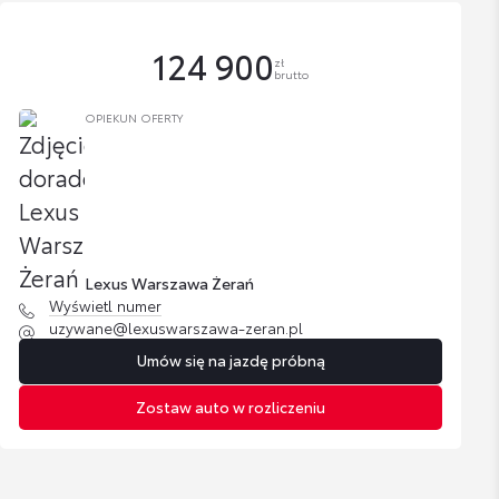
124 900
zł
brutto
OPIEKUN OFERTY
Lexus Warszawa Żerań
Wyświetl numer
uzywane@lexuswarszawa-zeran.pl
Umów się na jazdę próbną
Zostaw auto w rozliczeniu