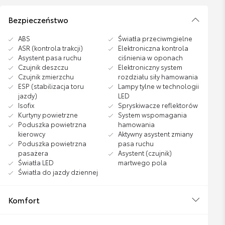
Bezpieczeństwo
ABS
Światła przeciwmgielne
ASR (kontrola trakcji)
Elektroniczna kontrola
Asystent pasa ruchu
ciśnienia w oponach
Czujnik deszczu
Elektroniczny system
Czujnik zmierzchu
rozdziału siły hamowania
ESP (stabilizacja toru
Lampy tylne w technologii
jazdy)
LED
Isofix
Spryskiwacze reflektorów
Kurtyny powietrzne
System wspomagania
Poduszka powietrzna
hamowania
kierowcy
Aktywny asystent zmiany
Poduszka powietrzna
pasa ruchu
pasażera
Asystent (czujnik)
Światła LED
martwego pola
Światła do jazdy dziennej
Komfort