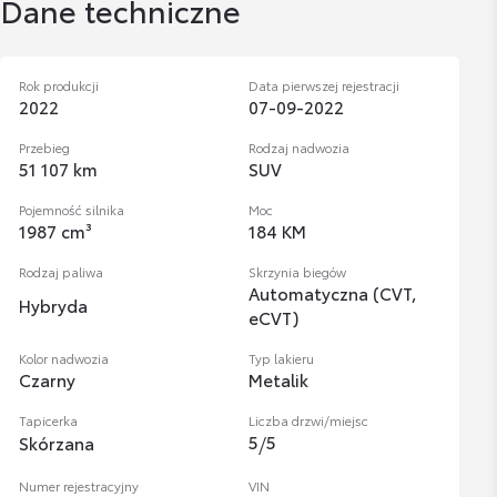
Dane techniczne
Rok produkcji
Data pierwszej rejestracji
2022
07-09-2022
Przebieg
Rodzaj nadwozia
51 107 km
SUV
Pojemność silnika
Moc
1987 cm³
184 KM
Rodzaj paliwa
Skrzynia biegów
Automatyczna (CVT,
Hybryda
eCVT)
Kolor nadwozia
Typ lakieru
Czarny
Metalik
Tapicerka
Liczba drzwi/miejsc
5
/
5
Skórzana
Numer rejestracyjny
VIN