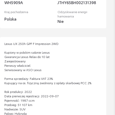
WH5909A
JTHY65BH002131398
Kraj pochodzenia
Odzyskiwanie energii
hamowania
Polska
Nie
Lexus UX 250h GPF F Impression 2WD
Kupiony w polskim salonie Lexus
Gwarancja Lexus Relax do 10 lat
Zarejestrowany
Pierwszy właściciel
Serwisowany w ASO Lexus
Forma sprzedaży: Faktura VAT 23%
Kupujący na os. fizyczną zwolniony z opłaty skarbowej PCC 2%
Rok produkcji: 2022
Data pierwszej rejestracji: 2022-09-07
Pojemność: 1987 ccm
Przebieg: 51 107 km
Nadwozie: SUV
Paliwo: Hybryda