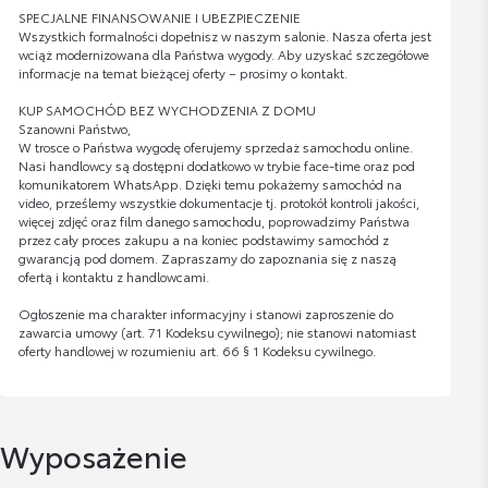
SPECJALNE FINANSOWANIE I UBEZPIECZENIE
Wszystkich formalności dopełnisz w naszym salonie. Nasza oferta jest
wciąż modernizowana dla Państwa wygody. Aby uzyskać szczegółowe
informacje na temat bieżącej oferty – prosimy o kontakt.
KUP SAMOCHÓD BEZ WYCHODZENIA Z DOMU
Szanowni Państwo,
W trosce o Państwa wygodę oferujemy sprzedaż samochodu online.
Nasi handlowcy są dostępni dodatkowo w trybie face-time oraz pod
komunikatorem WhatsApp. Dzięki temu pokażemy samochód na
video, prześlemy wszystkie dokumentacje tj. protokół kontroli jakości,
więcej zdjęć oraz film danego samochodu, poprowadzimy Państwa
przez cały proces zakupu a na koniec podstawimy samochód z
gwarancją pod domem. Zapraszamy do zapoznania się z naszą
ofertą i kontaktu z handlowcami.
Ogłoszenie ma charakter informacyjny i stanowi zaproszenie do
zawarcia umowy (art. 71 Kodeksu cywilnego); nie stanowi natomiast
oferty handlowej w rozumieniu art. 66 § 1 Kodeksu cywilnego.
Wyposażenie