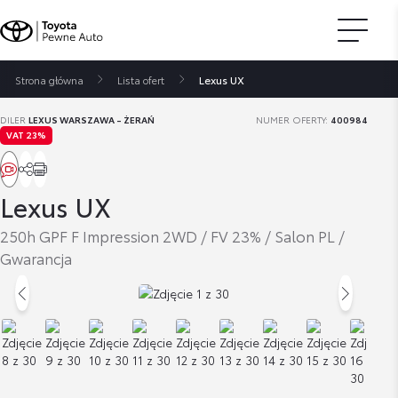
Strona główna
Lista ofert
Lexus UX
DILER
LEXUS WARSZAWA - ŻERAŃ
NUMER OFERTY:
400984
VAT 23%
Lexus UX
250h GPF F Impression 2WD / FV 23% / Salon PL /
Gwarancja