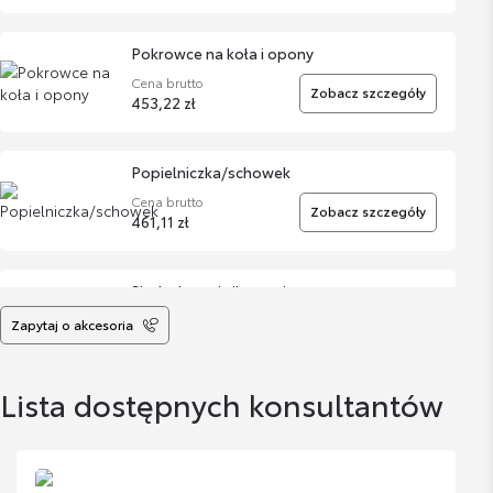
Pokrowce na koła i opony
Cena brutto
Zobacz szczegóły
453,22 zł
Popielniczka/schowek
Cena brutto
Zobacz szczegóły
461,11 zł
Siatka bagażnika pozioma
Cena brutto
Zapytaj o akcesoria
Zobacz szczegóły
420,54 zł
Lista dostępnych konsultantów
Organizer
Cena brutto
Zobacz szczegóły
459,82 zł