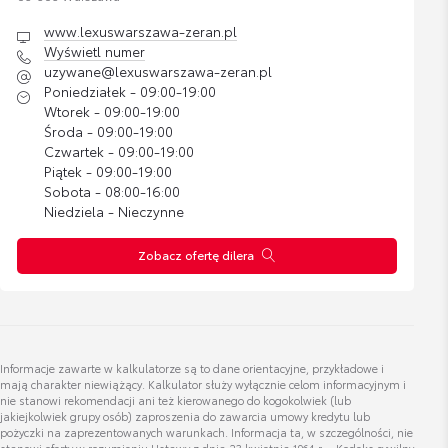
Bagażnik Dachowy Lexus L
www.lexuswarszawa-zeran.pl
Cena brutto
Wyświetl numer
Robert Jóśk
Zobacz szczegóły
3 700,00 zł
uzywane@lexuswarszawa-zeran.pl
Poniedziałek - 09:00-19:00
Wtorek - 09:00-19:00
Bagażnik Dachowy Lexus XL
Wyświetl numer
Środa - 09:00-19:00
robert.josk@toyotamarki.com.pl
Czwartek - 09:00-19:00
Cena brutto
Zobacz szczegóły
4 249,99 zł
Piątek - 09:00-19:00
Sobota - 08:00-16:00
Niedziela - Nieczynne
Bagażnik Dachowy Lexus Alpine
Zobacz ofertę dilera
Cena brutto
Zobacz szczegóły
5 300,00 zł
Ireneusz Anaszewski
dachowy uchwyt rowerowy
Wyświetl numer
Cena brutto
Informacje zawarte w kalkulatorze są to dane orientacyjne, przykładowe i
Zobacz szczegóły
ireneusz.anaszewski@toyotamarki.com.pl
872,00 zł
mają charakter niewiążący. Kalkulator służy wyłącznie celom informacyjnym i
nie stanowi rekomendacji ani też kierowanego do kogokolwiek (lub
jakiejkolwiek grupy osób) zaproszenia do zawarcia umowy kredytu lub
pożyczki na zaprezentowanych warunkach. Informacja ta, w szczególności, nie
Bagażnik rowerowy na hak VeloCompact -
stanowi oferty w rozumieniu Ustawy z dnia 23 kwietnia 1964 r. – Kodeks cywilny