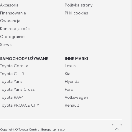
Akcesoria
Polityka strony
Gumowa wykładzina bagażnika (wysoka
podłoga)
Finansowanie
Pliki cookies
Stanisław Sasin
Gwarancja
Cena brutto
Doradca ds. sprzedaży samochodów używanych
Zobacz szczegóły
510,17 zł
Kontrola jakości
O programie
Wyświetl numer
Serwis
Wykładzina bagażnika gumowa (wysoka
komis@toyotazeran.com.pl
podłoga)
SAMOCHODY UŻYWANE
INNE MARKI
Cena brutto
Zobacz szczegóły
510,17 zł
Toyota Corolla
Lexus
Toyota C-HR
Kia
Toyota Yaris
Hyundai
Gumowa wykładzina bagażnika (niska
Dariusz Sówka
podłoga)
Toyota Yaris Cross
Ford
Cena brutto
Toyota RAV4
Volkswagen
Zobacz szczegóły
575,63 zł
Toyota PROACE CITY
Renault
Wyświetl numer
dariusz.sowka@toyotamarki.com.pl
Gumowa wykładzina bagażnika (niska
podłoga)
Copyright © Toyota Central Europe sp. z o.o.