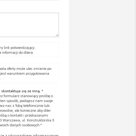
y link potwierdzający.
a informacji do dilera.
wota oferty może ulec zmianie po
 jest warunkiem przygotowania
.
 skontaktuje się ze mną. *
z formularz stanowiący prośbę o
W ten sposób, podajesz nam swoje
z nas z Tobą telefonicznie lub
owolne, ale konieczne aby diler
ośbą o kontakt i przekazanymi
673 Warszawa, ul. Konstruktorska 5
Twoich danych osobowych.*
się z obowiązkiem informacyjnym