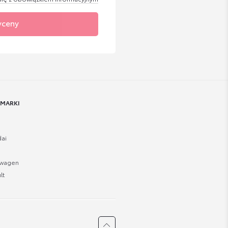
yceny
 MARKI
ai
swagen
lt