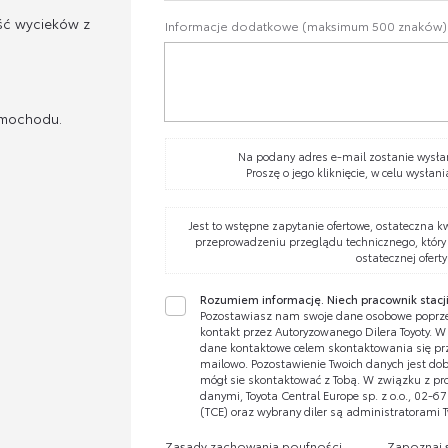
ść wycieków z
Informacje dodatkowe (maksimum 500 znaków)
amochodu.
Na podany adres e-mail zostanie wysłan
Proszę o jego kliknięcie, w celu wysłani
Jest to wstępne zapytanie ofertowe, ostateczna k
przeprowadzeniu przeglądu technicznego, który
ostatecznej oferty
Rozumiem informację. Niech pracownik stacji
Pozostawiasz nam swoje dane osobowe poprze
kontakt przez Autoryzowanego Dilera Toyoty. 
dane kontaktowe celem skontaktowania się prze
mailowo. Pozostawienie Twoich danych jest dobr
mógł sie skontaktować z Tobą. W związku z pr
danymi, Toyota Central Europe sp. z o.o., 02-
(TCE) oraz wybrany diler są administratorami 
Zasady zachowania poufności
Zapoznaj 