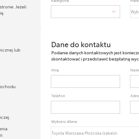
Kategoria
Mark
ronie. Jeżeli
ię
Dane do kontaktu
Dane do kontaktu
icznej lub
Podanie danych kontaktowych jest koniecz
skontaktować i przedstawić bezpłatną wyc
Imię
Nazw
mochodu.
Telefon
Adre
czej.
Wybierz dilera
enia
o.