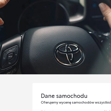
Dane samochodu
Dane samochodu
Oferujemy wycenę samochodów wszystkic