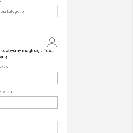
a
ne, abyśmy mogli się z Tobą
enę.
isko
s e-mail