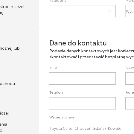
Kategoria
Mark
ronie. Jeżeli
ię
Dane do kontaktu
Dane do kontaktu
icznej lub
Podanie danych kontaktowych jest koniecz
skontaktować i przedstawić bezpłatną wyc
Imię
Nazw
mochodu.
Telefon
Adre
czej.
Wybierz dilera
enia
o.