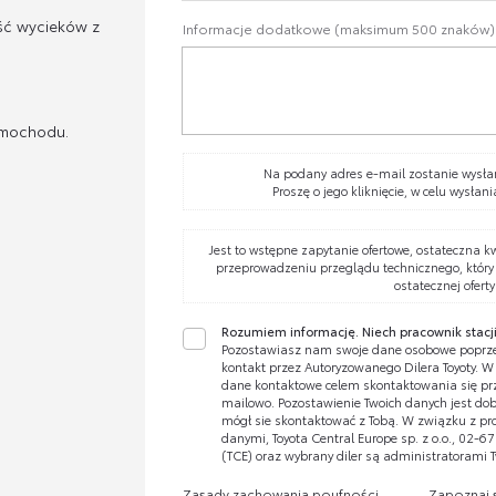
ść wycieków z
Informacje dodatkowe (maksimum 500 znaków)
amochodu.
Na podany adres e-mail zostanie wysłan
Proszę o jego kliknięcie, w celu wysłani
Jest to wstępne zapytanie ofertowe, ostateczna k
przeprowadzeniu przeglądu technicznego, który
ostatecznej oferty
Rozumiem informację. Niech pracownik stacji
Pozostawiasz nam swoje dane osobowe poprze
kontakt przez Autoryzowanego Dilera Toyoty. 
dane kontaktowe celem skontaktowania się prze
mailowo. Pozostawienie Twoich danych jest dobr
mógł sie skontaktować z Tobą. W związku z pr
danymi, Toyota Central Europe sp. z o.o., 02-
(TCE) oraz wybrany diler są administratorami 
Zasady zachowania poufności
Zapoznaj 