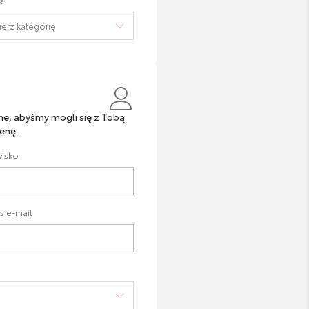
a
ne, abyśmy mogli się z Tobą
enę.
isko
s e-mail