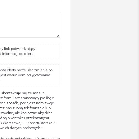
y link potwierdzający.
a informacji do dilera.
wota oferty może ulec zmianie po
 jest warunkiem przygotowania
.
 skontaktuje się ze mną. *
z formularz stanowiący prośbę o
W ten sposób, podajesz nam swoje
z nas z Tobą telefonicznie lub
owolne, ale konieczne aby diler
ośbą o kontakt i przekazanymi
673 Warszawa, ul. Konstruktorska 5
Twoich danych osobowych.*
się z obowiązkiem informacyjnym