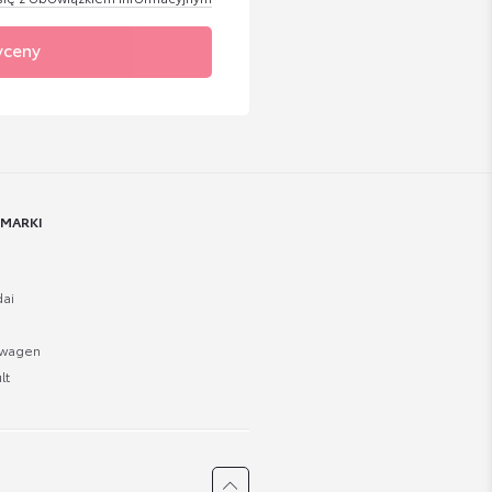
yceny
 MARKI
ai
swagen
lt