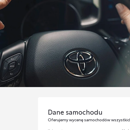
Dane samochodu
Dane samochodu
Oferujemy wycenę samochodów wszystkic