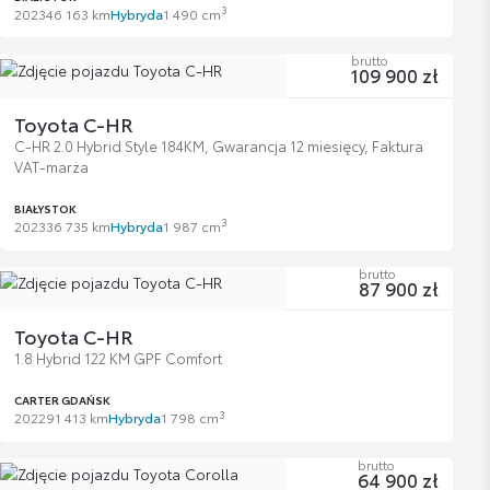
3
2023
46 163 km
Hybryda
1 490 cm
brutto
109 900 zł
Toyota C-HR
C-HR 2.0 Hybrid Style 184KM, Gwarancja 12 miesięcy, Faktura
VAT-marża
BIAŁYSTOK
3
2023
36 735 km
Hybryda
1 987 cm
brutto
87 900 zł
Toyota C-HR
1.8 Hybrid 122 KM GPF Comfort
CARTER GDAŃSK
3
2022
91 413 km
Hybryda
1 798 cm
brutto
64 900 zł