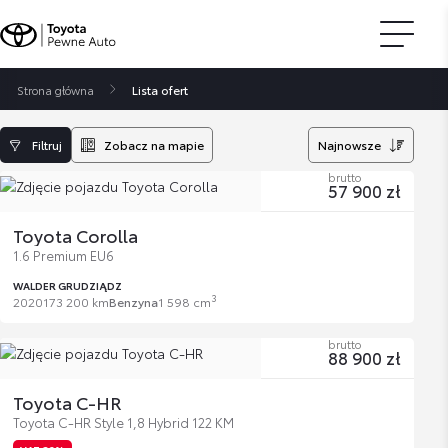
Strona główna
Lista ofert
Filtruj
Zobacz na mapie
Najnowsze
brutto
57 900 zł
Toyota Corolla
1.6 Premium EU6
WALDER GRUDZIĄDZ
3
2020
173 200 km
Benzyna
1 598 cm
brutto
88 900 zł
Toyota C-HR
Toyota C-HR Style 1,8 Hybrid 122 KM