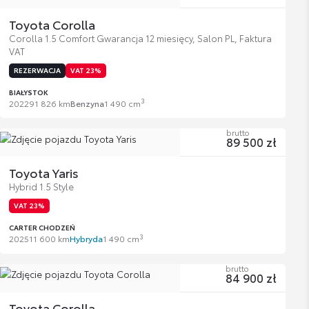
Toyota Corolla
Corolla 1.5 Comfort Gwarancja 12 miesięcy, Salon PL, Faktura
VAT
REZERWACJA
VAT 23%
BIAŁYSTOK
3
2022
91 826 km
Benzyna
1 490 cm
brutto
89 500 zł
Toyota Yaris
Hybrid 1.5 Style
VAT 23%
CARTER CHODZEŃ
3
2025
11 600 km
Hybryda
1 490 cm
brutto
84 900 zł
Toyota Corolla