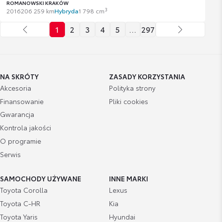
ROMANOWSKI KRAKÓW
3
2016
206 259 km
Hybryda
1 798 cm
1
2
3
4
5
…
297
NA SKRÓTY
ZASADY KORZYSTANIA
Akcesoria
Polityka strony
Finansowanie
Pliki cookies
Gwarancja
Kontrola jakości
O programie
Serwis
SAMOCHODY UŻYWANE
INNE MARKI
Toyota Corolla
Lexus
Toyota C-HR
Kia
Toyota Yaris
Hyundai