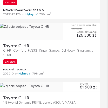
VAT 23%
BIELANY NOWAKOWSKI SP Z O.O.
3
2019
142 178 km
Hybryda
1 798 cm
Cena przed obniżką:
129 900 zł
Cena aktualna:
126 300 zł
Toyota C-HR
C-HR | Comfort | FV23% | Kinto | Samochód Nowy | Gwarancja
10 lat |
VAT 23%
POZNAŃ - ŁAWICA
3
2026
10 km
Hybryda
1 798 cm
brutto
61 900 zł
Toyota C-HR
1.8 Hybrid Dynamic PRIME, serwis ASO, fv MARŻA