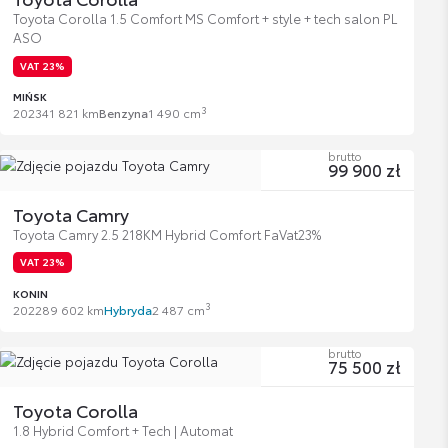
Toyota Corolla 1.5 Comfort MS Comfort + style + tech salon PL
ASO
VAT 23%
MIŃSK
3
2023
41 821 km
Benzyna
1 490 cm
brutto
99 900 zł
Toyota Camry
Toyota Camry 2.5 218KM Hybrid Comfort FaVat23%
VAT 23%
KONIN
3
2022
89 602 km
Hybryda
2 487 cm
brutto
75 500 zł
Toyota Corolla
1.8 Hybrid Comfort + Tech | Automat