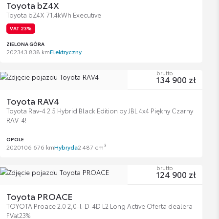
Toyota bZ4X
Toyota bZ4X 71.4kWh Executive
VAT 23%
ZIELONA GÓRA
2023
43 838 km
Elektryczny
brutto
134 900 zł
Toyota RAV4
Toyota Rav-4 2.5 Hybrid Black Edition by JBL 4x4 Piękny Czarny
RAV-4!
OPOLE
3
2020
106 676 km
Hybryda
2 487 cm
brutto
124 900 zł
Toyota PROACE
TOYOTA Proace 2.0 2,0-l-D-4D L2 Long Active Oferta dealera
FVat23%