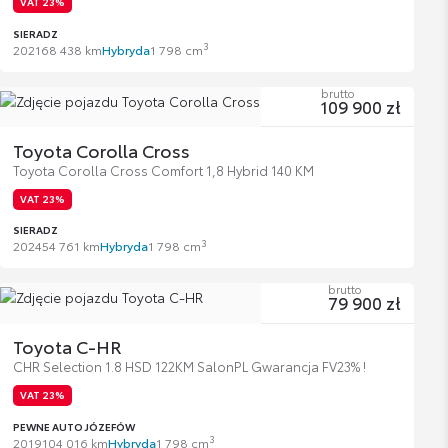
VAT 23%
SIERADZ
3
2021
68 438 km
Hybryda
1 798 cm
brutto
109 900 zł
Toyota Corolla Cross
Toyota Corolla Cross Comfort 1,8 Hybrid 140 KM
VAT 23%
SIERADZ
3
2024
54 761 km
Hybryda
1 798 cm
brutto
79 900 zł
Toyota C-HR
CHR Selection 1.8 HSD 122KM SalonPL Gwarancja FV23% !
VAT 23%
PEWNE AUTO JÓZEFÓW
3
2019
104 016 km
Hybryda
1 798 cm