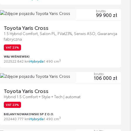
brutto
99 900 zł
Toyota Yaris Cross
1.5 Hybrid Comfort, Salon PL, FVat23%, Serwis ASO, Gwarancja
fabryczna
VAT 23%
W&J WIŚNIEWSKI
3
2025
22 842 km
Hybryda
1 490 cm
brutto
106 000 zł
Toyota Yaris Cross
Hybrid 1.5 Comfort + Style + Tech | automat
VAT 23%
BIELANY NOWAKOWSKI SP Z O.O.
3
2024
40 777 km
Hybryda
1 490 cm
brutto