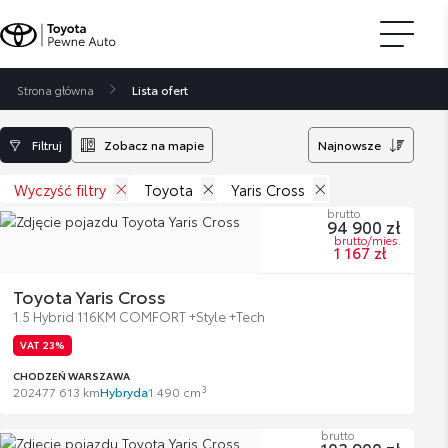
Strona główna
Lista ofert
Filtruj
Zobacz na mapie
Najnowsze
Wyczyść filtry
Toyota
Yaris Cross
brutto
94 900 zł
brutto/mies.
1 167 zł
Toyota Yaris Cross
1.5 Hybrid 116KM COMFORT +Style +Tech
VAT 23%
CHODZEŃ WARSZAWA
3
2024
77 613 km
Hybryda
1 490 cm
brutto