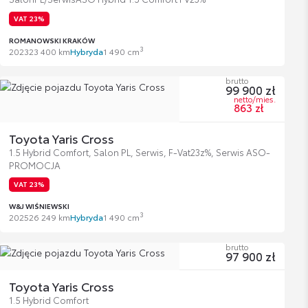
VAT 23%
ROMANOWSKI KRAKÓW
3
2023
23 400 km
Hybryda
1 490 cm
brutto
99 900 zł
netto/mies.
863 zł
Toyota Yaris Cross
1.5 Hybrid Comfort, Salon PL, Serwis, F-Vat23z%, Serwis ASO-
PROMOCJA
VAT 23%
W&J WIŚNIEWSKI
3
2025
26 249 km
Hybryda
1 490 cm
brutto
97 900 zł
Toyota Yaris Cross
1.5 Hybrid Comfort