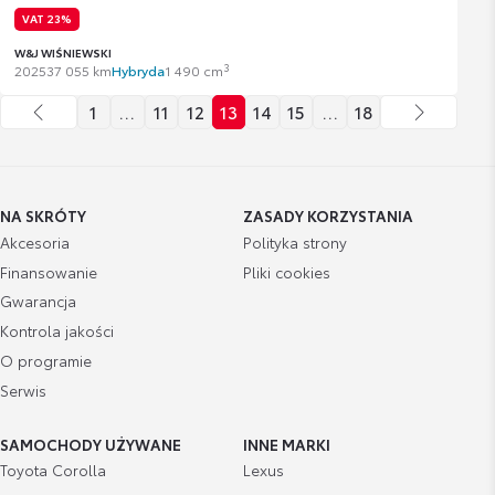
VAT 23%
W&J WIŚNIEWSKI
3
2025
37 055 km
Hybryda
1 490 cm
1
…
11
12
13
14
15
…
18
NA SKRÓTY
ZASADY KORZYSTANIA
Akcesoria
Polityka strony
Finansowanie
Pliki cookies
Gwarancja
Kontrola jakości
O programie
Serwis
SAMOCHODY UŻYWANE
INNE MARKI
Toyota Corolla
Lexus