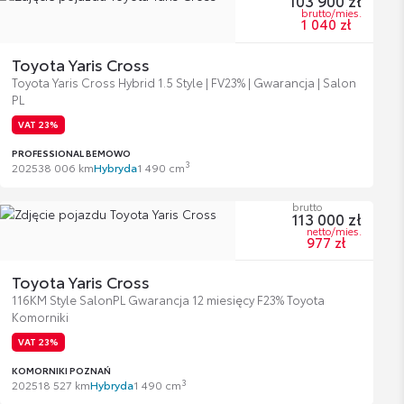
103 900 zł
brutto/mies.
1 040 zł
Toyota Yaris Cross
Toyota Yaris Cross Hybrid 1.5 Style | FV23% | Gwarancja | Salon
PL
VAT 23%
PROFESSIONAL BEMOWO
3
2025
38 006 km
Hybryda
1 490 cm
brutto
113 000 zł
netto/mies.
977 zł
Toyota Yaris Cross
116KM Style SalonPL Gwarancja 12 miesięcy F23% Toyota
Komorniki
VAT 23%
KOMORNIKI POZNAŃ
3
2025
18 527 km
Hybryda
1 490 cm