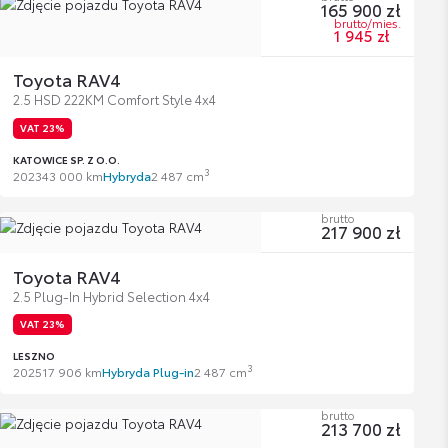
165 900 zł
brutto/mies.
1 945 zł
Toyota RAV4
2.5 HSD 222KM Comfort Style 4x4
VAT 23%
KATOWICE SP. Z O.O.
3
2023
43 000 km
Hybryda
2 487 cm
brutto
217 900 zł
Toyota RAV4
2.5 Plug-In Hybrid Selection 4x4
VAT 23%
LESZNO
3
2025
17 906 km
Hybryda Plug-in
2 487 cm
brutto
213 700 zł