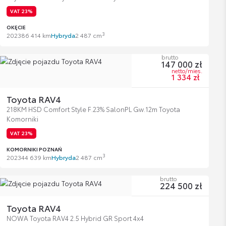
VAT 23%
OKĘCIE
3
2023
86 414 km
Hybryda
2 487 cm
brutto
147 000 zł
netto/mies.
1 334 zł
Toyota RAV4
218KM HSD Comfort Style F.23% SalonPL Gw.12m Toyota
Komorniki
VAT 23%
KOMORNIKI POZNAŃ
3
2023
44 639 km
Hybryda
2 487 cm
brutto
224 500 zł
Toyota RAV4
NOWA Toyota RAV4 2.5 Hybrid GR Sport 4x4