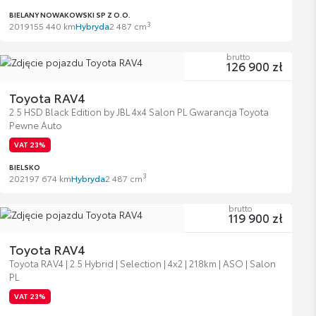
BIELANY NOWAKOWSKI SP Z O.O.
3
2019
155 440 km
Hybryda
2 487 cm
brutto
126 900 zł
Toyota RAV4
2.5 HSD Black Edition by JBL 4x4 Salon PL Gwarancja Toyota
Pewne Auto
VAT 23%
BIELSKO
3
2021
97 674 km
Hybryda
2 487 cm
brutto
119 900 zł
Toyota RAV4
Toyota RAV4 | 2.5 Hybrid | Selection | 4x2 | 218km | ASO | Salon
PL
VAT 23%