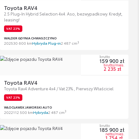
Toyota RAV4
2.5 Plug-In Hybrid Selection 4x4. Aso, bezwypadkowy. Kredyt,
leasing!
VAT 23%
WALDER GDYNIA CHWASZCZYNO
3
2025
30 600 km
Hybryda Plug-in
2 487 cm
brutto
159 900 zł
brutto/mies.
2 235 zł
Toyota RAV4
Toyota Rav4 Adventure 4x4 / Vat 23% , Pierwszy Właściciel
VAT 23%
WŁOCŁAWEK JAWORSKI AUTO
3
2022
112 500 km
Hybryda
2 487 cm
brutto
185 900 zł
netto/mies.
1 754 zł