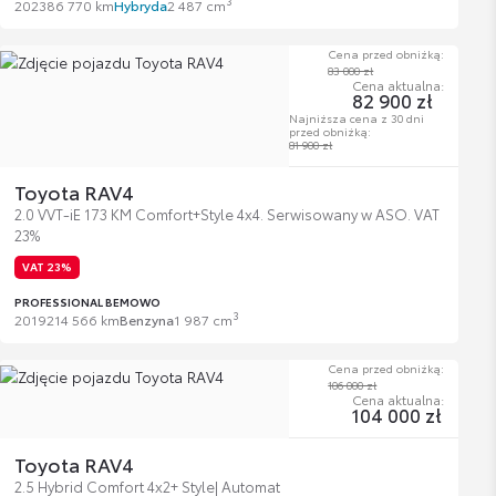
3
2023
86 770 km
Hybryda
2 487 cm
Cena przed obniżką:
83 000 zł
Cena aktualna:
82 900 zł
Najniższa cena z 30 dni
przed obniżką:
81 900 zł
Toyota RAV4
2.0 VVT-iE 173 KM Comfort+Style 4x4. Serwisowany w ASO. VAT
23%
VAT 23%
PROFESSIONAL BEMOWO
3
2019
214 566 km
Benzyna
1 987 cm
Cena przed obniżką:
106 000 zł
Cena aktualna:
104 000 zł
Toyota RAV4
2.5 Hybrid Comfort 4x2+ Style| Automat