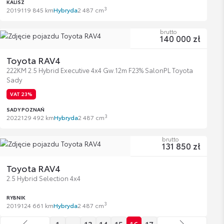
KALISZ
3
2019
119 845 km
Hybryda
2 487 cm
brutto
140 000 zł
Toyota RAV4
222KM 2.5 Hybrid Executive 4x4 Gw.12m F23% SalonPL Toyota
Sady
VAT 23%
SADY POZNAŃ
3
2022
129 492 km
Hybryda
2 487 cm
brutto
131 850 zł
Toyota RAV4
2.5 Hybrid Selection 4x4
RYBNIK
3
2019
124 661 km
Hybryda
2 487 cm
1
…
13
14
15
16
17