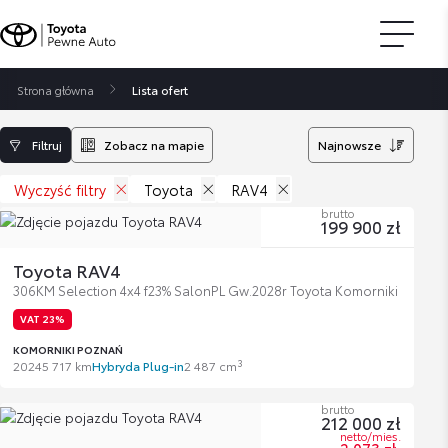
Strona główna
Lista ofert
Filtruj
Zobacz na mapie
Najnowsze
Wyczyść filtry
Toyota
RAV4
brutto
199 900 zł
Toyota RAV4
306KM Selection 4x4 f23% SalonPL Gw.2028r Toyota Komorniki
VAT 23%
KOMORNIKI POZNAŃ
3
2024
5 717 km
Hybryda Plug-in
2 487 cm
brutto
212 000 zł
netto/mies.