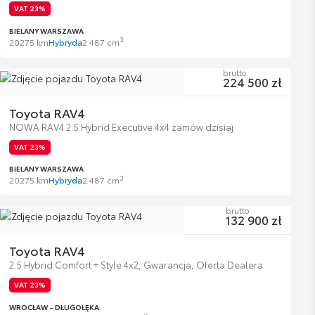
VAT 23%
BIELANY WARSZAWA
3
2027
5 km
Hybryda
2 487 cm
brutto
224 500 zł
Toyota RAV4
NOWA RAV4 2.5 Hybrid Executive 4x4 zamów dzisiaj
VAT 23%
BIELANY WARSZAWA
3
2027
5 km
Hybryda
2 487 cm
brutto
132 900 zł
Toyota RAV4
2.5 Hybrid Comfort + Style 4x2, Gwarancja, Oferta Dealera
VAT 23%
WROCŁAW - DŁUGOŁĘKA