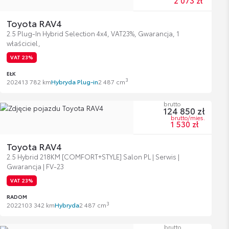
2 073 zł
Toyota RAV4
2.5 Plug-In Hybrid Selection 4x4, VAT23%, Gwarancja, 1
właściciel,
VAT 23%
EŁK
3
2024
13 782 km
Hybryda Plug-in
2 487 cm
brutto
124 850 zł
brutto/mies.
1 530 zł
Toyota RAV4
2.5 Hybrid 218KM [COMFORT+STYLE] Salon PL | Serwis |
Gwarancja | FV-23
VAT 23%
RADOM
3
2022
103 342 km
Hybryda
2 487 cm
brutto