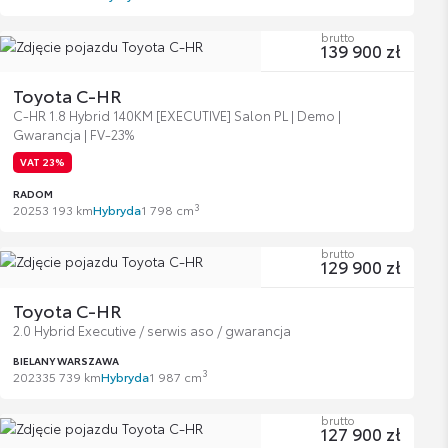
brutto
139 900 zł
Toyota C-HR
C-HR 1.8 Hybrid 140KM [EXECUTIVE] Salon PL | Demo |
Gwarancja | FV-23%
VAT 23%
RADOM
3
2025
3 193 km
Hybryda
1 798 cm
brutto
129 900 zł
Toyota C-HR
2.0 Hybrid Executive / serwis aso / gwarancja
BIELANY WARSZAWA
3
2023
35 739 km
Hybryda
1 987 cm
brutto
127 900 zł