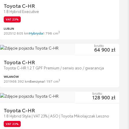
Toyota C-HR
1.8 Hybrid Executive
VAT 23%
LUBLIN
3
2025
12 805 km
Hybryda
1 798 cm
brutto
64 900 zł
Toyota C-HR
Toyota C-HR 1.2 T GPF Premium / serwis aso / gwarancja
WILANÓW
3
2019
68 392 km
Benzyna
1 197 cm
brutto
128 900 zł
Toyota C-HR
1.8 Hybrid Style | VAT 23% | ASO | Toyota Mikołajczak Leszno
VAT 23%