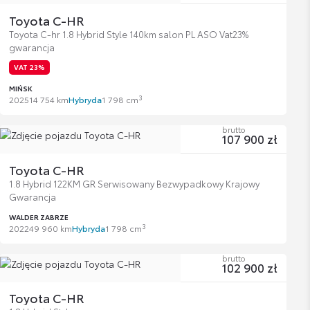
Toyota C-HR
Toyota C-hr 1.8 Hybrid Style 140km salon PL ASO Vat23%
gwarancja
VAT 23%
MIŃSK
3
2025
14 754 km
Hybryda
1 798 cm
brutto
107 900 zł
Toyota C-HR
1.8 Hybrid 122KM GR Serwisowany Bezwypadkowy Krajowy
Gwarancja
WALDER ZABRZE
3
2022
49 960 km
Hybryda
1 798 cm
brutto
102 900 zł
Toyota C-HR