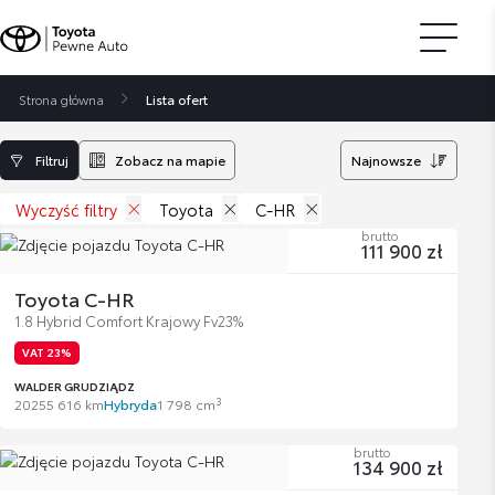
Strona główna
Lista ofert
Filtruj
Zobacz na mapie
Najnowsze
Wyczyść filtry
Toyota
C-HR
brutto
111 900 zł
Toyota C-HR
1.8 Hybrid Comfort Krajowy Fv23%
VAT 23%
WALDER GRUDZIĄDZ
3
2025
5 616 km
Hybryda
1 798 cm
brutto
134 900 zł