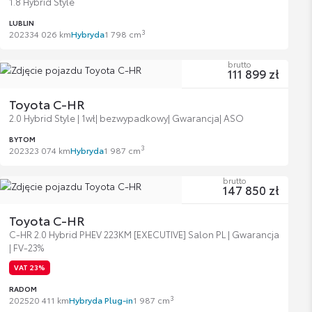
1.8 Hybrid Style
LUBLIN
3
2023
34 026 km
Hybryda
1 798 cm
brutto
111 899 zł
Toyota C-HR
2.0 Hybrid Style | 1wł| bezwypadkowy| Gwarancja| ASO
BYTOM
3
2023
23 074 km
Hybryda
1 987 cm
brutto
147 850 zł
Toyota C-HR
C-HR 2.0 Hybrid PHEV 223KM [EXECUTIVE] Salon PL | Gwarancja
| FV-23%
VAT 23%
RADOM
3
2025
20 411 km
Hybryda Plug-in
1 987 cm