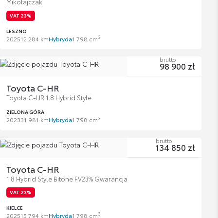
Mikołajczak
VAT 23%
LESZNO
3
2025
12 284 km
Hybryda
1 798 cm
brutto
98 900 zł
Toyota C-HR
Toyota C-HR 1.8 Hybrid Style
ZIELONA GÓRA
3
2023
31 981 km
Hybryda
1 798 cm
brutto
134 850 zł
Toyota C-HR
1.8 Hybrid Style Bitone FV23% Gwarancja
VAT 23%
KIELCE
3
2025
15 794 km
Hybryda
1 798 cm