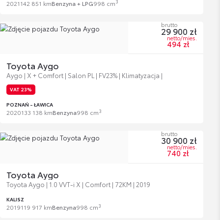
3
2021
142 851 km
Benzyna + LPG
998 cm
brutto
29 900 zł
netto/mies.
494 zł
Toyota Aygo
Aygo | X + Comfort | Salon PL | FV23% | Klimatyzacja |
VAT 23%
POZNAŃ - ŁAWICA
3
2020
133 138 km
Benzyna
998 cm
brutto
30 900 zł
netto/mies.
740 zł
Toyota Aygo
Toyota Aygo | 1.0 VVT-i X | Comfort | 72KM | 2019
KALISZ
3
2019
119 917 km
Benzyna
998 cm