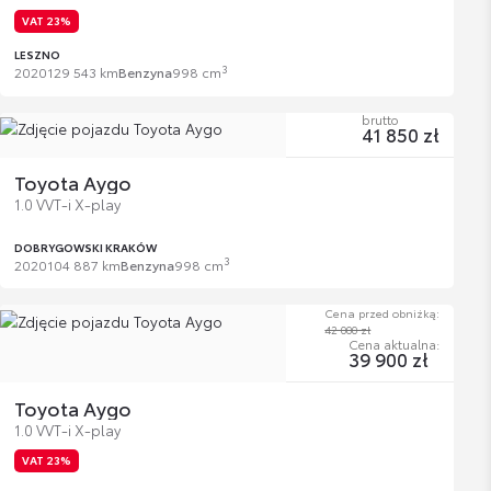
VAT 23%
LESZNO
3
2020
129 543 km
Benzyna
998 cm
brutto
41 850 zł
Toyota Aygo
1.0 VVT-i X-play
DOBRYGOWSKI KRAKÓW
3
2020
104 887 km
Benzyna
998 cm
Cena przed obniżką:
42 000 zł
Cena aktualna:
39 900 zł
Toyota Aygo
1.0 VVT-i X-play
VAT 23%