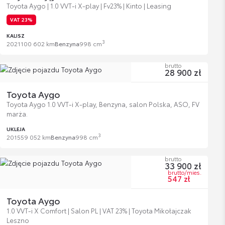
Toyota Aygo | 1.0 VVT-i X-play | Fv23% | Kinto | Leasing
VAT 23%
KALISZ
3
2021
100 602 km
Benzyna
998 cm
brutto
28 900 zł
Toyota Aygo
Toyota Aygo 1.0 VVT-i X-play, Benzyna, salon Polska, ASO, FV
marża.
UKLEJA
3
2015
59 052 km
Benzyna
998 cm
brutto
33 900 zł
brutto/mies.
547 zł
Toyota Aygo
1.0 VVT-i X Comfort | Salon PL | VAT 23% | Toyota Mikołajczak
Leszno