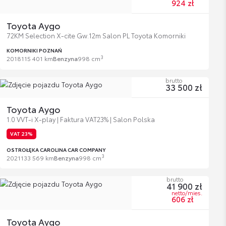
924 zł
Toyota Aygo
72KM Selection X-cite Gw.12m Salon PL Toyota Komorniki
KOMORNIKI POZNAŃ
3
2018
115 401 km
Benzyna
998 cm
brutto
33 500 zł
Toyota Aygo
1.0 VVT-i X-play | Faktura VAT23% | Salon Polska
VAT 23%
OSTROŁĘKA CAROLINA CAR COMPANY
3
2021
133 569 km
Benzyna
998 cm
brutto
41 900 zł
netto/mies.
606 zł
Toyota Aygo