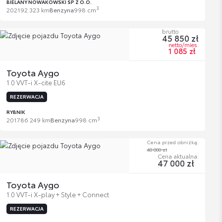
BIELANY NOWAKOWSKI SP Z O.O.
3
2021
92 323 km
Benzyna
998 cm
brutto
45 850 zł
netto/mies.
1 085 zł
Toyota Aygo
1.0 VVT-i X-cite EU6
REZERWACJA
RYBNIK
3
2017
86 249 km
Benzyna
998 cm
Cena przed obniżką:
48 000 zł
Cena aktualna:
47 000 zł
Toyota Aygo
1.0 VVT-i X-play + Style + Connect
REZERWACJA