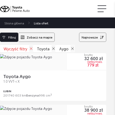
Strona główna
Lista ofert
Filtruj
Zobacz na mapie
Najnowsze
Wyczyść filtry
Toyota
Aygo
brutto
32 600 zł
netto/mies.
779 zł
Toyota Aygo
1.0 VVT-i X
LUBIN
3
2017
40 603 km
Benzyna
998 cm
brutto
38 900 zł
netto/mies.