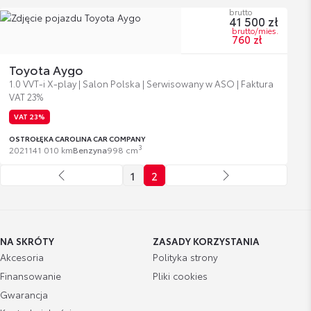
brutto
41 500 zł
brutto/mies.
760 zł
Toyota Aygo
1.0 VVT-i X-play | Salon Polska | Serwisowany w ASO | Faktura
VAT 23%
VAT 23%
OSTROŁĘKA CAROLINA CAR COMPANY
3
2021
141 010 km
Benzyna
998 cm
1
2
NA SKRÓTY
ZASADY KORZYSTANIA
Akcesoria
Polityka strony
Finansowanie
Pliki cookies
Gwarancja