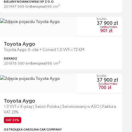
BIELANY NOWAKOWSKI SP Z O.O.
3
2019
47 668 km
Benzyna
998 cm
brutto
37 900 zł
netto/mies.
901 zł
Toyota Aygo
Toyota Aygo X-cite + Conect 1,0 VVT-i 72 KM
SIERADZ
3
2018
78 060 km
Benzyna
998 cm
brutto
37 900 zł
brutto/mies.
700 zł
Toyota Aygo
1.0 VVT-i X-play | Salon Polska | Serwisowany w ASO | Faktura
VAT 23%
VAT 23%
OSTROŁĘKA CAROLINA CAR COMPANY