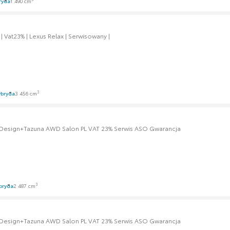
ryda
1 490 cm
 Vat23% | Lexus Relax | Serwisowany |
3
bryda
3 456 cm
+Design+Tazuna AWD Salon PL VAT 23% Serwis ASO Gwarancja
3
bryda
2 487 cm
+Design+Tazuna AWD Salon PL VAT 23% Serwis ASO Gwarancja