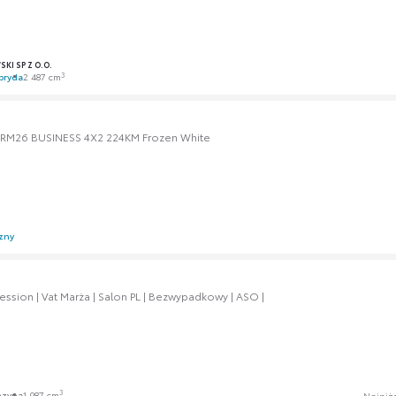
KI SP Z O.O.
3
bryda
2 487 cm
RM26 BUSINESS 4X2 224KM Frozen White
zny
ession | Vat Marża | Salon PL | Bezwypadkowy | ASO |
3
nzyna
1 987 cm
Najniż