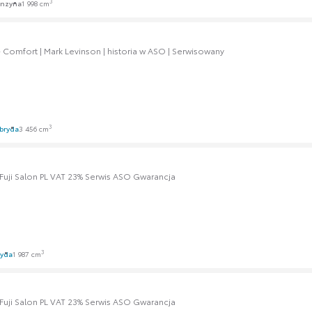
3
nzyna
1 998 cm
 Comfort | Mark Levinson | historia w ASO | Serwisowany
3
bryda
3 456 cm
 Fuji Salon PL VAT 23% Serwis ASO Gwarancja
3
ryda
1 987 cm
 Fuji Salon PL VAT 23% Serwis ASO Gwarancja