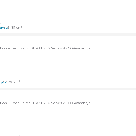
A
3
bryda
2 487 cm
tion + Tech Salon PL VAT 23% Serwis ASO Gwarancja
3
ryda
1 490 cm
tion + Tech Salon PL VAT 23% Serwis ASO Gwarancja
3