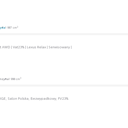
3
ryda
1 987 cm
 AWD | Vat23% | Lexus Relax | Serwisowany |
3
nzyna
1 998 cm
IGE, Salon Polska, Bezwypadkowy, FV23%