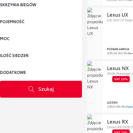
SKRZYNIA BIEGÓW
Lexus UX
UX 200 | F Impr
POJEMNOŚĆ
MOC
POZNAŃ ŁAWICA
2022
40 956 km
Be
ILOŚĆ SIEDZEŃ
Lexus NX
DODATKOWE
350h Prestige 
VAT 23%
Szukaj
LESZNO
2025
9 999 km
Hybr
Lexus RX
Lexus RX350h F 
VAT 23%