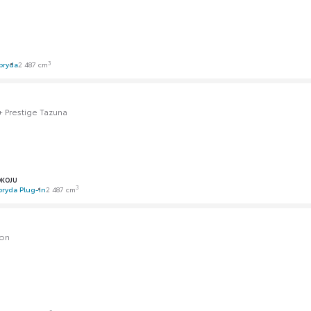
3
bryda
2 487 cm
 Prestige Tazuna
OKOJU
3
bryda Plug-in
2 487 cm
ion