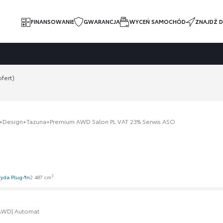
FINANSOWANIE
GWARANCJA
WYCEŃ SAMOCHÓD
ZNAJDŹ D
fert)
e+Design+Tazuna+Premium AWD Salon PL VAT 23% Serwis ASO
3
yda Plug-in
2 487 cm
 AWD| Automat