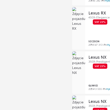
2024
5 282 km
Hyb
Lexus RX
450h Elegance |
VAT 23%
SZCZECIN
2016
147 313 km
Hy
Lexus NX
350h Prestige
VAT 23%
GLIWICE
2024
13 555 km
Hy
Lexus NX
350h Prestige