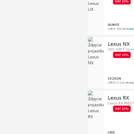
VAT 23%
GLIWICE
2024
1 959 km
Hyb
Lexus NX
300 GPF F Sport
VAT 23%
SZCZECIN
2019
112 530 km
Be
Lexus RX
Lexus RX PREST
VAT 23%
ŁÓDŹ