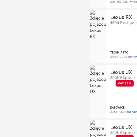
2021
103 285 km
Be
Lexus RX
450h Prestige +
TRÓJMIASTO
2018
119 793 km
Hy
Lexus UX
300h F Sport +
VAT 23%
KATOWICE
2024
1 959 km
Hyb
Lexus UX
300h F Sport +