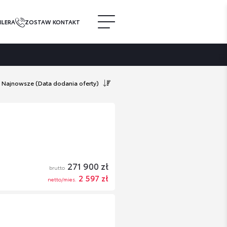
ILERA
ZOSTAW KONTAKT
Najnowsze
(Data dodania oferty)
271 900 zł
brutto
2 597 zł
netto/mies.