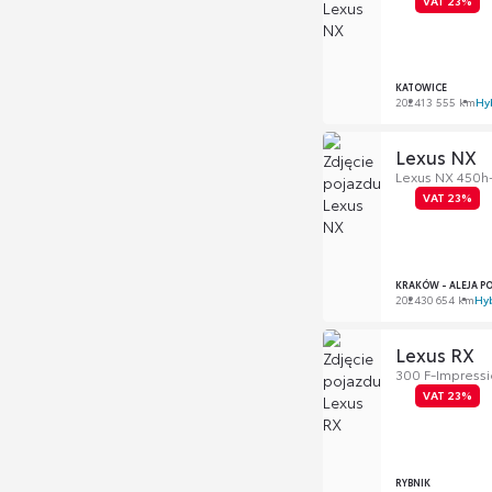
VAT 23%
KATOWICE
2024
13 555 km
Hy
Lexus NX
Lexus NX 450h+
VAT 23%
KRAKÓW - ALEJA P
2024
30 654 km
Hy
Lexus RX
300 F-Impress
VAT 23%
RYBNIK