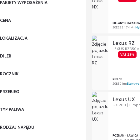
PAKIETY WYPOSAŻENIA
CENA
BIELANY NOWAKOWS
2022
52 174 km
Hy
LOKALIZACJA
Lexus RZ
LEXUS RZ350e 
VAT 23%
DILER
ROCZNIK
KIELCE
2025
0 km
Elektryc
PRZEBIEG
Lexus UX
UX 200 | F Impr
TYP PALIWA
RODZAJ NAPĘDU
POZNAŃ - ŁAWICA
2022
40 956 km
Be