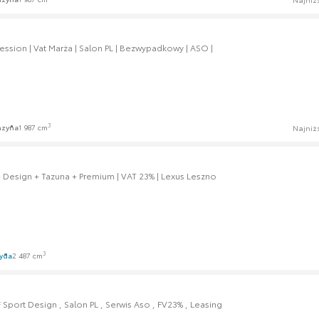
ession | Vat Marża | Salon PL | Bezwypadkowy | ASO |
3
nzyna
1 987 cm
Najniż
+ Design + Tazuna + Premium | VAT 23% | Lexus Leszno
3
yda
2 487 cm
Sport Design , Salon PL , Serwis Aso , FV23% , Leasing