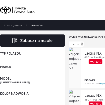
Strona główna
Lista ofert
Wyniki wyszukiwania
(991 o
Zobacz na mapie
Lexus
Lexus NX
TYP POJAZDU
450h+ Prestig
VAT 23%
MARKA
MODEL
KATOWICE
(NAJPIERW WYBIERZ MARKĘ)
2025
9 927 km
Hybr
KOLOR NADWOZIA
Lexus NX
350h Prestige
VAT 23%