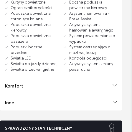
Kurtyny powietrzne
Boczna poduszka
Ogranicznik prędkości
powietrzna kierowcy
Poduszka powietrzna
Asystent hamowania -
chroniąca kolana
Brake Assist
Poduszka powietrzna
Aktywny asystent
kierowcy
hamowania awaryjnego
Poduszka powietrzna
System powiadamiania o
pasażera
wypadku
Poduszki boczne
System ostrzegający o
przednie
możliwej kolizji
Światła LED
Kontrola odległości
Światła do jazdy dziennej
Aktywny asystent zmiany
Światła przeciwmgielne
pasa ruchu
Komfort
Inne
SPRAWDZONY STAN TECHNICZNY