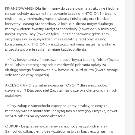
FINANSOWANIE- Dla firm mamy do zaoferowania atrakcyjne i jedyne
na samochody używane finansowanie Leasing KINTO ONE - leasing
niskich rat, z minimalną wpłatą własną i niską ratą oraz bardzo
korzystny Leasing Standardowy. Z kolei dla klienta indywidualnego
mamy w ofercie świetny Kredyt Standardowy (nawet do 96 miesięcy),
Kredyt Toyota Easy (również tylko u nas finansowanie gdzie sam
decydujesz w jakiej wysokości masz ostatnią ratę) oraz leasing
konsumencki KINTO ONE - możliwości jest wiele, jesteśmy w stanie
przedstawić ofertę szytą na miarę każdego klienta.
-> Przy korzystaniu z finansowania poza Toyota Leasing Polska/Toyota
Bank Polska zastrzegamy sobie możliwość pobrania opłaty za
obsługę obcego finansowania w kwocie 2000 zł brutto (kwota zostaje
doliczona do ceny pojazdu).
AKCESORIA - Oryginalne akcesoria TOYOTY dla samochodów
używanych ? Dlaczego nie! Zapytaj nas o szeroką ofertę oryginalnych
dodatków.
-> Przy zakupie samochodu zaproponujemy atrakcyjne ceny za
materiały wraz z montażem! Zapytaj nas o szczegóły i uzyskaj nawet
do 50% rabatu na wybrane akcesoria.
ODKUP - bezpłatnie wyceniamy samochody wszystkich marek.
Samochód odkupujemy bez względu na to czy kupujesz u nas inny