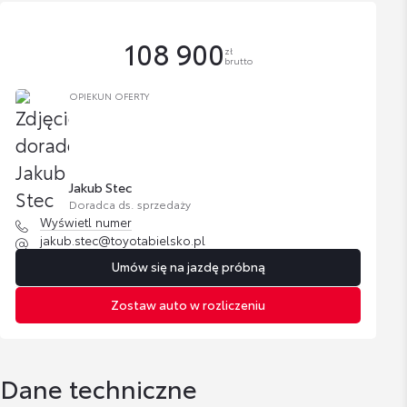
108 900
zł
brutto
OPIEKUN OFERTY
Jakub Stec
Doradca ds. sprzedaży
Wyświetl numer
jakub.stec@toyotabielsko.pl
Umów się na jazdę próbną
Zostaw auto w rozliczeniu
Dane techniczne