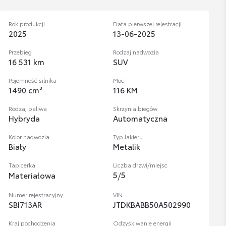
Rok produkcji
Data pierwszej rejestracji
2025
13-06-2025
Przebieg
Rodzaj nadwozia
16 531 km
SUV
Pojemność silnika
Moc
1490 cm³
116 KM
Rodzaj paliwa
Skrzynia biegów
Hybryda
Automatyczna
Kolor nadwozia
Typ lakieru
Biały
Metalik
Tapicerka
Liczba drzwi/miejsc
5
/
5
Materiałowa
Numer rejestracyjny
VIN
SBI713AR
JTDKBABB50A502990
Kraj pochodzenia
Odzyskiwanie energii