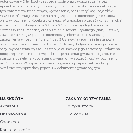
Autoryzowany Diler Toyoty zastrzega sobie prawo wprowadzenia bez
uprzedzenia zmian danych zawartych na niniejszej stronie internetowej, w
tym parametrów technicznych, wyposażenia, cen i specyfikacji pojazdów.
Wszelkie informacje zawarte na niniejszej stronie internetowej nie stanowią
Wyświetl numer
Dywaniki welurowe 830gr
oferty w rozumieniu Kodeksu cywilnego. W wypadku sprzedaży konsumenckiej
anna.pietrzak@toyotawola.pl
w rozumieniu ustawy z dnia 27 lipca 2002 r. o szczególnych warunkach
Cena brutto
Zobacz szczegóły
sprzedaży konsumenckiej oraz o zmianie Kodeksu cywilnego (dalej: Ustawa),
491,62 zł
zawarte na niniejszej stronie internetowej informacje nie stanowią
zapewnienia w rozumieniu art. 4 ust. 3 Ustawy, jak również nie stanowią
opisu towaru w rozumieniu art. 4 ust. 2 Ustawy. Indywidualne uzgodnienie
ceny i wyposażenia pojazdu następuje w umowie jego sprzedaży. Podane na
Nakrętki antykradzieżowe - chromowane
niniejszej stronie internetowej informacje na temat gwarancji pojazdu nie
Cena brutto
Sławomir Skwarek
stanowią udzielenia kupującemu gwarancji, w szczególności w rozumieniu
Zobacz szczegóły
332,81 zł
art. 13 Ustawy. W wypadku udzielenia gwarancji, jej warunki zostaną
IT
określone przy sprzedaży pojazdu w dokumencie gwarancyjnym.
Nakrętki antykradzieżowe - krótkie czarne
Wyświetl numer
Cena brutto
slawomir.skwarek@toyotabielsko.pl
Zobacz szczegóły
393,24 zł
NA SKRÓTY
ZASADY KORZYSTANIA
Akcesoria
Polityka strony
Listwy boczne
Finansowanie
Pliki cookies
Gwarancja
Cena brutto
Zobacz szczegóły
Dorota Skwarek
620,74 zł
Kontrola jakości
IT