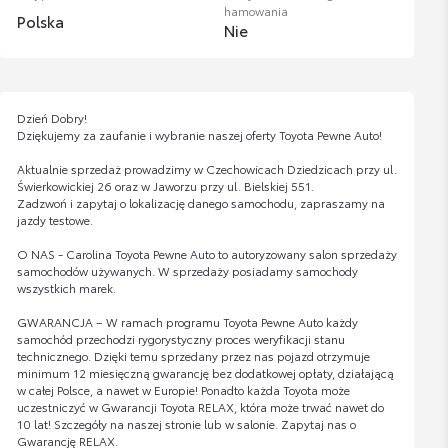
hamowania
Polska
Nie
Dzień Dobry!
Dziękujemy za zaufanie i wybranie naszej oferty Toyota Pewne Auto!
Aktualnie sprzedaż prowadzimy w Czechowicach Dziedzicach przy ul.
Świerkowickiej 26 oraz w Jaworzu przy ul. Bielskiej 551.
Zadzwoń i zapytaj o lokalizację danego samochodu, zapraszamy na
jazdy testowe.
O NAS - Carolina Toyota Pewne Auto to autoryzowany salon sprzedaży
samochodów używanych. W sprzedaży posiadamy samochody
wszystkich marek.
GWARANCJA – W ramach programu Toyota Pewne Auto każdy
samochód przechodzi rygorystyczny proces weryfikacji stanu
technicznego. Dzięki temu sprzedany przez nas pojazd otrzymuje
minimum 12 miesięczną gwarancję bez dodatkowej opłaty, działającą
w całej Polsce, a nawet w Europie! Ponadto każda Toyota może
uczestniczyć w Gwarancji Toyota RELAX, która może trwać nawet do
10 lat! Szczegóły na naszej stronie lub w salonie. Zapytaj nas o
Gwarancję RELAX.