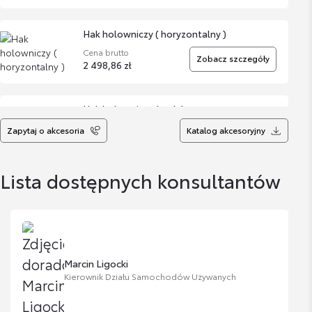
Hak holowniczy ( horyzontalny )
Cena brutto
Zobacz szczegóły
2 498,86 zł
Hak holowniczy (stały)
Cena brutto
Zapytaj o akcesoria
Katalog akcesoryjny
Zobacz szczegóły
1 423,52 zł
Lista dostępnych konsultantów
Hak holowniczy - wypinany poziomo (GR
Sport)
Cena brutto
Zobacz szczegóły
2 383,21 zł
Marcin Ligocki
Bagażnik rowerowy na hak VeloCompact -
Kierownik Działu Samochodów Używanych
2 rowery
Cena brutto
Zobacz szczegóły