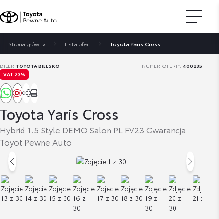
Strona główna
Lista ofert
Toyota Yaris Cross
DILER
TOYOTA BIELSKO
NUMER OFERTY:
400235
VAT 23%
Toyota Yaris Cross
Hybrid 1.5 Style DEMO Salon PL FV23 Gwarancja
Toyot Pewne Auto