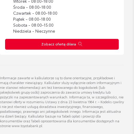
Wtorek - 08:00-18:00
Zobacz szczegóły
434,78 zł
Wyświetl numer
Środa - 08:00-18:00
jagoda.zareba@toyotabielsko.pl
Czwartek - 08:00-18:00
Piątek - 08:00-18:00
Wykładzina ochronna tylnych siedzeń
Sobota - 08:00-15:00
Niedziela - Nieczynne
Cena brutto
Zobacz szczegóły
356,15 zł
Zobacz ofertę dilera
Iwona Zarajczyk-Łaś
Wykładzina bagażnika GR Sport
Specjalista ds. odkupu pojazdów
Cena brutto
Zobacz szczegóły
356,50 zł
Informacje zawarte w kalkulatorze są to dane orientacyjne, przykładowe i
mają charakter niewiążący. Kalkulator służy wyłącznie celom informacyjnym i
Wyświetl numer
Dywaniki welurowe 520gr
nie stanowi rekomendacji ani też kierowanego do kogokolwiek (lub
iwona.zarajczyk-las@toyotabielsko.pl
jakiejkolwiek grupy osób) zaproszenia do zawarcia umowy kredytu lub
Cena brutto
pożyczki na zaprezentowanych warunkach. Informacja ta, w szczególności, nie
Zobacz szczegóły
373,50 zł
stanowi oferty w rozumieniu Ustawy z dnia 23 kwietnia 1964 r. – Kodeks cywilny
i nie jest również usługą doradztwa inwestycyjnego, finansowego,
podatkowego, prawnego ani jakiegokolwiek innego. Informacja jest aktualna
na dzień bieżący. Kalkulator bazuje na Tabeli opłat i prowizji dla
Wykładzina ochronna tylnych siedzeń
konsumentów oraz Tabeli oprocentowania dla konsumentów dostępnych na
stronie www.toyotabank.pl
Anna Pietrzak
Cena brutto
Zobacz szczegóły
356,15 zł