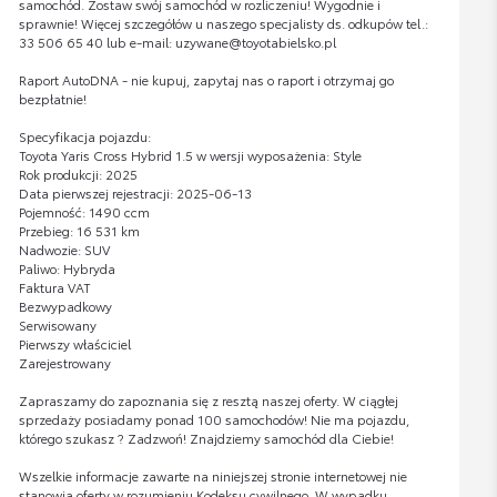
samochód. Zostaw swój samochód w rozliczeniu! Wygodnie i
sprawnie! Więcej szczegółów u naszego specjalisty ds. odkupów tel.:
33 506 65 40 lub e-mail: uzywane@toyotabielsko.pl
Raport AutoDNA - nie kupuj, zapytaj nas o raport i otrzymaj go
bezpłatnie!
Specyfikacja pojazdu:
Toyota Yaris Cross Hybrid 1.5 w wersji wyposażenia: Style
Rok produkcji: 2025
Data pierwszej rejestracji: 2025-06-13
Pojemność: 1490 ccm
Przebieg: 16 531 km
Nadwozie: SUV
Paliwo: Hybryda
Faktura VAT
Bezwypadkowy
Serwisowany
Pierwszy właściciel
Zarejestrowany
Zapraszamy do zapoznania się z resztą naszej oferty. W ciągłej
sprzedaży posiadamy ponad 100 samochodów! Nie ma pojazdu,
którego szukasz ? Zadzwoń! Znajdziemy samochód dla Ciebie!
Wszelkie informacje zawarte na niniejszej stronie internetowej nie
stanowią oferty w rozumieniu Kodeksu cywilnego. W wypadku