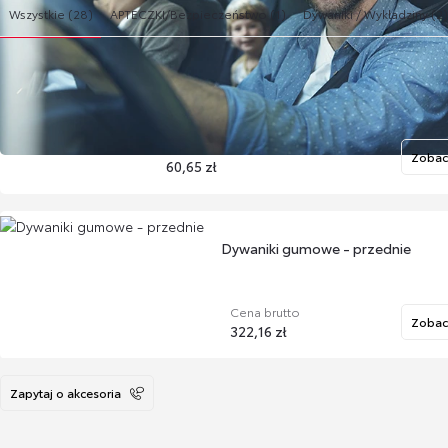
Wszystkie (28)
APTECZKI/Bezpieczeństwo (1)
Dywaniki / Wykładziny (2
Apteczka DIN13164
Cena brutto
Zobac
60,65 zł
Dywaniki gumowe - przednie
Cena brutto
Zobac
322,16 zł
Zapytaj o akcesoria
Skrzynka bagażowa