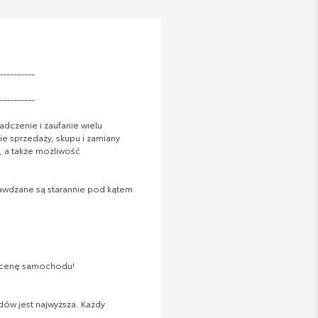
----------
----------
adczenie i zaufanie wielu
e sprzedaży, skupu i zamiany
 a także możliwość
rawdzane są starannie pod kątem
wycenę samochodu!
ów jest najwyższa. Każdy