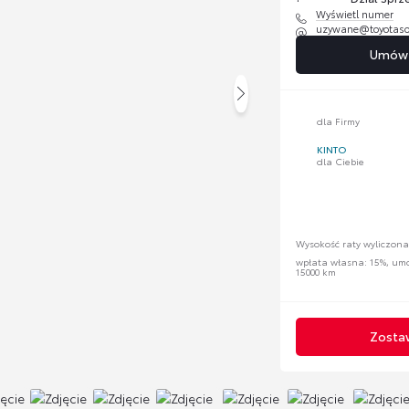
Wyświetl numer
uzywane@toyotaso
Umów s
dla Firmy
KINTO
dla Ciebie
Wysokość raty wyliczona
wpłata własna: 15%, umow
15000 km
Zostaw