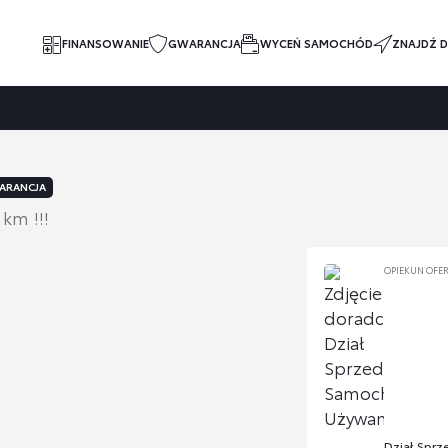
FINANSOWANIE
GWARANCJA
WYCEŃ SAMOCHÓD
ZNAJDŹ D
ARANCJA
km !!!
OPIEKUN OFE
Dział Spr