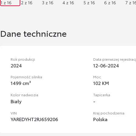
Dane techniczne
Rok produkcji
Data pierwszej rejestracj
2024
12-06-2024
Pojemność silnika
Moc
1499 cm³
102 KM
Kolor nadwozia
Tapicerka
Biały
-
VIN
Kraj pochodzenia
YAREDYHT2RJ659206
Polska