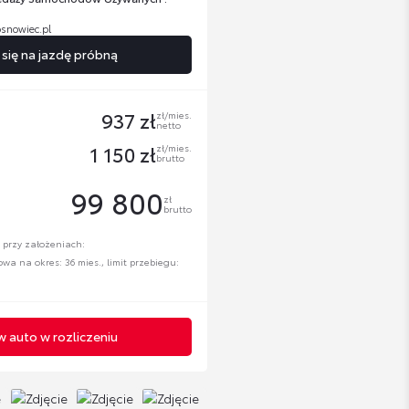
snowiec.pl
ię na jazdę próbną
937 zł
zł/mies.
netto
1 150 zł
zł/mies.
brutto
99 800
zł
brutto
 przy założeniach:
a na okres: 36 mies., limit przebiegu:
 auto w rozliczeniu