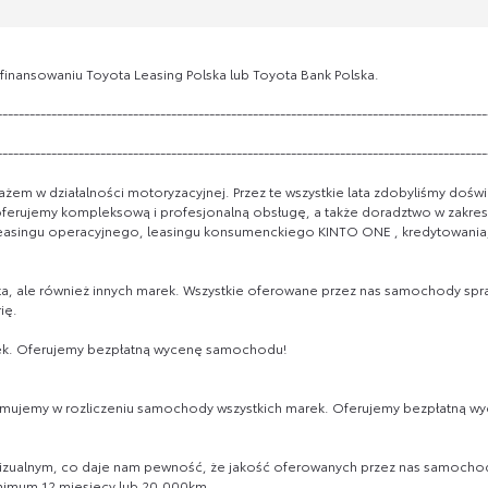
ansowaniu Toyota Leasing Polska lub Toyota Bank Polska.
------------------------------------------------------------------------------------------
------------------------------------------------------------------------------------------
ażem w działalności motoryzacyjnej. Przez te wszystkie lata zdobyliśmy doświ
erujemy kompleksową i profesjonalną obsługę, a także doradztwo w zakresi
easingu operacyjnego, leasingu konsumenckiego KINTO ONE , kredytowania,
ta, ale również innych marek. Wszystkie oferowane przez nas samochody sp
ię.
rek. Oferujemy bezpłatną wycenę samochodu!
jmujemy w rozliczeniu samochody wszystkich marek. Oferujemy bezpłatną 
izualnym, co daje nam pewność, że jakość oferowanych przez nas samochod
nimum 12 miesięcy lub 20.000km.