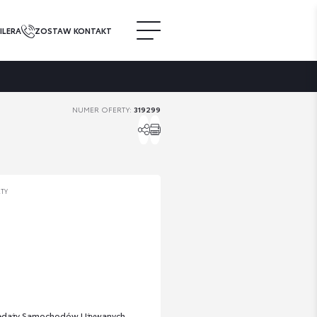
ILERA
ZOSTAW KONTAKT
NUMER OFERTY:
319299
RTY
zedaży Samochodów Używanych .