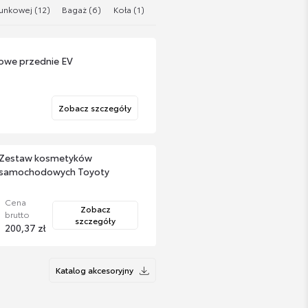
unkowej (12)
Bagaż (6)
Koła (1)
Akcesoria do Ładowania (1)
owe przednie EV
Zobacz szczegóły
Zestaw kosmetyków
samochodowych Toyoty
Cena
Zobacz
brutto
szczegóły
200,37 zł
Katalog akcesoryjny
entowy Professional