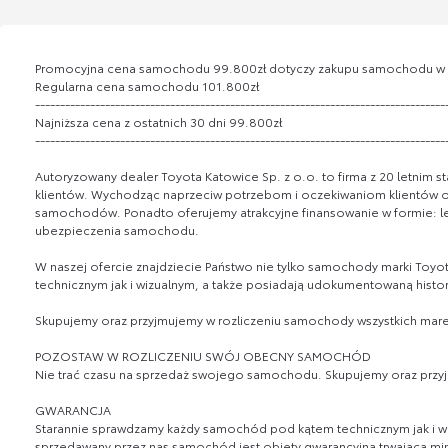
Promocyjna cena samochodu 99.800zł dotyczy zakupu samochodu w fin
Regularna cena samochodu 101.800zł
----------------------------------------------------------------------------------
Najniższa cena z ostatnich 30 dni 99.800zł
----------------------------------------------------------------------------------
Autoryzowany dealer Toyota Katowice Sp. z o.o. to firma z 20 letnim st
klientów. Wychodząc naprzeciw potrzebom i oczekiwaniom klientów of
samochodów. Ponadto oferujemy atrakcyjne finansowanie w formie: l
ubezpieczenia samochodu.
W naszej ofercie znajdziecie Państwo nie tylko samochody marki Toyo
technicznym jak i wizualnym, a także posiadają udokumentowaną histor
Skupujemy oraz przyjmujemy w rozliczeniu samochody wszystkich ma
POZOSTAW W ROZLICZENIU SWÓJ OBECNY SAMOCHÓD
Nie trać czasu na sprzedaż swojego samochodu. Skupujemy oraz przy
GWARANCJA
Starannie sprawdzamy każdy samochód pod kątem technicznym jak i w
sprzedawany przez nas samochód jest objęty gwarancyjną trwającą mi