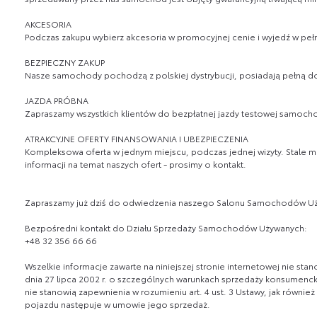
AKCESORIA
Podczas zakupu wybierz akcesoria w promocyjnej cenie i wyjedź w 
BEZPIECZNY ZAKUP
Nasze samochody pochodzą z polskiej dystrybucji, posiadają pełną 
JAZDA PRÓBNA
Zapraszamy wszystkich klientów do bezpłatnej jazdy testowej samocho
ATRAKCYJNE OFERTY FINANSOWANIA I UBEZPIECZENIA
Kompleksowa oferta w jednym miejscu, podczas jednej wizyty. Stale 
informacji na temat naszych ofert - prosimy o kontakt.
Zapraszamy już dziś do odwiedzenia naszego Salonu Samochodów U
Bezpośredni kontakt do Działu Sprzedaży Samochodów Używanych:
+48 32 356 66 66
Wszelkie informacje zawarte na niniejszej stronie internetowej nie s
dnia 27 lipca 2002 r. o szczególnych warunkach sprzedaży konsumenckie
nie stanowią zapewnienia w rozumieniu art. 4 ust. 3 Ustawy, jak równie
pojazdu następuje w umowie jego sprzedaż.