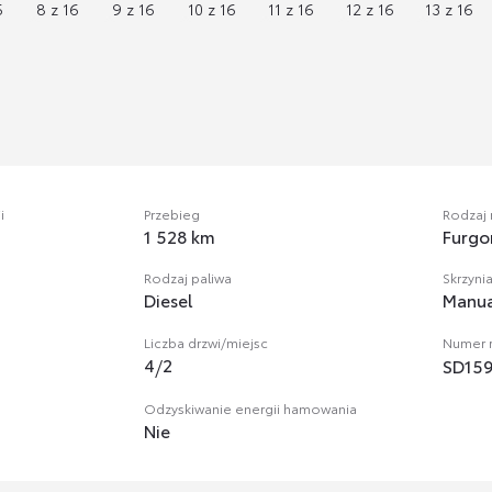
i
Przebieg
Rodzaj
1 528 km
Furgo
Rodzaj paliwa
Skrzyni
Diesel
Manua
Liczba drzwi/miejsc
Numer r
4
/
2
SD15
Odzyskiwanie energii hamowania
Nie