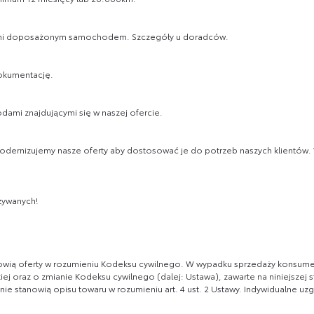
pełni doposażonym samochodem. Szczegóły u doradców.
dokumentację.
dami znajdującymi się w naszej ofercie.
modernizujemy nasze oferty aby dostosować je do potrzeb naszych klientów.
żywanych!
tanowią oferty w rozumieniu Kodeksu cywilnego. W wypadku sprzedaży konsume
j oraz o zmianie Kodeksu cywilnego (dalej: Ustawa), zawarte na niniejszej s
ż nie stanowią opisu towaru w rozumieniu art. 4 ust. 2 Ustawy. Indywidualne u