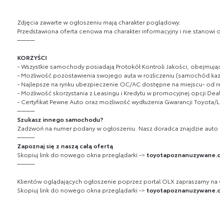
Zdjęcia zawarte w ogłoszeniu mają charakter poglądowy.
Przedstawiona oferta cenowa ma charakter informacyjny i nie stanowi of
────
KORZYŚCI
- Wszystkie samochody posiadają Protokół Kontroli Jakości, obejmuj
- Możliwość pozostawienia swojego auta w rozliczeniu (samochód każ
- Najlepsze na rynku ubezpieczenie OC/AC dostępne na miejscu- od rę
- Możliwość skorzystania z Leasingu i Kredytu w promocyjnej opcji Dea
- Certyfikat Pewne Auto oraz możliwość wydłużenia Gwarancji Toyota/
────
Szukasz innego samochodu?
Zadzwoń na numer podany w ogłoszeniu. Nasz doradca znajdzie auto d
────
Zapoznaj się z naszą całą ofertą
Skopiuj link do nowego okna przeglądarki ->
toyotapoznanuzywane.o
────
Klientów oglądających ogłoszenie poprzez portal OLX zapraszamy na
Skopiuj link do nowego okna przeglądarki ->
toyotapoznanuzywane.o