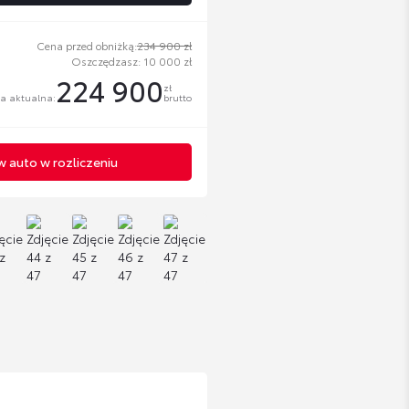
Cena przed obniżką:
234 900 zł
Oszczędzasz: 10 000 zł
224 900
zł
a aktualna:
brutto
 auto w rozliczeniu