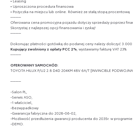
• Leasing
• Uproszczona procedura finansowa
• Pożyczka na miejscu lub online. Również ze stałą stopą procentową
────
Oferowana cena promocyjna pojazdu dotyczy sprzedaży poprzez finans
Skorzystaj z najlepszej opcji finansowania i zyskaj!
────
Dokonując płatności gotówką do podanej ceny należy doliczyć 3.000 z
Kupujący zwolniony z opłaty PCC 2%
, wystawiamy fakturę VAT 23%
────
OFEROWANY SAMOCHÓD:
TOYOTA HILUX P/U2 2.8 D4D 204KM 48V 6A/T [INVINCIBLE PODWOJNA
────
-Salon PL,
-Serwis ASO,
-1 właściciel,
-Bezwypadkowy
-Gwarancja fabryczna do 2028-06-02,
-Możliwość przedłużenia gwarancji producenta do 2035r. w programie 
-DEMO.