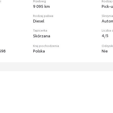
i
Przebieg
Rodzaj
9 095 km
Pick-
Rodzaj paliwa
Skrzyni
Diesel
Auto
Tapicerka
Liczba 
4
/
5
Skórzana
Kraj pochodzenia
Odzysk
698
Polska
Nie