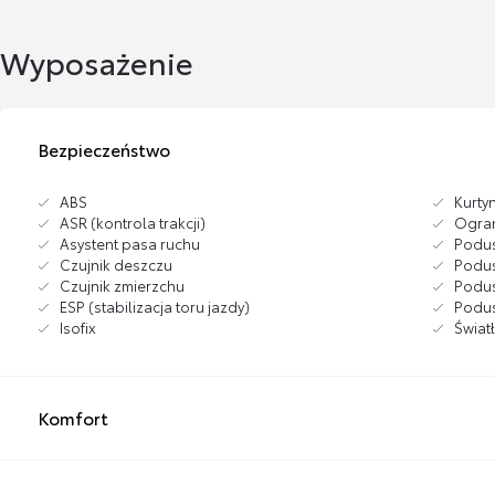
Wyposażenie
Bezpieczeństwo
ABS
Kurty
ASR (kontrola trakcji)
Ogran
Asystent pasa ruchu
Podus
Czujnik deszczu
Podus
Czujnik zmierzchu
Podus
ESP (stabilizacja toru jazdy)
Podus
Isofix
Świat
Komfort