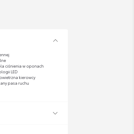
ennej
elne
ola ciśnienia w oponach
ologii LED
wietrzna kierowcy
iany pasa ruchu