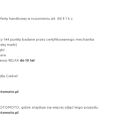
erty handlowej w rozumieniu art. 66 § 1 k.c.
ący 144 punkty badane przez certyfikowanego mechanika
dej marki)
ki!
lera
Lexus RELAX
do 10 lat
la Ciebie!
tomoto.pl
 OTOMOTO, gdzie znajduje się więcej zdjęć tego pojazdu.
tomoto.pl