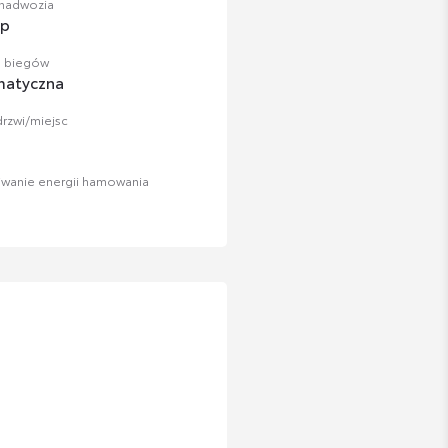
 nadwozia
up
a biegów
matyczna
drzwi/miejsc
iwanie energii hamowania