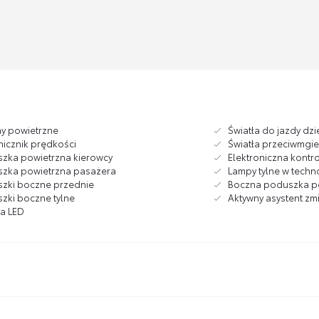
ny powietrzne
Światła do jazdy dzi
icznik prędkości
Światła przeciwmgi
zka powietrzna kierowcy
Elektroniczna kontr
zka powietrzna pasażera
Lampy tylne w techn
zki boczne przednie
Boczna poduszka po
zki boczne tylne
Aktywny asystent zm
ła LED