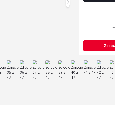
Cen
Zostaw