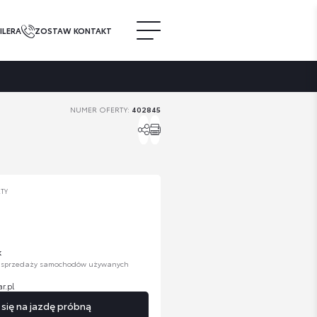
ILERA
ZOSTAW KONTAKT
NUMER OFERTY:
402845
RTY
k
. sprzedaży samochodów używanych
r.pl
ię na jazdę próbną