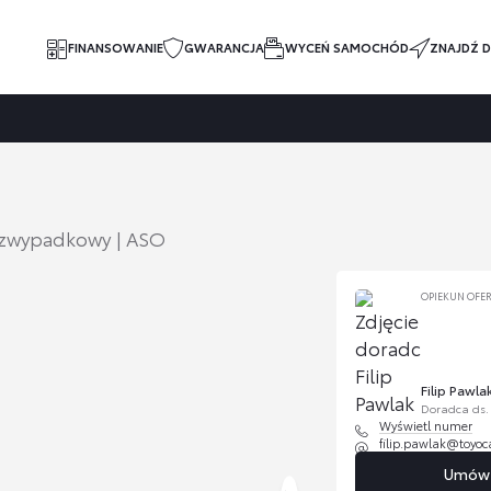
FINANSOWANIE
GWARANCJA
WYCEŃ SAMOCHÓD
ZNAJDŹ D
Bezwypadkowy | ASO
OPIEKUN OFE
Filip Pawla
Doradca ds
Wyświetl numer
filip.pawlak@toyoca
Umów s