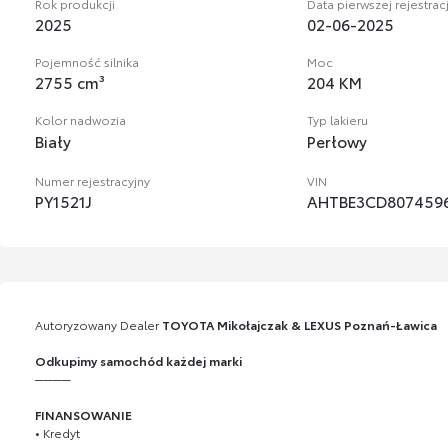
Rok produkcji
Data pierwszej rejestracj
2025
02-06-2025
Pojemność silnika
Moc
2755 cm³
204 KM
Kolor nadwozia
Typ lakieru
Biały
Perłowy
Numer rejestracyjny
VIN
PY1521J
AHTBE3CD807459
Autoryzowany Dealer
TOYOTA Mikołajczak & LEXUS Poznań-Ławica
Odkupimy samochód każdej marki
────
FINANSOWANIE
• Kredyt