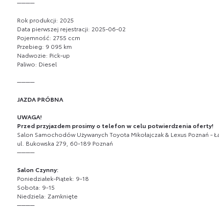
────
Rok produkcji: 2025
Data pierwszej rejestracji: 2025-06-02
Pojemność: 2755 ccm
Przebieg: 9 095 km
Nadwozie: Pick-up
Paliwo: Diesel
────
JAZDA PRÓBNA
UWAGA!
Przed przyjazdem prosimy o telefon w celu potwierdzenia oferty!
Salon Samochodów Używanych Toyota Mikołajczak & Lexus Poznań - Ł
ul. Bukowska 279, 60-189 Poznań
────
Salon Czynny:
Poniedziałek-Piątek: 9-18
Sobota: 9-15
Niedziela: Zamknięte
────