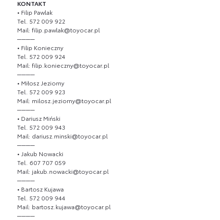
KONTAKT
• Filip Pawlak
Tel. 572 009 922
Mail: filip.pawlak@toyocar.pl
────
• Filip Konieczny
Tel. 572 009 924
Mail: filip.konieczny@toyocar.pl
────
• Miłosz Jeziorny
Tel. 572 009 923
Mail: milosz.jeziorny@toyocar.pl
────
• Dariusz Miński
Tel. 572 009 943
Mail: dariusz.minski@toyocar.pl
────
• Jakub Nowacki
Tel. 607 707 059
Mail: jakub.nowacki@toyocar.pl
────
• Bartosz Kujawa
Tel. 572 009 944
Mail: bartosz.kujawa@toyocar.pl
────