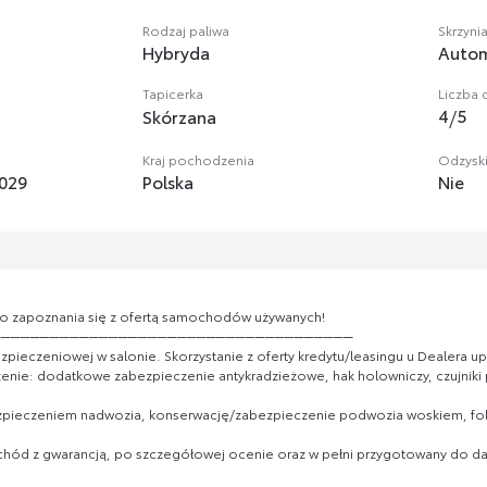
Rodzaj paliwa
Skrzyni
Hybryda
Auto
Tapicerka
Liczba 
4
/
5
Skórzana
Kraj pochodzenia
Odzysk
029
Polska
Nie
do zapoznania się z ofertą samochodów używanych!
─────────────────────────────────────
zpieczeniowej w salonie. Skorzystanie z oferty kredytu/leasingu u Dealera 
ie: dodatkowe zabezpieczenie antykradzieżowe, hak holowniczy, czujniki pa
ezpieczeniem nadwozia, konserwację/zabezpieczenie podwozia woskiem, fol
ód z gwarancją, po szczegółowej ocenie oraz w pełni przygotowany do dals