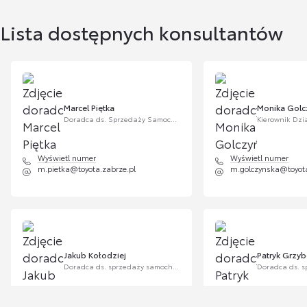
Lista dostępnych konsultantów
Marcel Piętka
Monika Golc
Doradca ds. Sprzedaży Samochodów Używanych
Wyświetl numer
Wyświetl numer
m.pietka@toyota.zabrze.pl
m.golczynska@toyota
Jakub Kołodziej
Patryk Grzy
Doradca ds. sprzedaży samochodów używanych
Wyświetl numer
Wyświetl numer