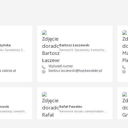
zyńska
Bartosz Łaszewski
Kierownik Działu Sprzedaży Samochodów Używanych
Kierownik Sprzedaży Samochodów Używanych
Wyświetl numer
.zabrze.pl
bartosz.laszewski@toyotawalder.pl
bowski
Rafał Pawelec
Doradca ds. sprzedaży samochodów używanych
Kierownik działu samochodów używanych
Wyświetl numer