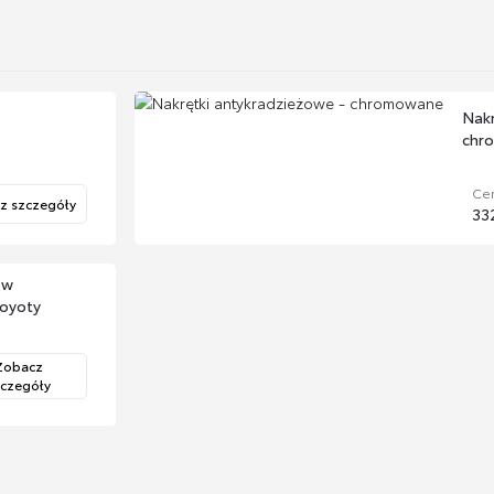
Nakr
chr
Cen
z szczegóły
332
ów
oyoty
Zobacz
zczegóły