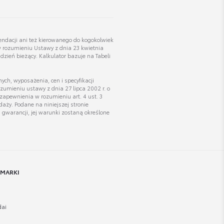
mendacji ani też kierowanego do kogokolwiek
w rozumieniu Ustawy z dnia 23 kwietnia
Michał Ożański
dzień bieżący. Kalkulator bazuje na Tabeli
Doradca ds. sprzedaży samochodów używanych
ch, wyposażenia, cen i specyfikacji
zumieniu ustawy z dnia 27 lipca 2002 r. o
Wyświetl numer
zapewnienia w rozumieniu art. 4 ust. 3
m.ozanski@toyota.zabrze.pl
aży. Podane na niniejszej stronie
gwarancji, jej warunki zostaną określone
Natalia Balcerzak
Asystent Działu Samochodów Używanych
 MARKI
Wyświetl numer
natalia.balcerzak@lexus-trojmiasto.pl
ai