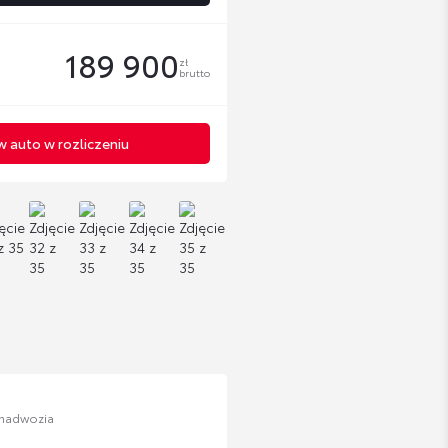
189 900
zł
brutto
 auto w rozliczeniu
 nadwozia
n