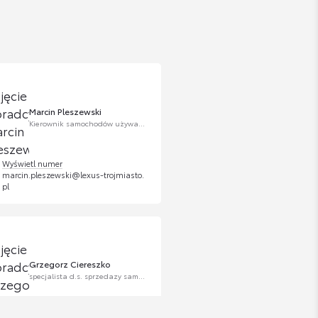
Marcin Pleszewski
Kierownik samochodów używanych Lexus Trójmiasto
Wyświetl numer
marcin.pleszewski@lexus-trojmiasto.
pl
Grzegorz Ciereszko
specjalista d.s. sprzedazy samochodów używanych
Wyświetl numer