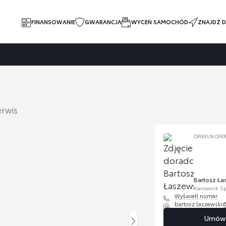
FINANSOWANIE
GWARANCJA
WYCEŃ SAMOCHÓD
ZNAJDŹ D
rwis
OPIEKUN OFE
Bartosz Ła
Kierownik 
Wyświetl numer
bartosz.laszewski
Umów s