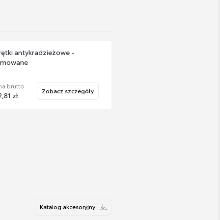
ętki antykradzieżowe -
omowane
a brutto
Zobacz szczegóły
,81 zł
Katalog akcesoryjny