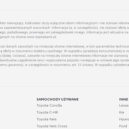
akter niewiążący. Kalkulator służy wyłącznie celom informacyjnym i nie stanowi reko
na zaprezentowanych warunkach. Informacja ta, w szczególności, nie stanowi oferty 
odecki
Mariusz Golda
owego, podatkowego, prawnego ani jakiegokolwiek innego. Informacja jest aktualna na 
Dyrektor Zarządzający Używane Toyota Walder
Doradca ds. Zakupu samochodów używanych
ępnych na stronie www.toyotabank.pl
n danych zawartych na niniejszej stronie internetowej, w tym parametrów techniczny
owią oferty w rozumieniu Kodeksu cywilnego. W wypadku sprzedaży konsumenckiej w ro
Wyświetl numer
alej: Ustawa), zawarte na niniejszej stronie internetowej informacje nie stanowią 
oyotawalder.pl
m.golda@toyota.zabrze.pl
Indywidualne uzgodnienie ceny i wyposażenia pojazdu następuje w umowie jego sprzed
cemu gwarancji, w szczególności w rozumieniu art. 13 Ustawy. W wypadku udzielenia 
ska
Marcin Kaszubowski
Doradca ds. sprzedaży samochodów używanych
Dyrektor Zarządzający
SAMOCHODY UŻYWANE
INNE
Toyota Corolla
Lexus
Wyświetl numer
Toyota C-HR
Kia
otawalder.pl
marcin.kaszubowski@toyotawalder.pl
Toyota Yaris
Hyund
Toyota Yaris Cross
Ford