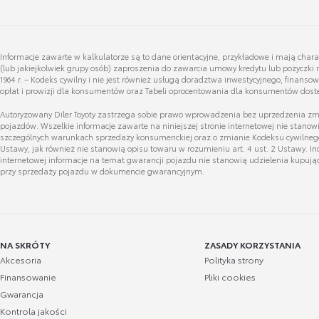
Informacje zawarte w kalkulatorze są to dane orientacyjne, przykładowe i mają char
(lub jakiejkolwiek grupy osób) zaproszenia do zawarcia umowy kredytu lub pożyczki 
Grzegorz Gr
1964 r. – Kodeks cywilny i nie jest również usługą doradztwa inwestycyjnego, finans
Marcin Gulcz
opłat i prowizji dla konsumentów oraz Tabeli oprocentowania dla konsumentów dost
Autoryzowany Diler Toyoty zastrzega sobie prawo wprowadzenia bez uprzedzenia zmia
pojazdów. Wszelkie informacje zawarte na niniejszej stronie internetowej nie stan
Wyświetl numer
Wyświetl numer
szczególnych warunkach sprzedaży konsumenckiej oraz o zmianie Kodeksu cywilnego (d
marcin.gulcz@lexus-bydgoszcz.pl
grzegorz.grodecki@t
Ustawy, jak również nie stanowią opisu towaru w rozumieniu art. 4 ust. 2 Ustawy. 
internetowej informacje na temat gwarancji pojazdu nie stanowią udzielenia kupują
przy sprzedaży pojazdu w dokumencie gwarancyjnym.
Przemysław Szymański
Agata Pytlin
Asystent handlowy
NA SKRÓTY
ZASADY KORZYSTANIA
Akcesoria
Polityka strony
Wyświetl numer
Wyświetl numer
Finansowanie
Pliki cookies
przemyslaw.szymanski@toyotawalder.
agata.pytlinska@toy
Gwarancja
pl
Kontrola jakości