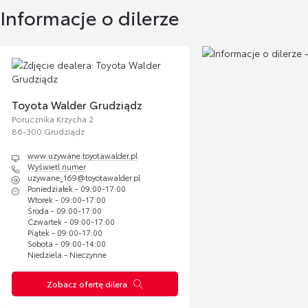
Informacje o dilerze
jakub.kolodziej@toyotawalder.pl
patryk.grzybowski@t
Kamil Jachimowicz
Łukasz Głow
Specjalista ds. odkupów samochodów używanych
Toyota Walder Grudziądz
Porucznika Krzycha 2
86-300 Grudziądz
Wyświetl numer
Wyświetl numer
kamil.jachimowicz@lexus-trojmiasto.
lukasz.glowacki@toy
www.uzywane.toyotawalder.pl
pl
Wyświetl numer
uzywane_169@toyotawalder.pl
Poniedziałek - 09:00-17:00
Wtorek - 09:00-17:00
Środa - 09:00-17:00
Czwartek - 09:00-17:00
Piątek - 09:00-17:00
Tomasz Ozga
Mateusz Bilic
Sobota - 09:00-14:00
Niedziela - Nieczynne
Zobacz ofertę dilera
Wyświetl numer
Wyświetl numer
tomasz.ozga@toyotawalder.pl
mateusz.bilicki@toyo