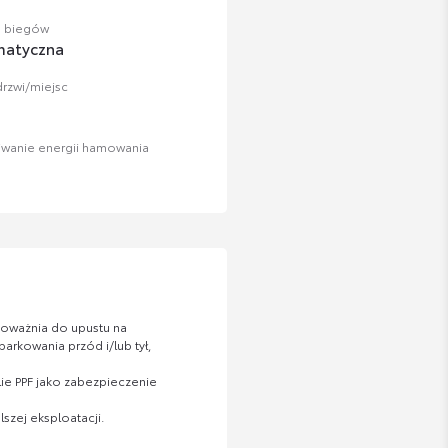
a biegów
matyczna
drzwi/miejsc
iwanie energii hamowania
upoważnia do upustu na
rkowania przód i/lub tył,
ie PPF jako zabezpieczenie
zej eksploatacji.