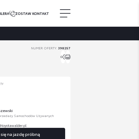
ILERA
ZOSTAW KONTAKT
NUMER OFERTY:
398257
RTY
szewski
Sprzedaży Samochodów Używanych
@toyotawalder.pl
ię na jazdę próbną