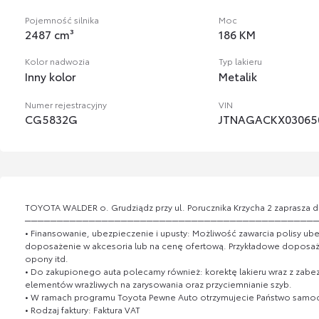
Pojemność silnika
Moc
2487 cm³
186 KM
Kolor nadwozia
Typ lakieru
Inny kolor
Metalik
Numer rejestracyjny
VIN
CG5832G
JTNAGACKX03065
TOYOTA WALDER o. Grudziądz przy ul. Porucznika Krzycha 2 zaprasza 
─────────────────────────────────────────────
• Finansowanie, ubezpieczenie i upusty: Możliwość zawarcia polisy ube
doposażenie w akcesoria lub na cenę ofertową. Przykładowe doposażen
opony itd.
• Do zakupionego auta polecamy również: korektę lakieru wraz z zab
elementów wrażliwych na zarysowania oraz przyciemnianie szyb.
• W ramach programu Toyota Pewne Auto otrzymujecie Państwo samoch
• Rodzaj faktury: Faktura VAT