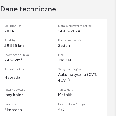
Dane techniczne
Rok produkcji
Data pierwszej rejestracji
2024
14-05-2024
Przebieg
Rodzaj nadwozia
59 885 km
Sedan
Pojemność silnika
Moc
2487 cm³
218 KM
Rodzaj paliwa
Skrzynia biegów
Automatyczna (CVT,
Hybryda
eCVT)
Kolor nadwozia
Typ lakieru
Inny kolor
Metalik
Tapicerka
Liczba drzwi/miejsc
4
/
5
Skórzana