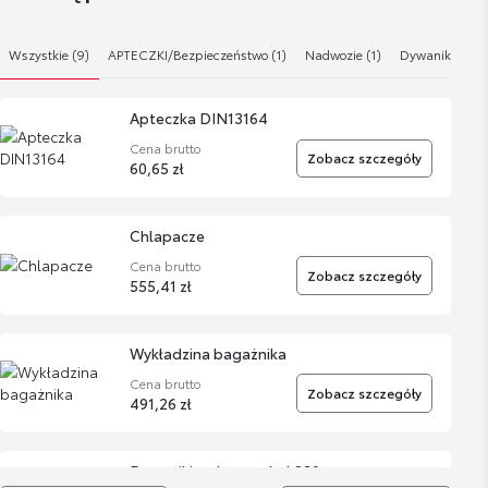
Wszystkie (9)
APTECZKI/Bezpieczeństwo (1)
Nadwozie (1)
Dywaniki / Wyk
Apteczka DIN13164
Cena brutto
Zobacz szczegóły
60,65 zł
Chlapacze
Cena brutto
Zobacz szczegóły
555,41 zł
Wykładzina bagażnika
Cena brutto
Zobacz szczegóły
491,26 zł
Dywaniki welurowe kpl 830gr