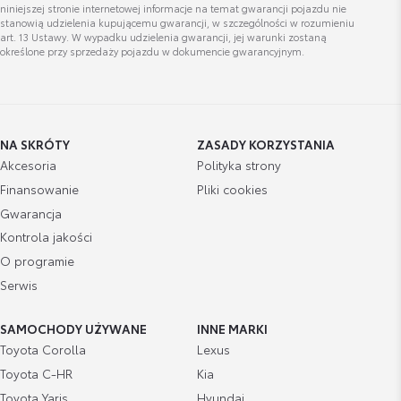
niniejszej stronie internetowej informacje na temat gwarancji pojazdu nie
Doradca ds. Sprzedaży Samochodów Używanych
stanowią udzielenia kupującemu gwarancji, w szczególności w rozumieniu
art. 13 Ustawy. W wypadku udzielenia gwarancji, jej warunki zostaną
określone przy sprzedaży pojazdu w dokumencie gwarancyjnym.
Wyświetl numer
jakub.nowacki@toyocar.pl
NA SKRÓTY
ZASADY KORZYSTANIA
Akcesoria
Polityka strony
Finansowanie
Pliki cookies
Gwarancja
Kontrola jakości
O programie
Serwis
SAMOCHODY UŻYWANE
INNE MARKI
Toyota Corolla
Lexus
Toyota C-HR
Kia
Toyota Yaris
Hyundai