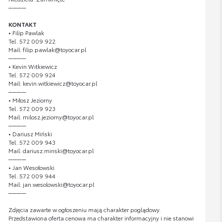
────
KONTAKT
• Filip Pawlak
Tel. 572 009 922
Mail: filip.pawlak@toyocar.pl
────
• Kevin Witkiewicz
Tel. 572 009 924
Mail: kevin.witkiewicz@toyocar.pl
────
• Miłosz Jeziorny
Tel. 572 009 923
Mail: milosz.jeziorny@toyocar.pl
────
• Dariusz Miński
Tel. 572 009 943
Mail: dariusz.minski@toyocar.pl
────
• Jan Wesołowski
Tel. 572 009 944
Mail: jan.wesolowski@toyocar.pl
────
Zdjęcia zawarte w ogłoszeniu mają charakter poglądowy.
Przedstawiona oferta cenowa ma charakter informacyjny i nie stanowi