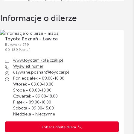
Doradca ds. sprzedaży samochodów używanych
Zobacz szczegóły
393,24 zł
Informacje o dilerze
Wyświetl numer
Zestaw kosmetyków samochodowych
milosz.jeziorny@toyocar.pl
Toyoty
Cena brutto
Toyota Poznań - Ławica
Zobacz szczegóły
200,37 zł
Bukowska 279
60-189 Poznań
www.toyotamikolajczak.pl
Dariusz Miński
Wyświetl numer
Doradca ds. sprzedaży samochodów używanych
uzywane.poznan@toyocar.pl
Poniedziałek - 09:00-18:00
Wtorek - 09:00-18:00
Wyświetl numer
Środa - 09:00-18:00
dariusz.minski@toyocar.pl
Czwartek - 09:00-18:00
Piątek - 09:00-18:00
Sobota - 09:00-15:00
Niedziela - Nieczynne
Zobacz ofertę dilera
Karol Trykacz