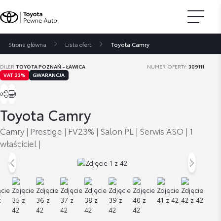
Strona główna
Lista ofert
Toyota Camry
DILER
TOYOTA POZNAŃ - ŁAWICA
NUMER OFERTY:
309111
VAT 23%
GWARANCJA
Toyota Camry
Camry | Prestige | FV23% | Salon PL | Serwis ASO | 1
właściciel |