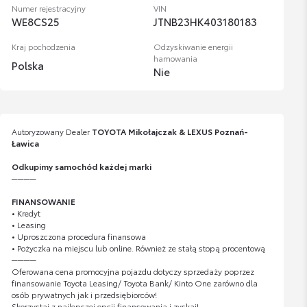
Numer rejestracyjny
VIN
WE8CS25
JTNB23HK403180183
Kraj pochodzenia
Odzyskiwanie energii
hamowania
Polska
Nie
Autoryzowany Dealer
TOYOTA Mikołajczak & LEXUS Poznań-
Ławica
Odkupimy samochód każdej marki
────
FINANSOWANIE
• Kredyt
• Leasing
• Uproszczona procedura finansowa
• Pożyczka na miejscu lub online. Również ze stałą stopą procentową
────
Oferowana cena promocyjna pojazdu dotyczy sprzedaży poprzez
finansowanie Toyota Leasing/ Toyota Bank/ Kinto One zarówno dla
osób prywatnych jak i przedsiębiorców!
Skorzystaj z najlepszej opcji finansowania i zyskaj!