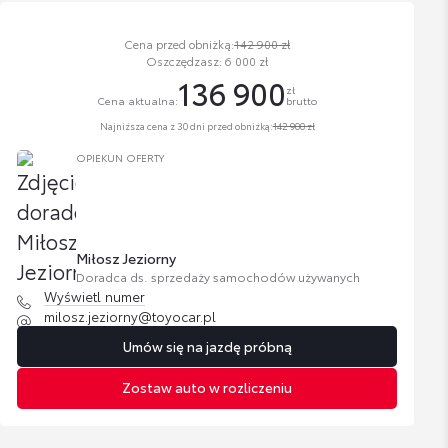
Cena przed obniżką:
142 900 zł
Oszczędzasz: 6 000 zł
136 900
zł
Cena aktualna:
brutto
Najniższa cena z 30 dni przed obniżką:
142 900 zł
OPIEKUN OFERTY
Miłosz Jeziorny
Doradca ds. sprzedaży samochodów używanych
Wyświetl numer
milosz.jeziorny@toyocar.pl
Umów się na jazdę próbną
Zostaw auto w rozliczeniu