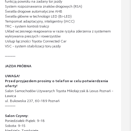
funkcją powrotu na zadany tor jazdy
System rozpoznawania znaków drogowych (RSA)
Światła drogowe automatyczne AHB
Światła główne w technologii LED (Bi-LED)
Tempomat adaptacyjny, inteligentny (IACC)
TRC - system kontroli trakcji
Układ wczesnego reagowania w razie ryzyka zderzenia z systemem
wykrywania pieszych i rowerzystów
Usługi łączności Toyota Connected Car
VSC - system stabilizacji toru jazdy
────
JAZDA PRÓBNA
UWAGA!
Przed przyjazdem prosimy o telefon w celu potwierdzenia
oferty!
Salon Samochodów Używanych Toyota Mikołajczak & Lexus Poznań -
Ławica
ul. Bukowska 237, 60-189 Poznań
────
Salon Czynny:
Poniedziałek-Piątek: 9-18
Sobota: 9-15
Niedziela: Zamknięte