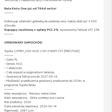
Rata Kinto One już od 784zł netto!
────
Dokonując płatności gotówką do podanej ceny należy doliczyć 3.000
zł brutto
Kupujący zwolniony z opłaty PCC 2%
, wystawiamy fakturę VAT 23%
────
OFEROWANY SAMOCHÓD:
Toyota CAMRY_HSD 4S/D 2.5H 218KM CVT [PRESTIGE]
────
- Salon PL,
- Serwis ASO,
- 1 właściciel,
- Cały pojazd w oryginalnym lakierze,
- Gwarancja fabryczna do 2027-05-14,
- Możliwość przedłużenia gwarancji producenta do 2034r. w
programie Toyota Relax.
────
Kolor zewnętrzny : Precious metal silver
Kolor wewnętrzny : Skóra syntetyczna czarna
Rok produkcji: 2024
Data pierwszej rejestracji: 2024-05-14
Pojemność: 2487 ccm