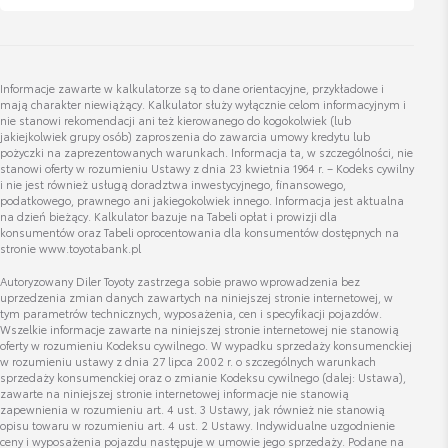
Asystent Działu Samochodów Używanych
Wyświetl numer
Informacje zawarte w kalkulatorze są to dane orientacyjne, przykładowe i
karol.trykacz@toyocar.pl
mają charakter niewiążący. Kalkulator służy wyłącznie celom informacyjnym i
nie stanowi rekomendacji ani też kierowanego do kogokolwiek (lub
jakiejkolwiek grupy osób) zaproszenia do zawarcia umowy kredytu lub
pożyczki na zaprezentowanych warunkach. Informacja ta, w szczególności, nie
stanowi oferty w rozumieniu Ustawy z dnia 23 kwietnia 1964 r. – Kodeks cywilny
i nie jest również usługą doradztwa inwestycyjnego, finansowego,
podatkowego, prawnego ani jakiegokolwiek innego. Informacja jest aktualna
Filip Konieczny
na dzień bieżący. Kalkulator bazuje na Tabeli opłat i prowizji dla
konsumentów oraz Tabeli oprocentowania dla konsumentów dostępnych na
Doradca ds. Sprzedaży Samochodów Używanych
stronie www.toyotabank.pl
Autoryzowany Diler Toyoty zastrzega sobie prawo wprowadzenia bez
uprzedzenia zmian danych zawartych na niniejszej stronie internetowej, w
Wyświetl numer
tym parametrów technicznych, wyposażenia, cen i specyfikacji pojazdów.
filip.konieczny@toyocar.pl
Wszelkie informacje zawarte na niniejszej stronie internetowej nie stanowią
oferty w rozumieniu Kodeksu cywilnego. W wypadku sprzedaży konsumenckiej
w rozumieniu ustawy z dnia 27 lipca 2002 r. o szczególnych warunkach
sprzedaży konsumenckiej oraz o zmianie Kodeksu cywilnego (dalej: Ustawa),
zawarte na niniejszej stronie internetowej informacje nie stanowią
zapewnienia w rozumieniu art. 4 ust. 3 Ustawy, jak również nie stanowią
opisu towaru w rozumieniu art. 4 ust. 2 Ustawy. Indywidualne uzgodnienie
ceny i wyposażenia pojazdu następuje w umowie jego sprzedaży. Podane na
Jakub Nowacki