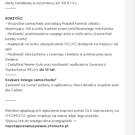
oferty handlowej w rozumieniu art. 66 § 1 k.c.
────
KORZYŚCI
- Wszystkie samochody posiadają Protokół Kontroli Jakości,
obejmujący 144 punkty badane przez certyfikowanego mechanika
- Możliwość pozostawienia swojego auta w rozliczeniu (samochód
każdej marki)
- Najlepsze na rynku ubezpieczenie OC/AC dostępne na miejscu- od
ręki!
- Możliwość skorzystania z Leasingu i Kredytu w promocyjnej opcji
Dealera
- Certyfikat Pewne Auto oraz możliwość wydłużenia Gwarancji
Toyota/Lexus RELAX
do 10 lat
────
Szukasz innego samochodu?
Zadzwoń na numer podany w ogłoszeniu. Nasz doradca znajdzie auto
dla Ciebie!
────
Klientów oglądających ogłoszenie poprzez portal OLX zapraszamy na
OTOMOTO, gdzie znajduje się więcej zdjęć tego pojazdu.
Skopiuj link do nowego okna przeglądarki ->
toyotapoznanuzywane.otomoto.pl