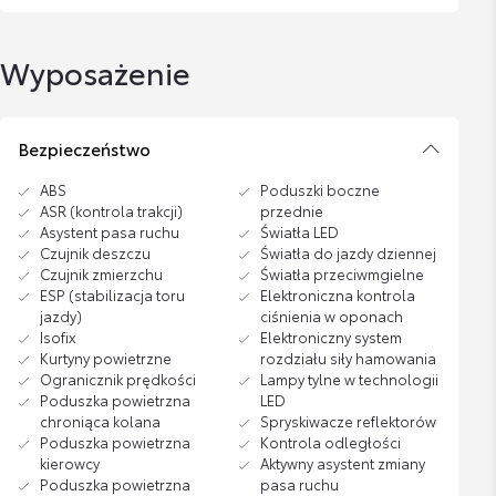
Wyposażenie
Bezpieczeństwo
ABS
Poduszki boczne
ASR (kontrola trakcji)
przednie
Asystent pasa ruchu
Światła LED
Czujnik deszczu
Światła do jazdy dziennej
Czujnik zmierzchu
Światła przeciwmgielne
ESP (stabilizacja toru
Elektroniczna kontrola
jazdy)
ciśnienia w oponach
Isofix
Elektroniczny system
Kurtyny powietrzne
rozdziału siły hamowania
Ogranicznik prędkości
Lampy tylne w technologii
Poduszka powietrzna
LED
chroniąca kolana
Spryskiwacze reflektorów
Poduszka powietrzna
Kontrola odległości
kierowcy
Aktywny asystent zmiany
Poduszka powietrzna
pasa ruchu