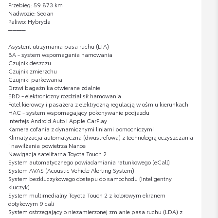
Przebieg: 59 873 km
Nadwozie: Sedan
Paliwo: Hybryda
────
Asystent utrzymania pasa ruchu (LTA)
BA - system wspomagania hamowania
Czujnik deszczu
Czujnik zmierzchu
Czujniki parkowania
Drzwi bagażnika otwierane zdalnie
EBD - elektroniczny rozdział sił hamowania
Fotel kierowcy i pasażera z elektryczną regulacją w ośmiu kierunkach
HAC - system wspomagający pokonywanie podjazdu
Interfejs Android Auto i Apple CarPlay
Kamera cofania z dynamicznymi liniami pomocniczymi
Klimatyzacja automatyczna (dwustrefowa) z technologią oczyszczania
i nawilżania powietrza Nanoe
Nawigacja satelitarna Toyota Touch 2
System automatycznego powiadamiania ratunkowego (eCall)
System AVAS (Acoustic Vehicle Alerting System)
System bezkluczykowego dostepu do samochodu (Inteligentny
kluczyk)
System multimedialny Toyota Touch 2 z kolorowym ekranem
dotykowym 9 cali
System ostrzegający o niezamierzonej zmianie pasa ruchu (LDA) z