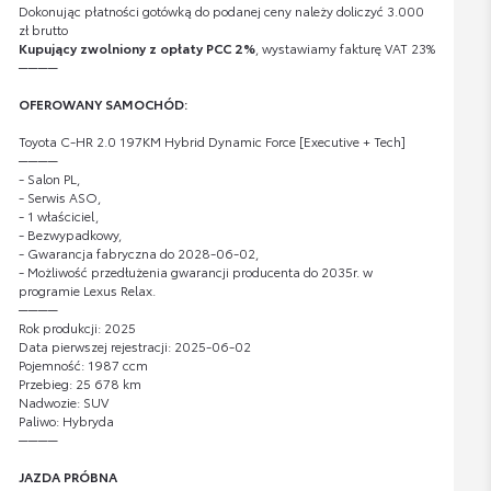
Dokonując płatności gotówką do podanej ceny należy doliczyć 3.000
zł brutto
Kupujący zwolniony z opłaty PCC 2%
, wystawiamy fakturę VAT 23%
────
OFEROWANY SAMOCHÓD:
Toyota C-HR 2.0 197KM Hybrid Dynamic Force [Executive + Tech]
────
- Salon PL,
- Serwis ASO,
- 1 właściciel,
- Bezwypadkowy,
- Gwarancja fabryczna do 2028-06-02,
- Możliwość przedłużenia gwarancji producenta do 2035r. w
programie Lexus Relax.
────
Rok produkcji: 2025
Data pierwszej rejestracji: 2025-06-02
Pojemność: 1987 ccm
Przebieg: 25 678 km
Nadwozie: SUV
Paliwo: Hybryda
────
JAZDA PRÓBNA