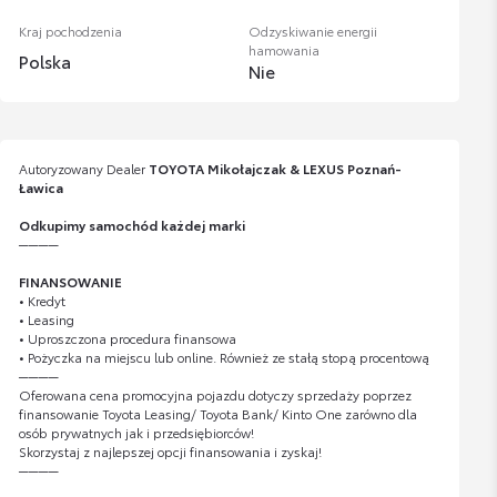
Kraj pochodzenia
Odzyskiwanie energii
hamowania
Polska
Nie
Autoryzowany Dealer
TOYOTA Mikołajczak & LEXUS Poznań-
Ławica
Odkupimy samochód każdej marki
────
FINANSOWANIE
• Kredyt
• Leasing
• Uproszczona procedura finansowa
• Pożyczka na miejscu lub online. Również ze stałą stopą procentową
────
Oferowana cena promocyjna pojazdu dotyczy sprzedaży poprzez
finansowanie Toyota Leasing/ Toyota Bank/ Kinto One zarówno dla
osób prywatnych jak i przedsiębiorców!
Skorzystaj z najlepszej opcji finansowania i zyskaj!
────