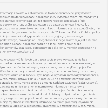
Cena brutto
Zobacz szczegóły
3 287,38 zł
Wyświetl numer
Informacje zawarte w kalkulatorze są to dane orientacyjne, przykładowe i
karol.trykacz@toyocar.pl
mają charakter niewiążący. Kalkulator służy wyłącznie celom informacyjnym i
nie stanowi rekomendacji ani też kierowanego do kogokolwiek (lub
jakiejkolwiek grupy osób) zaproszenia do zawarcia umowy kredytu lub
pożyczki na zaprezentowanych warunkach. Informacja ta, w szczególności, nie
stanowi oferty w rozumieniu Ustawy z dnia 23 kwietnia 1964 r. – Kodeks cywilny
i nie jest również usługą doradztwa inwestycyjnego, finansowego,
podatkowego, prawnego ani jakiegokolwiek innego. Informacja jest aktualna
Filip Konieczny
na dzień bieżący. Kalkulator bazuje na Tabeli opłat i prowizji dla
konsumentów oraz Tabeli oprocentowania dla konsumentów dostępnych na
Doradca ds. Sprzedaży Samochodów Używanych
stronie www.toyotabank.pl
Autoryzowany Diler Toyoty zastrzega sobie prawo wprowadzenia bez
uprzedzenia zmian danych zawartych na niniejszej stronie internetowej, w
Wyświetl numer
tym parametrów technicznych, wyposażenia, cen i specyfikacji pojazdów.
filip.konieczny@toyocar.pl
Wszelkie informacje zawarte na niniejszej stronie internetowej nie stanowią
oferty w rozumieniu Kodeksu cywilnego. W wypadku sprzedaży konsumenckiej
w rozumieniu ustawy z dnia 27 lipca 2002 r. o szczególnych warunkach
sprzedaży konsumenckiej oraz o zmianie Kodeksu cywilnego (dalej: Ustawa),
zawarte na niniejszej stronie internetowej informacje nie stanowią
zapewnienia w rozumieniu art. 4 ust. 3 Ustawy, jak również nie stanowią
opisu towaru w rozumieniu art. 4 ust. 2 Ustawy. Indywidualne uzgodnienie
ceny i wyposażenia pojazdu następuje w umowie jego sprzedaży. Podane na
Jakub Nowacki
niniejszej stronie internetowej informacje na temat gwarancji pojazdu nie
Doradca ds. Sprzedaży Samochodów Używanych
stanowią udzielenia kupującemu gwarancji, w szczególności w rozumieniu