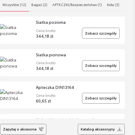
Wszystkie (12)
Bagaż (2)
APTECZKI/Bezpieczeństwo (1)
Koła (3)
Kosmet
Siatka pozioma
Cena brutto
Zobacz szczegóły
344,18 zł
Siatka pionowa
Cena brutto
Zobacz szczegóły
344,18 zł
Apteczka DIN13164
Cena brutto
Zobacz szczegóły
60,65 zł
Nakrętki antykradzieżowe - chromowane
Cena brutto
Zapytaj o akcesoria
Katalog akcesoryjny
Zobacz szczegóły
332,81 zł