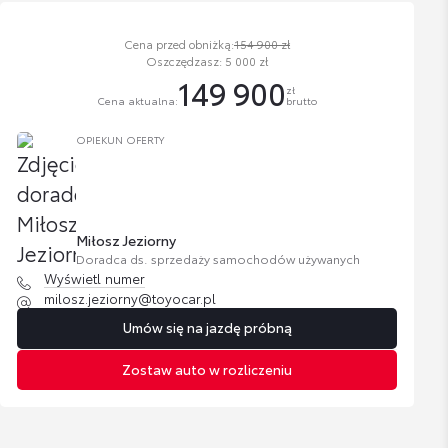
Cena przed obniżką:
154 900 zł
Oszczędzasz: 5 000 zł
149 900
zł
Cena aktualna:
brutto
OPIEKUN OFERTY
Miłosz Jeziorny
Doradca ds. sprzedaży samochodów używanych
Wyświetl numer
milosz.jeziorny@toyocar.pl
Umów się na jazdę próbną
Zostaw auto w rozliczeniu