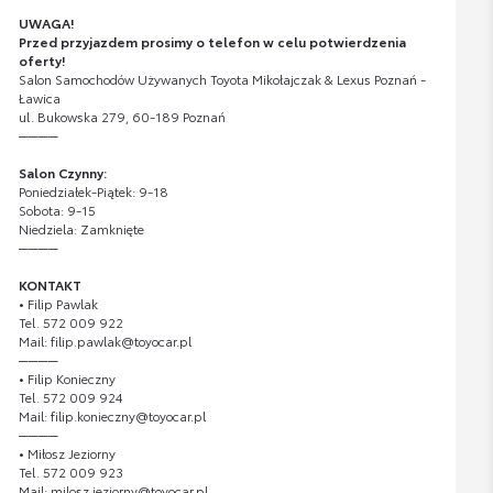
UWAGA!
Przed przyjazdem prosimy o telefon w celu potwierdzenia
oferty!
Salon Samochodów Używanych Toyota Mikołajczak & Lexus Poznań -
Ławica
ul. Bukowska 279, 60-189 Poznań
────
Salon Czynny:
Poniedziałek-Piątek: 9-18
Sobota: 9-15
Niedziela: Zamknięte
────
KONTAKT
• Filip Pawlak
Tel. 572 009 922
Mail: filip.pawlak@toyocar.pl
────
• Filip Konieczny
Tel. 572 009 924
Mail: filip.konieczny@toyocar.pl
────
• Miłosz Jeziorny
Tel. 572 009 923
Mail: milosz.jeziorny@toyocar.pl