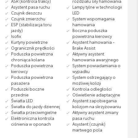
ASR (kontrola trakcji)
rozdziału siły hamowania
Asystent pasa ruchu
Lampy tylne w technologii
Czujnik deszczu
LED
Czujnik zmierzchu
System wspomagania
ESP (stabilizacja toru
hamowania
jazdy)
Boczna poduszka
Isofix
powietrzna kierowcy
Kurtyny powietrzne
Asystent hamowania -
Ogranicznik prędkości
Brake Assist
Poduszka powietrzna
Aktywny asystent
chroniąca kolana
hamowania awaryjnego
Poduszka powietrzna
System powiadamiania o
kierowcy
wypadku
Poduszka powietrzna
System ostrzegający o
pasażera
możliwej kolizji
Poduszki boczne
Kontrola odległości
przednie
Oświetlenie adaptacyjne
Światła LED
Asystent zapobiegania
Światła do jazdy dziennej
kolizjom na skrzyżowaniu
Światła przeciwmgielne
Aktywny asystent zmiany
Elektroniczna kontrola
pasa ruchu
ciśnienia w oponach
Asystent (czujnik)
martwego pola