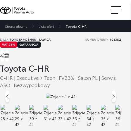
Strona główna
Lista ofert
Toyota C-HR
DILER
TOYOTA POZNAŃ - ŁAWICA
NUMER OFERTY:
403382
VAT 23%
GWARANCJA
Toyota C-HR
C-HR | Executive + Tech | FV23% | Salon PL | Serwis
ASO | Bezwypadkowy