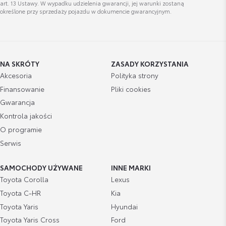
art. 13 Ustawy. W wypadku udzielenia gwarancji, jej warunki zostaną
określone przy sprzedaży pojazdu w dokumencie gwarancyjnym.
Wyświetl numer
jakub.nowacki@toyocar.pl
NA SKRÓTY
ZASADY KORZYSTANIA
Akcesoria
Polityka strony
Finansowanie
Pliki cookies
Gwarancja
Kontrola jakości
O programie
Serwis
SAMOCHODY UŻYWANE
INNE MARKI
Toyota Corolla
Lexus
Toyota C-HR
Kia
Toyota Yaris
Hyundai
Toyota Yaris Cross
Ford