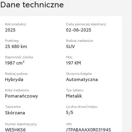
Dane techniczne
Rok produkcji
Data pierwszej rejestracji
2025
02-06-2025
Przebieg
Rodzaj nadwozia
25 680 km
SUV
Pojemność silnika
Moc
1987 cm³
197 KM
Rodzaj paliwa
Skrzynia biegów
Hybryda
Automatyczna
Kolor nadwozia
Typ lakieru
Pomarańczowy
Metalik
Tapicerka
Liczba drzwi/miejsc
5
/
5
Skórzana
Numer rejestracyjny
VIN
WE5HK56
JTPABAAAX0R031945