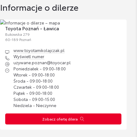
Informacje o dilerze
Wyświetl numer
milosz.jeziorny@toyocar.pl
Dywaniki gumowe
Cena brutto
Toyota Poznań - Ławica
Zobacz szczegóły
425,92 zł
Bukowska 279
60-189 Poznań
www.toyotamikolajczak.pl
Dywaniki welurowe 830gr
Dariusz Miński
Wyświetl numer
Doradca ds. sprzedaży samochodów używanych
Cena brutto
uzywane.poznan@toyocar.pl
Zobacz szczegóły
573,12 zł
Poniedziałek - 09:00-18:00
Wtorek - 09:00-18:00
Wyświetl numer
Środa - 09:00-18:00
Bagażnik rowerowy na hak VeloCompact -
dariusz.minski@toyocar.pl
Czwartek - 09:00-18:00
2 rowery
Piątek - 09:00-18:00
Sobota - 09:00-15:00
Cena brutto
Zobacz szczegóły
2 837,07 zł
Niedziela - Nieczynne
Zobacz ofertę dilera
Karol Trykacz
Bagażnik rowerowy na hak VeloCompact -
Asystent Działu Samochodów Używanych
3 rowery