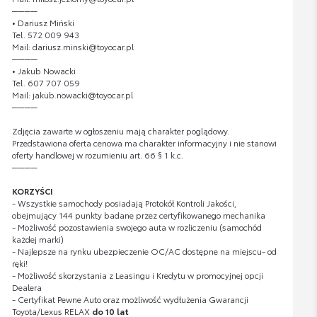
────
• Dariusz Miński
Tel. 572 009 943
Mail: dariusz.minski@toyocar.pl
────
• Jakub Nowacki
Tel. 607 707 059
Mail: jakub.nowacki@toyocar.pl
────
Zdjęcia zawarte w ogłoszeniu mają charakter poglądowy.
Przedstawiona oferta cenowa ma charakter informacyjny i nie stanowi
oferty handlowej w rozumieniu art. 66 § 1 k.c.
────
KORZYŚCI
- Wszystkie samochody posiadają Protokół Kontroli Jakości,
obejmujący 144 punkty badane przez certyfikowanego mechanika
- Możliwość pozostawienia swojego auta w rozliczeniu (samochód
każdej marki)
- Najlepsze na rynku ubezpieczenie OC/AC dostępne na miejscu- od
ręki!
- Możliwość skorzystania z Leasingu i Kredytu w promocyjnej opcji
Dealera
- Certyfikat Pewne Auto oraz możliwość wydłużenia Gwarancji
Toyota/Lexus RELAX
do 10 lat