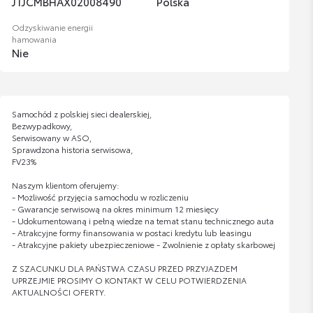
JTJCMBHAX02008490
Polska
Odzyskiwanie energii
hamowania
Nie
Samochód z polskiej sieci dealerskiej,
Bezwypadkowy,
Serwisowany w ASO,
Sprawdzona historia serwisowa,
FV23%
Naszym klientom oferujemy:
- Możliwość przyjęcia samochodu w rozliczeniu
- Gwarancje serwisową na okres minimum 12 miesięcy
- Udokumentowaną i pełną wiedze na temat stanu technicznego auta
- Atrakcyjne formy finansowania w postaci kredytu lub leasingu
- Atrakcyjne pakiety ubezpieczeniowe - Zwolnienie z opłaty skarbowej
Z SZACUNKU DLA PAŃSTWA CZASU PRZED PRZYJAZDEM
UPRZEJMIE PROSIMY O KONTAKT W CELU POTWIERDZENIA
AKTUALNOŚCI OFERTY.