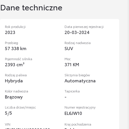
Dane techniczne
Rok produkcji
Data pierwszej rejestracji
2023
20-03-2024
Przebieg
Rodzaj nadwozia
57 338 km
SUV
Pojemność silnika
Moc
2393 cm³
371 KM
Rodzaj paliwa
Skrzynia biegów
Hybryda
Automatyczna
Kolor nadwozia
Tapicerka
Brązowy
-
Liczba drzwi/miejsc
Numer rejestracyjny
5
/
5
EL6JW10
VIN
Kraj pochodzenia