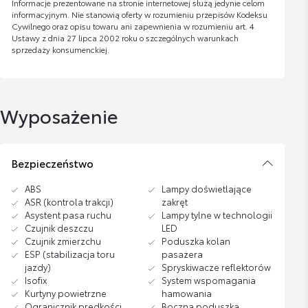
Informacje prezentowane na stronie internetowej służą jedynie celom
informacyjnym. Nie stanowią oferty w rozumieniu przepisów Kodeksu
Cywilnego oraz opisu towaru ani zapewnienia w rozumieniu art. 4
Ustawy z dnia 27 lipca 2002 roku o szczególnych warunkach
sprzedaży konsumenckiej.
Wyposażenie
Bezpieczeństwo
ABS
Lampy doświetlające
ASR (kontrola trakcji)
zakręt
Asystent pasa ruchu
Lampy tylne w technologii
Czujnik deszczu
LED
Czujnik zmierzchu
Poduszka kolan
ESP (stabilizacja toru
pasażera
jazdy)
Spryskiwacze reflektorów
Isofix
System wspomagania
Kurtyny powietrzne
hamowania
Ogranicznik prędkości
Boczna poduszka