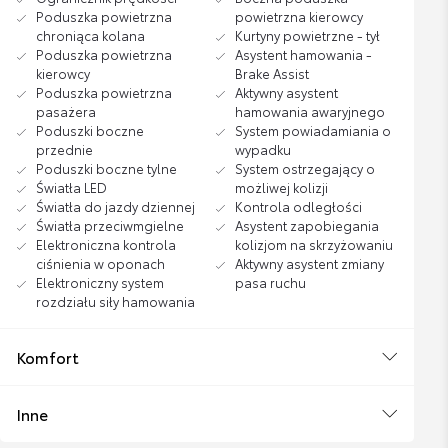
Poduszka powietrzna
powietrzna kierowcy
chroniąca kolana
Kurtyny powietrzne - tył
Poduszka powietrzna
Asystent hamowania -
kierowcy
Brake Assist
Poduszka powietrzna
Aktywny asystent
pasażera
hamowania awaryjnego
Poduszki boczne
System powiadamiania o
przednie
wypadku
Poduszki boczne tylne
System ostrzegający o
Światła LED
możliwej kolizji
Światła do jazdy dziennej
Kontrola odległości
Światła przeciwmgielne
Asystent zapobiegania
Elektroniczna kontrola
kolizjom na skrzyżowaniu
ciśnienia w oponach
Aktywny asystent zmiany
Elektroniczny system
pasa ruchu
rozdziału siły hamowania
Komfort
Inne