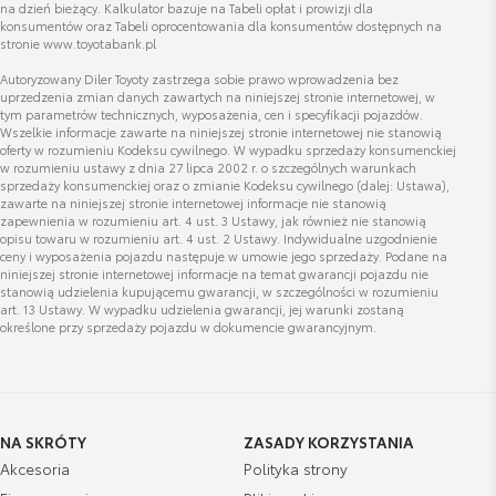
Cena brutto
na dzień bieżący. Kalkulator bazuje na Tabeli opłat i prowizji dla
Zobacz szczegóły
Edyta Malczewska
3 700,00 zł
konsumentów oraz Tabeli oprocentowania dla konsumentów dostępnych na
stronie www.toyotabank.pl
Autoryzowany Diler Toyoty zastrzega sobie prawo wprowadzenia bez
Bagażnik Dachowy Lexus XL
uprzedzenia zmian danych zawartych na niniejszej stronie internetowej, w
Wyświetl numer
tym parametrów technicznych, wyposażenia, cen i specyfikacji pojazdów.
Cena brutto
edyta.malczewska@lexus-lodz.pl
Wszelkie informacje zawarte na niniejszej stronie internetowej nie stanowią
Zobacz szczegóły
4 249,99 zł
oferty w rozumieniu Kodeksu cywilnego. W wypadku sprzedaży konsumenckiej
w rozumieniu ustawy z dnia 27 lipca 2002 r. o szczególnych warunkach
sprzedaży konsumenckiej oraz o zmianie Kodeksu cywilnego (dalej: Ustawa),
zawarte na niniejszej stronie internetowej informacje nie stanowią
Bagażnik Dachowy Lexus Alpine
zapewnienia w rozumieniu art. 4 ust. 3 Ustawy, jak również nie stanowią
opisu towaru w rozumieniu art. 4 ust. 2 Ustawy. Indywidualne uzgodnienie
Cena brutto
Zobacz szczegóły
ceny i wyposażenia pojazdu następuje w umowie jego sprzedaży. Podane na
5 300,00 zł
niniejszej stronie internetowej informacje na temat gwarancji pojazdu nie
stanowią udzielenia kupującemu gwarancji, w szczególności w rozumieniu
art. 13 Ustawy. W wypadku udzielenia gwarancji, jej warunki zostaną
określone przy sprzedaży pojazdu w dokumencie gwarancyjnym.
dachowy uchwyt rowerowy
Cena brutto
Zobacz szczegóły
872,00 zł
NA SKRÓTY
ZASADY KORZYSTANIA
Bagażnik rowerowy na hak VeloCompact -
Akcesoria
Polityka strony
2 rowery