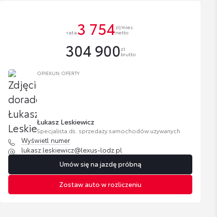
3 754
zł/mies.
rata
netto
304 900
zł
brutto
OPIEKUN OFERTY
Łukasz Leskiewicz
Specjalista ds. sprzedaży samochodów używanych
Wyświetl numer
lukasz.leskiewicz@lexus-lodz.pl
Umów się na jazdę próbną
Zostaw auto w rozliczeniu