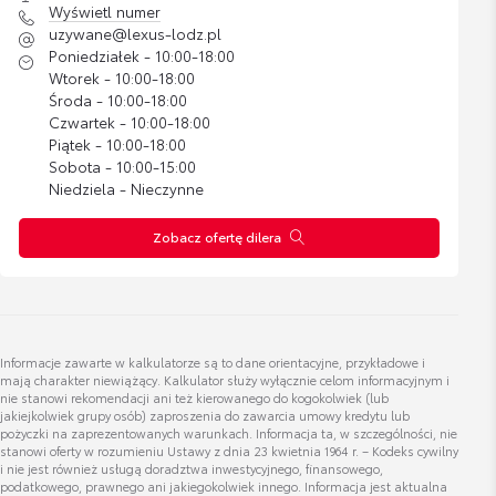
Wyświetl numer
Patryk Zasiadczyk
Cena brutto
uzywane@lexus-lodz.pl
Zobacz szczegóły
427,24 zł
Poniedziałek - 10:00-18:00
Wtorek - 10:00-18:00
Wyświetl numer
Środa - 10:00-18:00
Organizer
patryk.zasiadczyk@lexus-lodz.pl
Czwartek - 10:00-18:00
Piątek - 10:00-18:00
Cena brutto
Zobacz szczegóły
459,82 zł
Sobota - 10:00-15:00
Niedziela - Nieczynne
Belki dachowe
Zobacz ofertę dilera
Marcin Olesiejuk
Cena brutto
Zobacz szczegóły
Kierownik Działu Samochodów Używanych
1 476,38 zł
Wyświetl numer
Bagażnik Dachowy Lexus M
Informacje zawarte w kalkulatorze są to dane orientacyjne, przykładowe i
uzywane@toyota-okecie.pl
mają charakter niewiążący. Kalkulator służy wyłącznie celom informacyjnym i
Cena brutto
Zobacz szczegóły
nie stanowi rekomendacji ani też kierowanego do kogokolwiek (lub
3 350,00 zł
jakiejkolwiek grupy osób) zaproszenia do zawarcia umowy kredytu lub
pożyczki na zaprezentowanych warunkach. Informacja ta, w szczególności, nie
stanowi oferty w rozumieniu Ustawy z dnia 23 kwietnia 1964 r. – Kodeks cywilny
i nie jest również usługą doradztwa inwestycyjnego, finansowego,
Bagażnik Dachowy Lexus L
podatkowego, prawnego ani jakiegokolwiek innego. Informacja jest aktualna