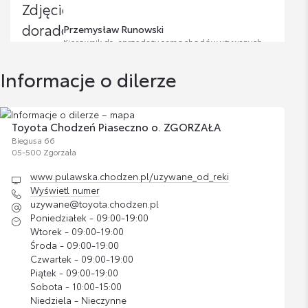
Przemysław Runowski
Kierownik ds. sprzedaży samochodów używanych
Informacje o dilerze
Wyświetl numer
p.runowski@chodzen.pl
Toyota Chodzeń Piaseczno o. ZGORZAŁA
Biegusa 66
05-500 Zgorzała
www.pulawska.chodzen.pl/uzywane_od_reki
Filip Gołębiewski
Wyświetl numer
Doradca ds. sprzedaży samochodów używanych
uzywane@toyota.chodzen.pl
Poniedziałek - 09:00-19:00
Wtorek - 09:00-19:00
Wyświetl numer
Środa - 09:00-19:00
f.golebiewski@chodzen.pl
Czwartek - 09:00-19:00
Piątek - 09:00-19:00
Sobota - 10:00-15:00
Niedziela - Nieczynne