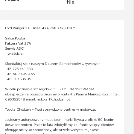
Nie
Ford Ranger 2.0 Diesel 4X4 RAPTOR 213KM
Salon Polska
Faktura Vat 23%
Serwis ASO
1 właściciel
Skontaktuj się z naszym Działem Samochodów Używanych:
+48 725 441 333
+48 609 409 469
+48 519 535 393
W celu poznania szczegółów OFERTY FINANSOWANIA i
ubezpieczenia pojazdu prosimy o kontakt z Panem Mariusz Kolaj nr tel
695352848 email: m.kolaj@chodzen.pl
Toyota Chodzeń – Twój sprawdzony partner w motoryzacji
Jesteśmy autoryzowanym dealerem marki Toyota z blisko 50-letnim
doświadczeniem. Przez te lata zdobyliśmy zaufanie tysięcy klientów,
oferując nie tylko samochody, ale przede wszystkim jakość,