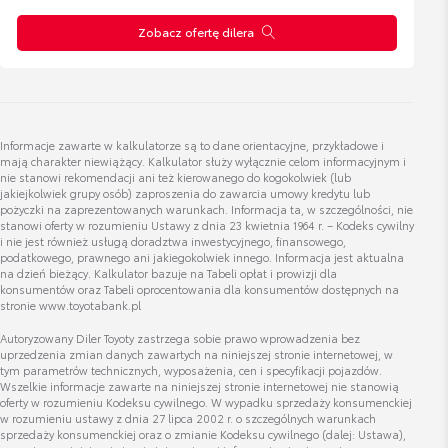
Zobacz ofertę dilera
Aleksander Kośka
specjalista ds. sprzedaży samochodów używanych
Wyświetl numer
Informacje zawarte w kalkulatorze są to dane orientacyjne, przykładowe i
a.koska@chodzen.pl
mają charakter niewiążący. Kalkulator służy wyłącznie celom informacyjnym i
nie stanowi rekomendacji ani też kierowanego do kogokolwiek (lub
jakiejkolwiek grupy osób) zaproszenia do zawarcia umowy kredytu lub
pożyczki na zaprezentowanych warunkach. Informacja ta, w szczególności, nie
stanowi oferty w rozumieniu Ustawy z dnia 23 kwietnia 1964 r. – Kodeks cywilny
i nie jest również usługą doradztwa inwestycyjnego, finansowego,
podatkowego, prawnego ani jakiegokolwiek innego. Informacja jest aktualna
Mateusz Markiewicz
na dzień bieżący. Kalkulator bazuje na Tabeli opłat i prowizji dla
konsumentów oraz Tabeli oprocentowania dla konsumentów dostępnych na
specjalista ds.Odkupu samochodów uzywanych
stronie www.toyotabank.pl
Autoryzowany Diler Toyoty zastrzega sobie prawo wprowadzenia bez
uprzedzenia zmian danych zawartych na niniejszej stronie internetowej, w
Wyświetl numer
tym parametrów technicznych, wyposażenia, cen i specyfikacji pojazdów.
m.markiewicz@chodzen.pl
Wszelkie informacje zawarte na niniejszej stronie internetowej nie stanowią
oferty w rozumieniu Kodeksu cywilnego. W wypadku sprzedaży konsumenckiej
w rozumieniu ustawy z dnia 27 lipca 2002 r. o szczególnych warunkach
sprzedaży konsumenckiej oraz o zmianie Kodeksu cywilnego (dalej: Ustawa),