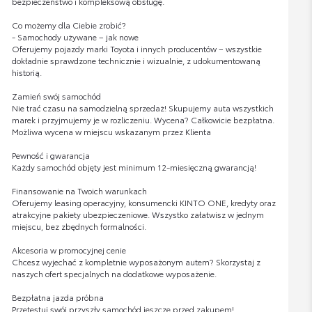
bezpieczeństwo i kompleksową obsługę.
Co możemy dla Ciebie zrobić?
- Samochody używane – jak nowe
Oferujemy pojazdy marki Toyota i innych producentów – wszystkie
dokładnie sprawdzone technicznie i wizualnie, z udokumentowaną
historią.
Zamień swój samochód
Nie trać czasu na samodzielną sprzedaż! Skupujemy auta wszystkich
marek i przyjmujemy je w rozliczeniu. Wycena? Całkowicie bezpłatna.
Możliwa wycena w miejscu wskazanym przez Klienta
Pewność i gwarancja
Każdy samochód objęty jest minimum 12-miesięczną gwarancją!
Finansowanie na Twoich warunkach
Oferujemy leasing operacyjny, konsumencki KINTO ONE, kredyty oraz
atrakcyjne pakiety ubezpieczeniowe. Wszystko załatwisz w jednym
miejscu, bez zbędnych formalności.
Akcesoria w promocyjnej cenie
Chcesz wyjechać z kompletnie wyposażonym autem? Skorzystaj z
naszych ofert specjalnych na dodatkowe wyposażenie.
Bezpłatna jazda próbna
Przetestuj swój przyszły samochód jeszcze przed zakupem!