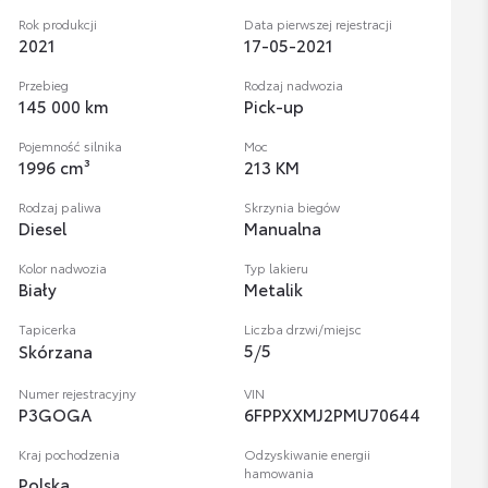
Rok produkcji
Data pierwszej rejestracji
2021
17-05-2021
Przebieg
Rodzaj nadwozia
145 000 km
Pick-up
Pojemność silnika
Moc
1996 cm³
213 KM
Rodzaj paliwa
Skrzynia biegów
Diesel
Manualna
Kolor nadwozia
Typ lakieru
Biały
Metalik
Tapicerka
Liczba drzwi/miejsc
5
/
5
Skórzana
Numer rejestracyjny
VIN
P3GOGA
6FPPXXMJ2PMU70644
Kraj pochodzenia
Odzyskiwanie energii
hamowania
Polska