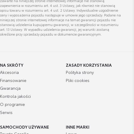
zawarte na niniejszej stronie internetowej informacje nie stanowią
zapewnienia w rozumieniu art. 4 ust. 3 Ustawy, jak również nie stanowią
opisu towaru w rozumieniu art. 4 ust. 2 Ustawy. Indywidualne uzgodnienie
ceny i wyposażenia pojazdu następuje w umowie jego sprzedaży. Podane na
Damian Przybylski
niniejszej stronie internetowej informacje na temat gwarancji pojazdu nie
specjalista ds.sprzedaży samochodów uzywanych
stanowią udzielenia kupującemu gwarancji, w szczególności w rozumieniu
art. 13 Ustawy. W wypadku udzielenia gwarancji, jej warunki zostaną
określone przy sprzedaży pojazdu w dokumencie gwarancyjnym.
Wyświetl numer
damian.przybylski@chodzen.pl
NA SKRÓTY
ZASADY KORZYSTANIA
Akcesoria
Polityka strony
Finansowanie
Pliki cookies
Michał Krypa
Gwarancja
asystent działy samochodów używanych
Kontrola jakości
O programie
Wyświetl numer
Serwis
m.krypa@chodzen.pl
SAMOCHODY UŻYWANE
INNE MARKI
Toyota Corolla
Lexus