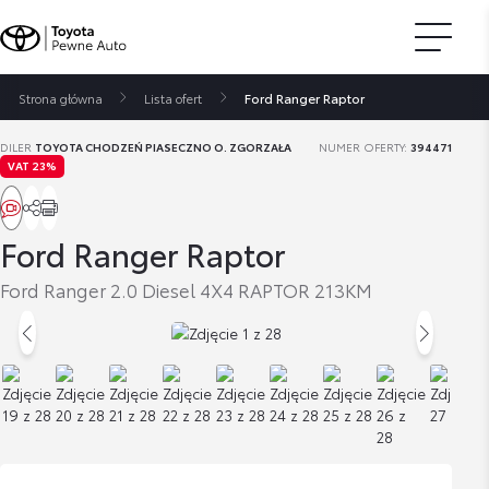
Strona główna
Lista ofert
Ford Ranger Raptor
DILER
TOYOTA CHODZEŃ PIASECZNO O. ZGORZAŁA
NUMER OFERTY:
394471
VAT 23%
Ford Ranger Raptor
Ford Ranger 2.0 Diesel 4X4 RAPTOR 213KM