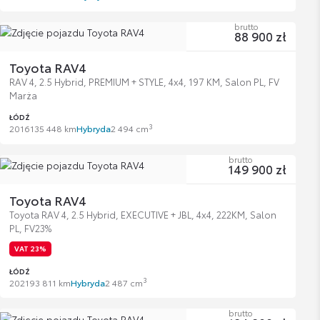
brutto
88 900 zł
Toyota RAV4
RAV 4, 2.5 Hybrid, PREMIUM + STYLE, 4x4, 197 KM, Salon PL, FV
Marża
ŁÓDŹ
3
2016
135 448 km
Hybryda
2 494 cm
brutto
149 900 zł
Toyota RAV4
Toyota RAV 4, 2.5 Hybrid, EXECUTIVE + JBL, 4x4, 222KM, Salon
PL, FV23%
VAT 23%
ŁÓDŹ
3
2021
93 811 km
Hybryda
2 487 cm
brutto