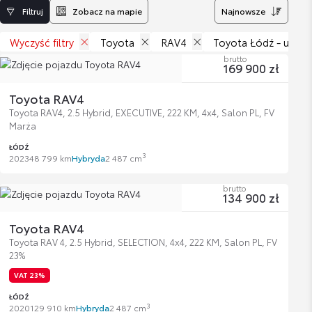
Filtruj
Zobacz na mapie
Najnowsze
Wyczyść filtry
Toyota
RAV4
Toyota Łódź - ul. Br
brutto
169 900 zł
Toyota RAV4
Toyota RAV4, 2.5 Hybrid, EXECUTIVE, 222 KM, 4x4, Salon PL, FV
Marża
ŁÓDŹ
3
2023
48 799 km
Hybryda
2 487 cm
brutto
134 900 zł
Toyota RAV4
Toyota RAV 4, 2.5 Hybrid, SELECTION, 4x4, 222 KM, Salon PL, FV
23%
VAT 23%
ŁÓDŹ
3
2020
129 910 km
Hybryda
2 487 cm