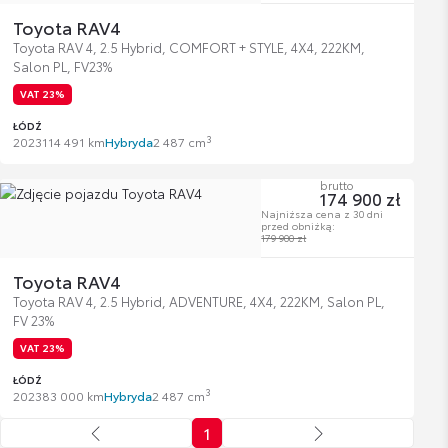
Toyota RAV4
Toyota RAV 4, 2.5 Hybrid, COMFORT + STYLE, 4X4, 222KM,
Salon PL, FV23%
VAT 23%
ŁÓDŹ
3
2023
114 491 km
Hybryda
2 487 cm
brutto
174 900 zł
Najniższa cena z 30 dni
przed obniżką:
179 900 zł
Toyota RAV4
Toyota RAV 4, 2.5 Hybrid, ADVENTURE, 4X4, 222KM, Salon PL,
FV 23%
VAT 23%
ŁÓDŹ
3
2023
83 000 km
Hybryda
2 487 cm
1