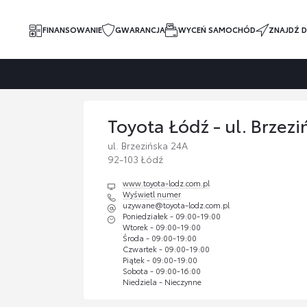
FINANSOWANIE
GWARANCJA
WYCEŃ SAMOCHÓD
ZNAJDŹ D
Toyota Łódź - ul. Brzezi
ul. Brzezińska 24A
92-103 Łódź
www.toyota-lodz.com.pl
Wyświetl numer
uzywane@toyota-lodz.com.pl
Poniedziałek - 09:00-19:00
Wtorek - 09:00-19:00
Środa - 09:00-19:00
Czwartek - 09:00-19:00
Piątek - 09:00-19:00
Sobota - 09:00-16:00
Niedziela - Nieczynne