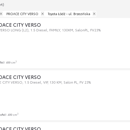
rt)
PROACE CITY VERSO
Toyota Łódź - ul. Brzezińska
OACE CITY VERSO
ERSO LONG (L2), 1.5 Diesel, FAMILY, 130KM, SalonPL, FV23%
3
sel
1 499 cm
OACE CITY VERSO
ITY VERSO, 1.5 Diesel, VIP, 130 KM, Salon PL, FV 23%
3
esel
1 499 cm
OACE CITY VERSO