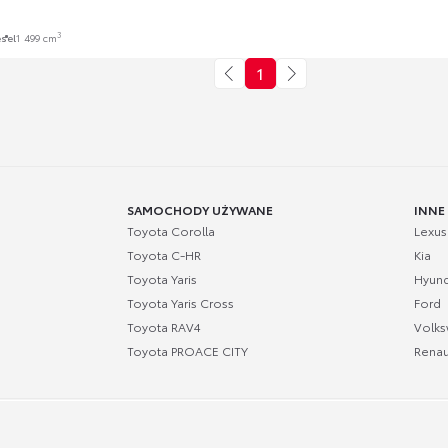
3
esel
1 499 cm
1
SAMOCHODY UŻYWANE
INNE
Toyota Corolla
Lexus
Toyota C-HR
Kia
Toyota Yaris
Hyund
Toyota Yaris Cross
Ford
Toyota RAV4
Volk
Toyota PROACE CITY
Renau