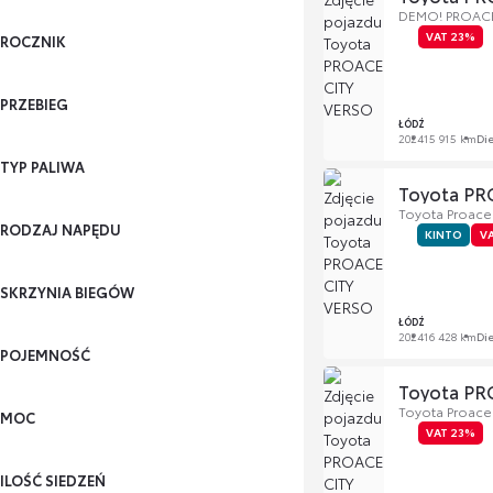
DEMO! PROACE C
VAT 23%
ROCZNIK
PRZEBIEG
ŁÓDŹ
2024
15 915 km
Di
TYP PALIWA
Toyota PR
Toyota Proace 
RODZAJ NAPĘDU
KINTO
V
SKRZYNIA BIEGÓW
ŁÓDŹ
2024
16 428 km
Di
POJEMNOŚĆ
Toyota PR
Toyota Proace 
MOC
VAT 23%
ILOŚĆ SIEDZEŃ