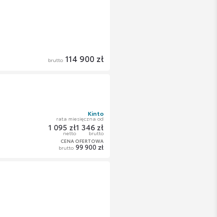
114 900 zł
brutto
Kinto
rata miesięczna od
1 095 zł
1 346 zł
netto
brutto
CENA OFERTOWA
99 900 zł
brutto