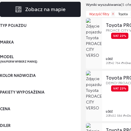
Wyniki wyszukiwania
(5 ofe
Zobacz na mapie
Wyczyść filtry
Toyota
Toyota PR
TYP POJAZDU
PROACE CITY V
VAT 23%
MARKA
MODEL
ŁÓDŹ
(NAJPIERW WYBIERZ MARKĘ)
2024
2 764 km
Die
KOLOR NADWOZIA
Toyota PR
DEMO! PROACE C
VAT 23%
PAKIETY WYPOSAŻENIA
CENA
ŁÓDŹ
2024
32 584 km
Di
DILER
Toyota PR