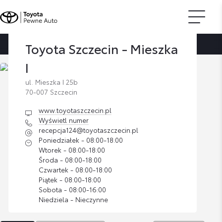
Toyota Szczecin - Mieszka
Strona główna
Znajdź dilera
Toyota Szczecin - Mieszka I
I
ul. Mieszka I 25b
70-007 Szczecin
www.toyotaszczecin.pl
Wyświetl numer
recepcja124@toyotaszczecin.pl
Poniedziałek - 08:00-18:00
Wtorek - 08:00-18:00
Środa - 08:00-18:00
Czwartek - 08:00-18:00
Piątek - 08:00-18:00
Sobota - 08:00-16:00
Niedziela - Nieczynne