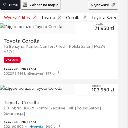
Filtruj
Zobacz na mapie
Najnowsze
Wyczyść filtry
Toyota
Corolla
Toyota Szczecin - 
brutto
71 950 zł
Toyota Corolla
1.2 Benzyna, Kombi, Comfort + Tech | Polski Salon | FV23% |
ASO |
VAT 23%
SZCZECIN - MIESZKA I
3
2022
93 914 km
Benzyna
1 197 cm
brutto
103 950 zł
Toyota Corolla
2.0 Hybrid, 184km, kombi Executive + VIP | Polski Salon |
Gwarancja |
SZCZECIN - MIESZKA I
3
2021
60 500 km
Hybryda
1 986 cm