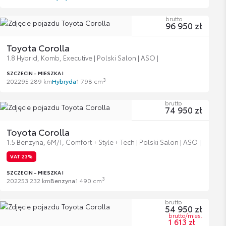
brutto
96 950 zł
Toyota Corolla
1.8 Hybrid, Komb, Executive | Polski Salon | ASO |
SZCZECIN - MIESZKA I
3
2022
95 289 km
Hybryda
1 798 cm
brutto
74 950 zł
Toyota Corolla
1.5 Benzyna, 6M/T, Comfort + Style + Tech | Polski Salon | ASO |
VAT 23%
SZCZECIN - MIESZKA I
3
2022
53 232 km
Benzyna
1 490 cm
brutto
54 950 zł
brutto/mies.
1 613 zł