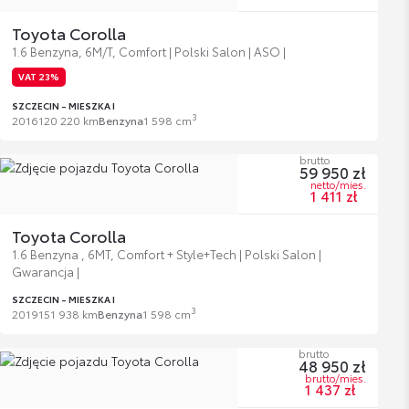
Toyota Corolla
1.6 Benzyna, 6M/T, Comfort | Polski Salon | ASO |
VAT 23%
SZCZECIN - MIESZKA I
3
2016
120 220 km
Benzyna
1 598 cm
brutto
59 950 zł
netto/mies.
1 411 zł
Toyota Corolla
1.6 Benzyna , 6MT, Comfort + Style+Tech | Polski Salon |
Gwarancja |
SZCZECIN - MIESZKA I
3
2019
151 938 km
Benzyna
1 598 cm
brutto
48 950 zł
brutto/mies.
1 437 zł