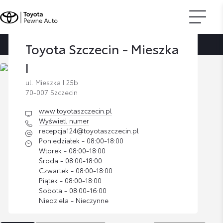
Toyota Szczecin - Mieszka
Strona główna
Znajdź dilera
Toyota Szczecin - Mieszka I
I
ul. Mieszka I 25b
70-007 Szczecin
www.toyotaszczecin.pl
Wyświetl numer
recepcja124@toyotaszczecin.pl
Poniedziałek - 08:00-18:00
Wtorek - 08:00-18:00
Środa - 08:00-18:00
Czwartek - 08:00-18:00
Piątek - 08:00-18:00
Sobota - 08:00-16:00
Niedziela - Nieczynne