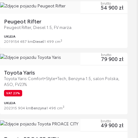
brutto
54 900 zł
Peugeot Rifter
Peugeot Rifter, Diesel 1.5, FV marża.
UKLEJA
3
2019
154 487 km
Diesel
1 499 cm
brutto
79 900 zł
Toyota Yaris
Toyota Yaris Comfort+Style+Tech, Benzyna 1.5, salon Polska,
ASO, FV23%
VAT 23%
UKLEJA
3
2023
15 904 km
Benzyna
1 496 cm
brutto
49 900 zł