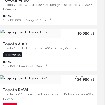
Toyota Verso 1.8 Business+Navi, Benzyna, salon Polska, ASO,
FV marża.
UKLEJA
3
2012
195 000 km
Benzyna
1 798 cm
brutto
19 900 zł
Toyota Auris
Toyota Auris 1.4 Luna, serwis ASO, Diesel, FV marża.
REZERWACJA
UKLEJA
3
2012
169 154 km
Diesel
1 364 cm
brutto
154 900 zł
Toyota RAV4
Toyota Rav4 2.5 Executive, Hybryda, salon Polska, serwis ASO,
FV 23%.