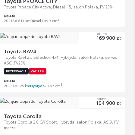
Toyota PROACE CITY
Toyota Proace City Active, Diesel 1.5, salon Polska, FV 23%.
UKLEJA
3
2021
86 814 km
Diesel
1 499 cm
brutto
169 900 zł
Toyota RAV4
Toyota Rav4 2.5 Selection 4x4, Hybryda, salon Polska, serwis
ASO,FV23%
REZERWACJA
VAT 23%
UKLEJA
3
2023
48 125 km
Hybryda
2 487 cm
brutto
104 900 zł
Toyota Corolla
Toyota Corolla 2.0 GR Sport, Hybryda, salon Polska, ASO, FV
marża.