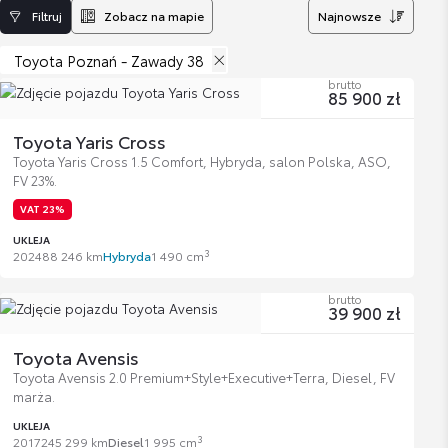
Filtruj
Zobacz na mapie
Najnowsze
Toyota Poznań - Zawady 38
brutto
85 900 zł
Toyota Yaris Cross
Toyota Yaris Cross 1.5 Comfort, Hybryda, salon Polska, ASO,
FV 23%.
VAT 23%
UKLEJA
3
2024
88 246 km
Hybryda
1 490 cm
brutto
39 900 zł
Toyota Avensis
Toyota Avensis 2.0 Premium+Style+Executive+Terra, Diesel, FV
marża.
UKLEJA
3
2017
245 299 km
Diesel
1 995 cm