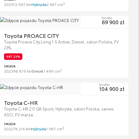
3
2023
72 067 km
Hybryda
2 487 cm
brutto
69 900 zł
Toyota PROACE CITY
Toyota Proace City Long 1.5 Active, Diesel, salon Polska, FV
23%.
VAT 23%
UKLEJA
3
2023
98 876 km
Diesel
1 499 cm
brutto
104 900 zł
Toyota C-HR
Toyota C-HR 2.0 GR Sport, Hybryda, salon Polska, serwis
ASO, FV marża.
UKLEJA
3
2022
78 214 km
Hybryda
1 987 cm