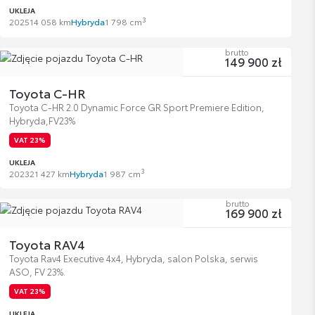
UKLEJA
3
2025
14 058 km
Hybryda
1 798 cm
brutto
149 900 zł
Toyota C-HR
Toyota C-HR 2.0 Dynamic Force GR Sport Premiere Edition,
Hybryda,FV23%
VAT 23%
UKLEJA
3
2023
21 427 km
Hybryda
1 987 cm
brutto
169 900 zł
Toyota RAV4
Toyota Rav4 Executive 4x4, Hybryda, salon Polska, serwis
ASO, FV 23%.
VAT 23%
UKLEJA