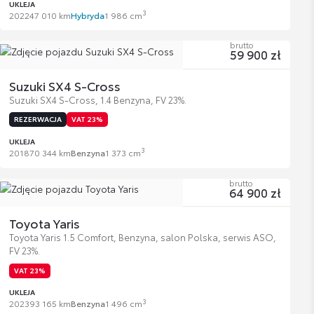
UKLEJA
3
2022
47 010 km
Hybryda
1 986 cm
brutto
59 900 zł
Suzuki SX4 S-Cross
Suzuki SX4 S-Cross, 1.4 Benzyna, FV 23%.
REZERWACJA
VAT 23%
UKLEJA
3
2018
70 344 km
Benzyna
1 373 cm
brutto
64 900 zł
Toyota Yaris
Toyota Yaris 1.5 Comfort, Benzyna, salon Polska, serwis ASO,
FV 23%.
VAT 23%
UKLEJA
3
2023
93 165 km
Benzyna
1 496 cm