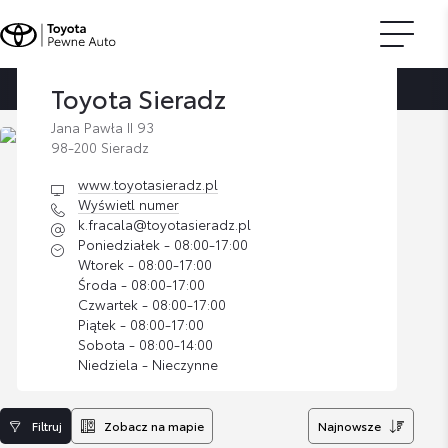
Toyota Sieradz
Strona główna
Znajdź dilera
Toyota Sieradz
Jana Pawła II 93
98-200 Sieradz
www.toyotasieradz.pl
Wyświetl numer
k.fracala@toyotasieradz.pl
Poniedziałek - 08:00-17:00
Wtorek - 08:00-17:00
Środa - 08:00-17:00
Czwartek - 08:00-17:00
Piątek - 08:00-17:00
Sobota - 08:00-14:00
Niedziela - Nieczynne
Filtruj
Zobacz na mapie
Najnowsze