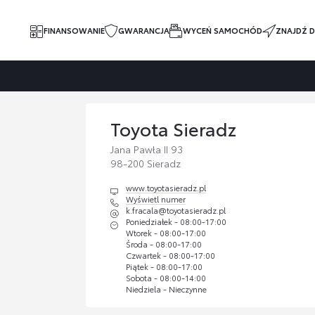
FINANSOWANIE
GWARANCJA
WYCEŃ SAMOCHÓD
ZNAJDŹ D
Toyota Sieradz
Jana Pawła II 93
98-200 Sieradz
www.toyotasieradz.pl
Wyświetl numer
k.fracala@toyotasieradz.pl
Poniedziałek - 08:00-17:00
Wtorek - 08:00-17:00
Środa - 08:00-17:00
Czwartek - 08:00-17:00
Piątek - 08:00-17:00
Sobota - 08:00-14:00
Niedziela - Nieczynne