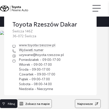
Toyota Rzeszów Dakar
Strona główna
Znajdź dilera
Toyota Rzeszów Dakar
Świlcza 146Z
36-072 Świlcza
www.toyota.rzeszow.pl
Wyświetl numer
uzywane@toyota.rzeszow.pl
Poniedziałek - 09:00-17:00
Wtorek - 09:00-17:00
Środa - 09:00-17:00
Czwartek - 09:00-17:00
Piątek - 09:00-17:00
Sobota - 08:00-14:00
Niedziela - Nieczynne
Filtruj
Zobacz na mapie
Najnowsze