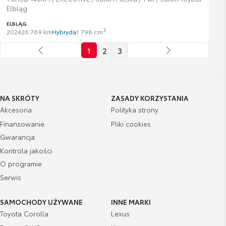
Elbląg
ELBLĄG
3
2024
26 769 km
Hybryda
1 798 cm
1
2
3
NA SKRÓTY
ZASADY KORZYSTANIA
Akcesoria
Polityka strony
Finansowanie
Pliki cookies
Gwarancja
Kontrola jakości
O programie
Serwis
SAMOCHODY UŻYWANE
INNE MARKI
Toyota Corolla
Lexus