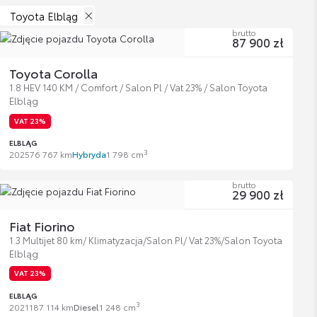
Toyota Elbląg
brutto
87 900 zł
Toyota Corolla
1.8 HEV 140 KM / Comfort / Salon Pl / Vat 23% / Salon Toyota
Elbląg
VAT 23%
ELBLĄG
3
2025
76 767 km
Hybryda
1 798 cm
brutto
29 900 zł
Fiat Fiorino
1.3 Multijet 80 km/ Klimatyzacja/Salon Pl/ Vat 23%/Salon Toyota
Elbląg
VAT 23%
ELBLĄG
3
2021
187 114 km
Diesel
1 248 cm