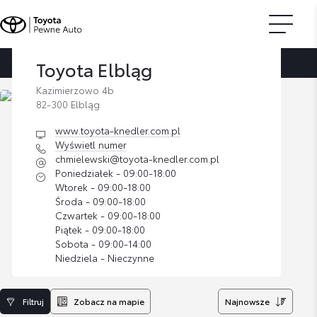
Toyota Elbląg
Strona główna
Znajdź dilera
Toyota Elbląg
Kazimierzowo 4b
82-300 Elbląg
www.toyota-knedler.com.pl
Wyświetl numer
chmielewski@toyota-knedler.com.pl
Poniedziałek - 09:00-18:00
Wtorek - 09:00-18:00
Środa - 09:00-18:00
Czwartek - 09:00-18:00
Piątek - 09:00-18:00
Sobota - 09:00-14:00
Niedziela - Nieczynne
Filtruj
Zobacz na mapie
Najnowsze