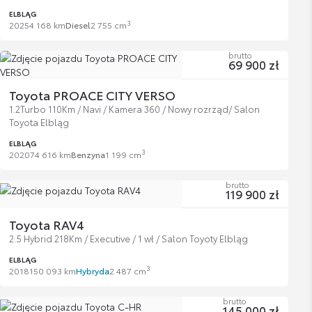
ELBLĄG
3
2025
4 168 km
Diesel
2 755 cm
brutto
69 900 zł
Toyota PROACE CITY VERSO
1.2Turbo 110Km / Navi / Kamera 360 / Nowy rozrząd/ Salon
Toyota Elbląg
ELBLĄG
3
2020
74 616 km
Benzyna
1 199 cm
brutto
119 900 zł
Toyota RAV4
2.5 Hybrid 218Km / Executive / 1 wł / Salon Toyoty Elbląg
ELBLĄG
3
2018
150 093 km
Hybryda
2 487 cm
brutto
145 000 zł