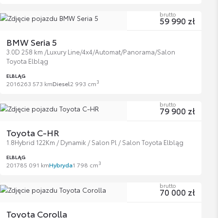
brutto
59 990 zł
BMW Seria 5
3.0D 258 km /Luxury Line/4x4/Automat/Panorama/Salon
Toyota Elbląg
ELBLĄG
3
2016
263 573 km
Diesel
2 993 cm
brutto
79 900 zł
Toyota C-HR
1.8Hybrid 122Km / Dynamik / Salon Pl / Salon Toyota Elbląg
ELBLĄG
3
2017
85 091 km
Hybryda
1 798 cm
brutto
70 000 zł
Toyota Corolla