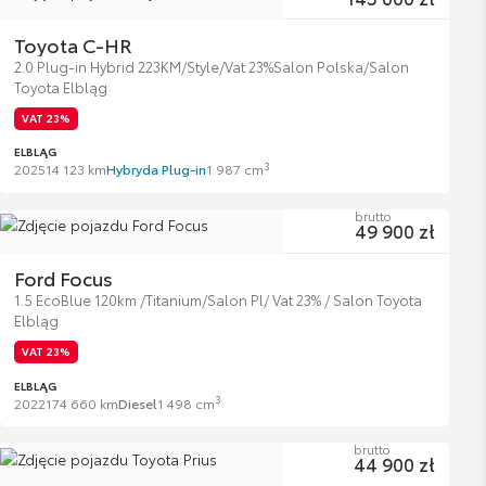
Toyota C-HR
2.0 Plug-in Hybrid 223KM/Style/Vat 23%Salon Polska/Salon
Toyota Elbląg
VAT 23%
ELBLĄG
3
2025
14 123 km
Hybryda Plug-in
1 987 cm
brutto
49 900 zł
Ford Focus
1.5 EcoBlue 120km /Titanium/Salon Pl/ Vat 23% / Salon Toyota
Elbląg
VAT 23%
ELBLĄG
3
2022
174 660 km
Diesel
1 498 cm
brutto
44 900 zł