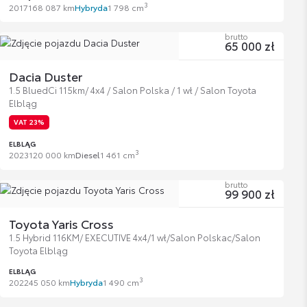
3
2017
168 087 km
Hybryda
1 798 cm
brutto
65 000 zł
Dacia Duster
1.5 BluedCi 115km/ 4x4 / Salon Polska / 1 wł / Salon Toyota
Elbląg
VAT 23%
ELBLĄG
3
2023
120 000 km
Diesel
1 461 cm
brutto
99 900 zł
Toyota Yaris Cross
1.5 Hybrid 116KM/ EXECUTIVE 4x4/1 wł/Salon Polskac/Salon
Toyota Elbląg
ELBLĄG
3
2022
45 050 km
Hybryda
1 490 cm