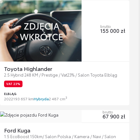
brutto
155 000 zł
Toyota Highlander
2.5 Hybrid 248 KM / Prestige / Vat23% / Salon Toyota Elbląg
VAT 23%
ELBLĄG
3
2022
193 657 km
Hybryda
2 487 cm
brutto
67 900 zł
Ford Kuga
1.5 EcoBoost 150km/ Salon Polska / Kamera / Navi / Salon