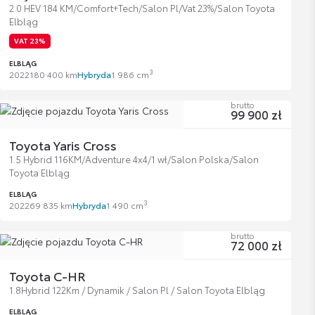
2.0 HEV 184 KM/Comfort+Tech/Salon Pl/Vat 23%/Salon Toyota
Elbląg
VAT 23%
ELBLĄG
3
2022
180 400 km
Hybryda
1 986 cm
brutto
99 900 zł
Toyota Yaris Cross
1.5 Hybrid 116KM/Adventure 4x4/1 wł/Salon Polska/Salon
Toyota Elbląg
ELBLĄG
3
2022
69 835 km
Hybryda
1 490 cm
brutto
72 000 zł
Toyota C-HR
1.8Hybrid 122Km / Dynamik / Salon Pl / Salon Toyota Elbląg
ELBLĄG