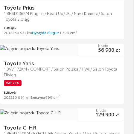
Toyota Prius
1.8HSD136KM Plug-in / Head Up/ JBL/ Navi/ Kamera/ Salon
Toyota Elbląg
ELBLĄG
3
2012
260 531 km
Hybryda Plug-in
1 798 cm
brutto
56 900 zł
Toyota Yaris
1.0VVT 72KM / COMFORT / Salon Polska / 1 Wł / Salon Toyota
Elbląg
VAT 23%
ELBLĄG
3
2022
50 891 km
Benzyna
998 cm
brutto
129 900 zł
Toyota C-HR
1.8HSD 140KM / EXECUTIVE / Salon Polska / 1 wł / Salon Toyota