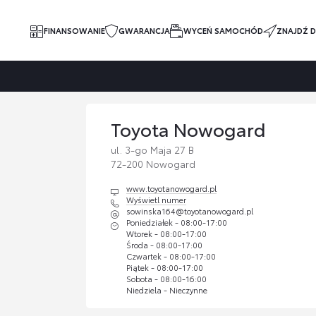
FINANSOWANIE
GWARANCJA
WYCEŃ SAMOCHÓD
ZNAJDŹ D
Toyota Nowogard
ul. 3-go Maja 27 B
72-200 Nowogard
www.toyotanowogard.pl
Wyświetl numer
sowinska164@toyotanowogard.pl
Poniedziałek - 08:00-17:00
Wtorek - 08:00-17:00
Środa - 08:00-17:00
Czwartek - 08:00-17:00
Piątek - 08:00-17:00
Sobota - 08:00-16:00
Niedziela - Nieczynne