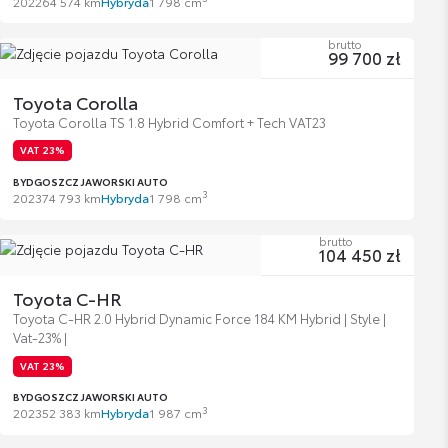
2022
64 574 km
Hybryda
1 798 cm
brutto
99 700 zł
Toyota Corolla
Toyota Corolla TS 1.8 Hybrid Comfort + Tech VAT23
VAT 23%
BYDGOSZCZ JAWORSKI AUTO
3
2023
74 793 km
Hybryda
1 798 cm
brutto
104 450 zł
Toyota C-HR
Toyota C-HR 2.0 Hybrid Dynamic Force 184 KM Hybrid | Style |
Vat-23% |
VAT 23%
BYDGOSZCZ JAWORSKI AUTO
3
2023
52 383 km
Hybryda
1 987 cm