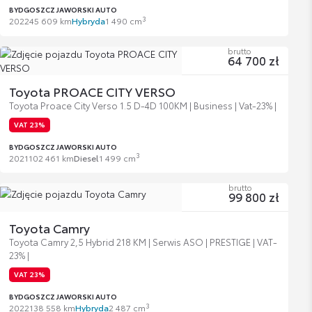
BYDGOSZCZ JAWORSKI AUTO
3
2022
45 609 km
Hybryda
1 490 cm
brutto
64 700 zł
Toyota PROACE CITY VERSO
Toyota Proace City Verso 1.5 D-4D 100KM | Business | Vat-23% |
VAT 23%
BYDGOSZCZ JAWORSKI AUTO
3
2021
102 461 km
Diesel
1 499 cm
brutto
99 800 zł
Toyota Camry
Toyota Camry 2,5 Hybrid 218 KM | Serwis ASO | PRESTIGE | VAT-
23% |
VAT 23%
BYDGOSZCZ JAWORSKI AUTO
3
2022
138 558 km
Hybryda
2 487 cm