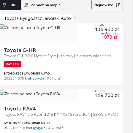
Filtruj
Zobacz na mapie
Najnowsze
Toyota Bydgoszcz Jaworski Auto
brutto
106 900 zł
netto/mies.
1 073 zł
Toyota C-HR
Toyota C-HR 2.0 Hybrid Style | krajowy | pierwszy właściciel
VAT 23%
BYDGOSZCZ JAWORSKI AUTO
3
2022
54 075 km
Hybryda
1 987 cm
brutto
149 700 zł
Toyota RAV4
Toyota RAV4 2.5 Hybrid 218 KM 4X2 | SELECTION | SERWIS ASO |
BYDGOSZCZ JAWORSKI AUTO
3
2022
112 716 km
Hybryda
2 487 cm