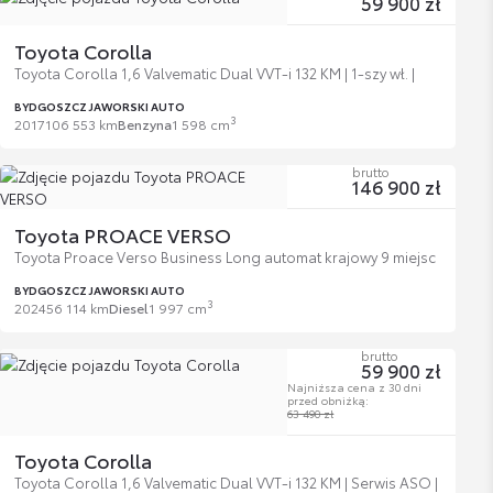
59 900 zł
Toyota Corolla
Toyota Corolla 1,6 Valvematic Dual VVT-i 132 KM | 1-szy wł. |
BYDGOSZCZ JAWORSKI AUTO
3
2017
106 553 km
Benzyna
1 598 cm
brutto
146 900 zł
Toyota PROACE VERSO
Toyota Proace Verso Business Long automat krajowy 9 miejsc
BYDGOSZCZ JAWORSKI AUTO
3
2024
56 114 km
Diesel
1 997 cm
brutto
59 900 zł
Najniższa cena z 30 dni
przed obniżką:
63 490 zł
Toyota Corolla
Toyota Corolla 1,6 Valvematic Dual VVT-i 132 KM | Serwis ASO |