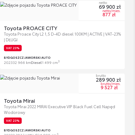
netto
69 900 zł
netto/mies.
877 zł
Toyota PROACE CITY
Toyota Proace City L2 1,5 D-4D diesel 100KM | ACTIVE | VAT-23%
| DŁUGI
VAT 23%
BYDGOSZCZ JAWORSKI AUTO
3
2023
32 966 km
Diesel
1 499 cm
brutto
289 900 zł
brutto/mies.
9 527 zł
Toyota Mirai
Toyota Mirai 2022 MIRAI Executive VIP Black Fuel Cell Napęd
Wodorowy
VAT 23%
BYDGOSZCZ JAWORSKI AUTO
3
2022
2 283 km
Wodór
1 000 cm