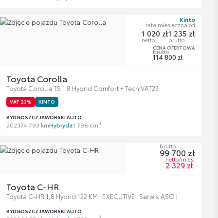
Kinto
rata miesięczna od
1 020 zł
1 235 zł
netto
brutto
CENA OFERTOWA
brutto
114 800 zł
Toyota Corolla
Toyota Corolla TS 1.8 Hybrid Comfort + Tech VAT23
VAT 23%
KINTO
BYDGOSZCZ JAWORSKI AUTO
3
2023
74 793 km
Hybryda
1 798 cm
brutto
99 700 zł
netto/mies.
2 329 zł
Toyota C-HR
Toyota C-HR 1,8 Hybrid 122 KM | EXECUTIVE | Serwis ASO |
BYDGOSZCZ JAWORSKI AUTO
3