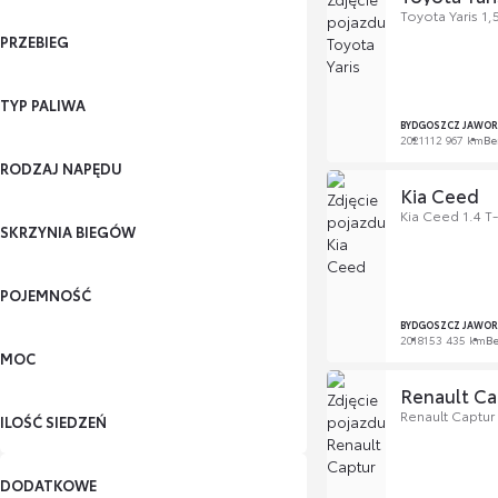
Toyota Yaris 1,
PRZEBIEG
TYP PALIWA
BYDGOSZCZ JAWOR
2021
112 967 km
Be
RODZAJ NAPĘDU
Kia Ceed
Kia Ceed 1.4 
SKRZYNIA BIEGÓW
POJEMNOŚĆ
BYDGOSZCZ JAWOR
2018
153 435 km
B
MOC
Renault Ca
Renault Captur
ILOŚĆ SIEDZEŃ
DODATKOWE