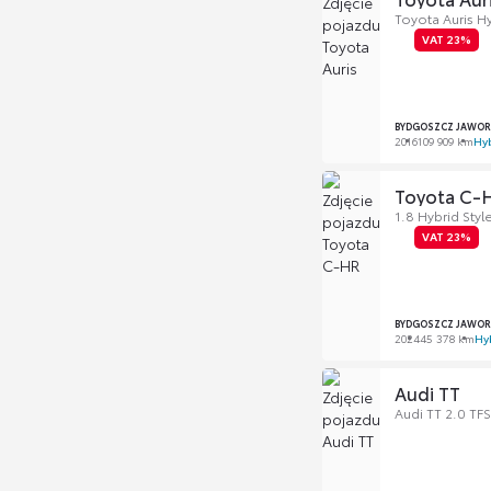
Toyota Auris Hy
VAT 23%
BYDGOSZCZ JAWOR
2016
109 909 km
Hy
Toyota C-
1.8 Hybrid Styl
VAT 23%
BYDGOSZCZ JAWOR
2024
45 378 km
Hy
Audi TT
Audi TT 2.0 TFS