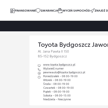
FINANSOWANIE
GWARANCJA
WYCEŃ SAMOCHÓD
ZNAJDŹ D
Toyota Bydgoszcz Jawor
Al. Jana Pawła II 150
85-152 Bydgoszcz
www.toyota.bydgoszcz.pl
Wyświetl numer
pewneauto@toyota.bydgoszcz.pl
Poniedziałek - 08:00-19:00
Wtorek - 08:00-19:00
Środa - 08:00-19:00
Czwartek - 08:00-19:00
Piątek - 08:00-19:00
Sobota - 08:00-15:00
Niedziela - Nieczynne