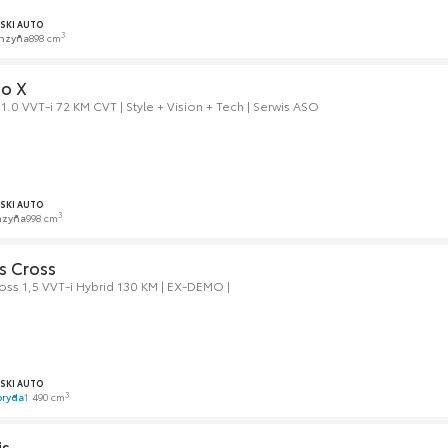
SKI AUTO
3
nzyna
898 cm
go X
.0 VVT-i 72 KM CVT | Style + Vision + Tech | Serwis ASO
SKI AUTO
3
nzyna
998 cm
s Cross
ross 1,5 VVT-i Hybrid 130 KM | EX-DEMO |
SKI AUTO
3
bryda
1 490 cm
is