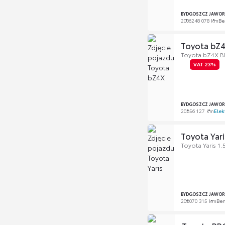
BYDGOSZCZ JAWOR
2006
248 078 km
Be
Toyota bZ
Toyota bZ4X BE
VAT 23%
BYDGOSZCZ JAWOR
2025
6 127 km
Elek
Toyota Yari
Toyota Yaris 1.
BYDGOSZCZ JAWOR
2020
70 315 km
Be