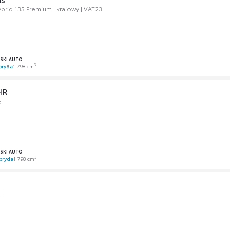
brid 135 Premium | krajowy | VAT23
SKI AUTO
3
bryda
1 798 cm
HR
e
SKI AUTO
3
bryda
1 798 cm
I