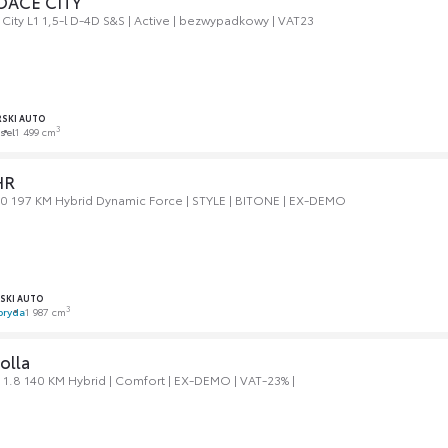
OACE CITY
City L1 1,5-l D-4D S&S | Active | bezwypadkowy | VAT23
SKI AUTO
3
sel
1 499 cm
HR
0 197 KM Hybrid Dynamic Force | STYLE | BITONE | EX-DEMO
SKI AUTO
3
bryda
1 987 cm
olla
 1.8 140 KM Hybrid | Comfort | EX-DEMO | VAT-23% |