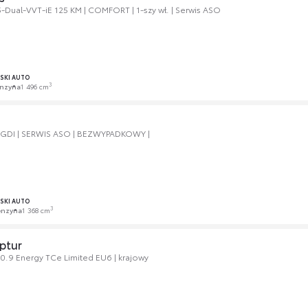
5-Dual-VVT-iE 125 KM | COMFORT | 1-szy wł. | Serwis ASO
SKI AUTO
3
nzyna
1 496 cm
T-GDI | SERWIS ASO | BEZWYPADKOWY |
SKI AUTO
3
enzyna
1 368 cm
ptur
 0.9 Energy TCe Limited EU6 | krajowy