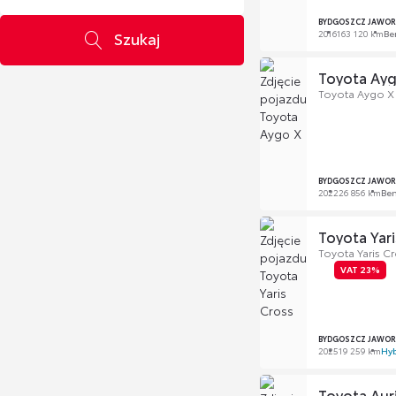
BYDGOSZCZ JAWOR
2016
163 120 km
Be
Szukaj
Toyota Ay
Toyota Aygo X 1
BYDGOSZCZ JAWOR
2022
26 856 km
Be
Toyota Yari
Toyota Yaris C
VAT 23%
BYDGOSZCZ JAWOR
2025
19 259 km
Hy
Toyota Aur