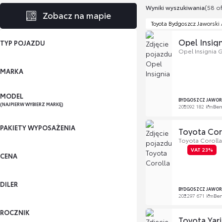
Wyniki wyszukiwania
(58 of
Zobacz na mapie
Toyota Bydgoszcz Jaworski 
Opel Insign
TYP POJAZDU
Opel Insignia 
MARKA
MODEL
BYDGOSZCZ JAWOR
(NAJPIERW WYBIERZ MARKĘ)
2020
92 182 km
Be
PAKIETY WYPOSAŻENIA
Toyota Cor
Toyota Corolla 
VAT 23%
CENA
DILER
BYDGOSZCZ JAWOR
2022
97 671 km
Be
ROCZNIK
Toyota Yari