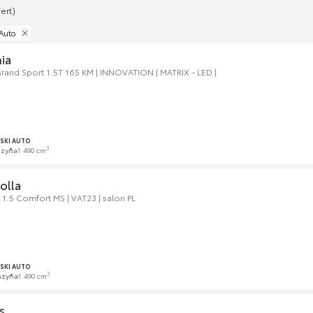
ert)
Auto
ia
Grand Sport 1.5T 165 KM | INNOVATION | MATRIX - LED |
SKI AUTO
3
nzyna
1 490 cm
olla
1.5 Comfort MS | VAT23 | salon PL
SKI AUTO
3
nzyna
1 490 cm
s