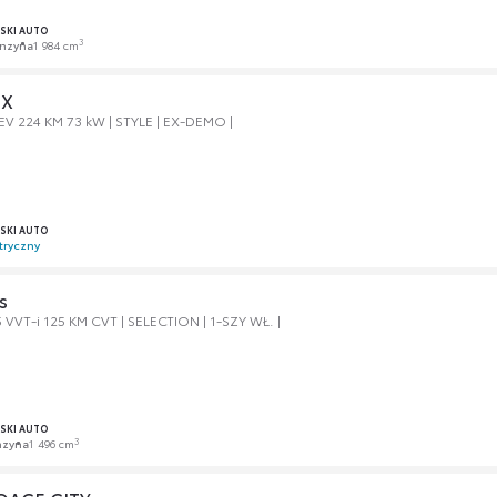
SKI AUTO
3
nzyna
1 984 cm
4X
V 224 KM 73 kW | STYLE | EX-DEMO |
SKI AUTO
tryczny
s
5 VVT-i 125 KM CVT | SELECTION | 1-SZY WŁ. |
SKI AUTO
3
nzyna
1 496 cm