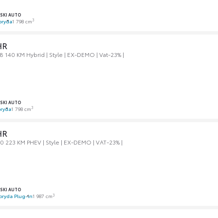
SKI AUTO
3
bryda
1 798 cm
HR
 140 KM Hybrid | Style | EX-DEMO | Vat-23% |
SKI AUTO
3
ryda
1 798 cm
HR
0 223 KM PHEV | Style | EX-DEMO | VAT-23% |
SKI AUTO
3
bryda Plug-in
1 987 cm